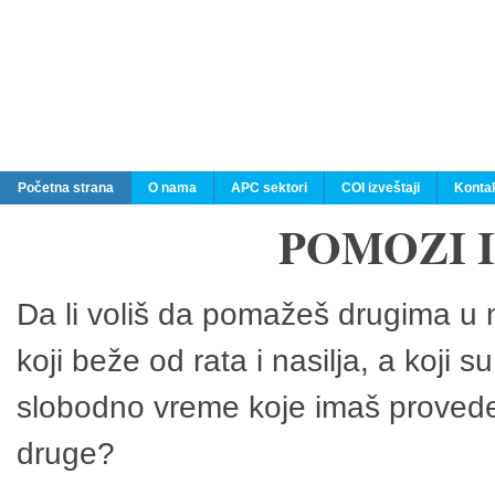
Početna strana
O nama
APC sektori
COI izveštaji
Konta
POMOZI 
Da li voliš da pomažeš drugima u n
koji beže od rata i nasilja, a koji 
slobodno vreme koje imaš provedeš
druge?