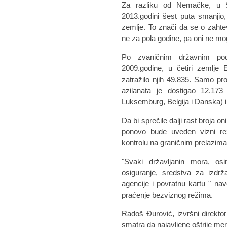
Za razliku od Nemačke, u Šv
2013.godini šest puta smanjio,
zemlje. To znači da se o zahte
ne za pola godine, pa oni ne m
Po zvaničnim državnim po
2009.godine, u četiri zemlje
zatražilo njih 49.835. Samo pr
azilanata je dostigao 12.1
Luksemburg, Belgija i Danska) i
Da bi sprečile dalji rast broja o
ponovo bude uveden vizni rež
kontrolu na graničnim prelazima
"Svaki državljanin mora, os
osiguranje, sredstva za izdrž
agencije i povratnu kartu " n
praćenje bezviznog režima.
Radoš Đurović, izvršni direktor
smatra da najavljene oštrije me