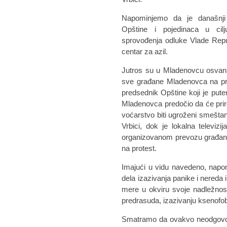
Napominjemo da je današnji 
Opštine i pojedinaca u cilj
sprovođenja odluke Vlade Repub
centar za azil.
Jutros su u Mladenovcu osvanuli
sve građane Mladenovca na pro
predsednik Opštine koji je put
Mladenovca predočio da će prirod
voćarstvo biti ugroženi smeštan
Vrbici, dok je lokalna televizi
organizovanom prevozu građan
na protest.
Imajući u vidu navedeno, napom
dela izazivanja panike i nereda
mere u okviru svoje nadležnost
predrasuda, izazivanju ksenofo
Smatramo da ovakvo neodgovorno