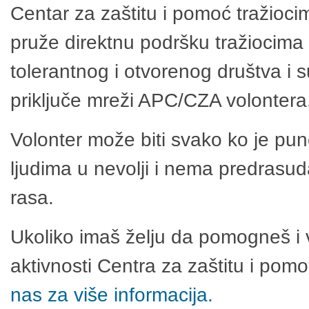
Centar za zaštitu i pomoć tražioci
pruže direktnu podršku tražiocima 
tolerantnog i otvorenog društva i 
priključe mreži APC/CZA volontera
Volonter može biti svako ko je pu
ljudima u nevolji i nema predrasuda
rasa.
Ukoliko imaš želju da pomogneš i 
aktivnosti Centra za zaštitu i po
nas za više informacija.