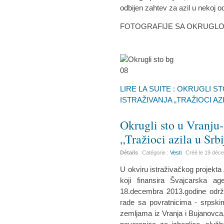
odbijen zahtev za azil u nekoj 
FOTOGRAFIJE SA OKRUGLO
LIRE LA SUITE : OKRUGLI
ISTRAŽIVANJA „TRAŽIOCI AZIL
Okrugli sto u Vranju-
„Tražioci azila u Srbij
Détails
Catégorie :
Vesti
Créé le
19 déc
U okviru istraživačkog projekta „T
koji finansira Švajcarska ag
18.decembra 2013.godine održa
rade sa povratnicima - srpskim
zemljama iz Vranja i Bujanovca,