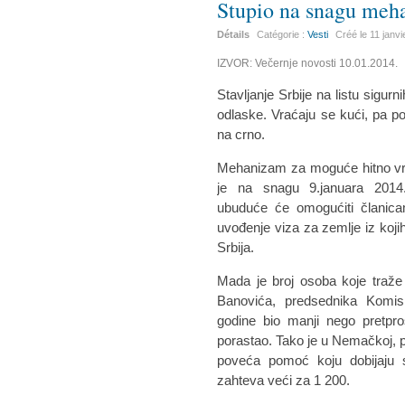
Stupio na snagu meh
Détails
Catégorie :
Vesti
Créé le
11 janv
IZVOR: Večernje novosti 10.01.2014.
Stavljanje Srbije na listu sigur
odlaske. Vraćaju se kući, pa pok
na crno.
Mehanizam za moguće hitno vra
je na snagu 9.januara 2014.
ubuduće će omogućiti članic
uvođenje viza za zemlje iz kojih
Srbija.
Mada je broj osoba koje traže
Banovića, predsednika Komis
godine bio manji nego pretpro
porastao. Tako je u Nemačkoj,
poveća pomoć koju dobijaju sv
zahteva veći za 1 200.