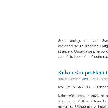
Gosti emisije su Ivan Ger
komesarijata za izbeglice i mig
strance u Upravi granične poli
za zaštitu i pomoć tražiocima az
Kako rešiti problem tr
Détails
Catégorie :
Vesti
Créé le
4 déce
IZVOR: TV SKY PLUS 3.decem
Kako rešiti problem tražilaca az
sekretar u MUP-u i Ivan Ger
migracije. Uključenje iz hote