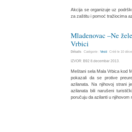
Akcija se organizuje uz podršku
za zaštitu i pomoć tražiocima 
Mladenovac –Ne žele 
Vrbici
Détails
Catégorie :
Vesti
Créé le
10 déc
IZVOR: B92 8.decembar 2013.
Meštani sela Mala Vrbica kod Ml
pokazali da se protive preur
azilanata. Na njihovoj strani
azilanata bili narušeni turist
poručuju da azilanti u njihovom