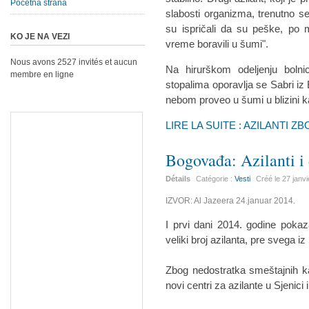
Početna strana
slabosti organizma, trenutno se
su ispričali da su peške, po 
KO JE NA VEZI
vreme boravili u šumi".
Nous avons 2527 invités et aucun
Na hirurškom odeljenju boln
membre en ligne
stopalima oporavlja se Sabri iz 
nebom proveo u šumi u blizini 
LIRE LA SUITE : AZILANTI 
Bogovađa: Azilanti i 
Détails
Catégorie :
Vesti
Créé le
27 janv
IZVOR: Al Jazeera 24.januar 2014.
I prvi dani 2014. godine pokaza
veliki broj azilanta, pre svega iz S
Zbog nedostratka smeštajnih k
novi centri za azilante u Sjenici i