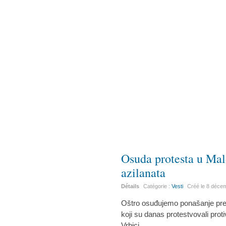
Osuda protesta u Mal
azilanata
Détails
Catégorie :
Vesti
Créé le
8 déce
Oštro osuđujemo ponašanje pre
koji su danas protestvovali prot
Vrbici.