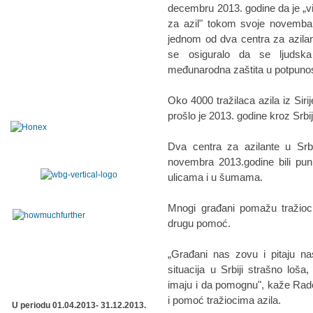
decembru 2013. godine da je „v
za azil" tokom svoje novemba
jednom od dva centra za azilant
se osiguralo da se ljudsk
međunarodna zaštita u potpunosti
Oko 4000 tražilaca azila iz Siri
prošlo je 2013. godine kroz Srb
Dva centra za azilante u Srbi
novembra 2013.godine bili puni
ulicama i u šumama.
Mnogi građani pomažu tražioc
drugu pomoć.
„Građani nas zovu i pitaju 
situacija u Srbiji strašno loš
imaju i da pomognu", kaže Radoš
i pomoć tražiocima azila.
U periodu 01.04.2013- 31.12.2013.