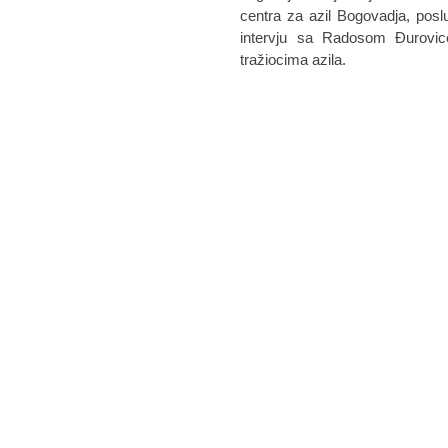
centra za azil Bogovadja, posl
intervju sa Radosom Đurovic
tražiocima azila.