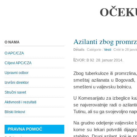
OČEK
Azilanti zbog promrz
O NAMA
Détails
Catégorie :
Vesti
Créé le
28 janv
O APC/CZA
I
ZVOR: B 92 28. januar 2014.
Ciljevi APC/CZA
Upravni odbor
Zbog tuberkuloze ili promrzlin
smeštaj azilanata u Bogovađi, 
Izvršni direktor
smešteni u valjevsku bolnicu.
Stručni savet
U Komesarijatu za izbeglice k
Aktivnosti i rezultati
se najverovatnije radi o azilant
Tutinu, ali su ga svojevoljno nap
Bliski linkovi
Na grudno odeljenje valjevske b
PRAVNA POMOĆ
kome su lekari potvrdili dijagn
stabilno. Drugi azilant, koji j