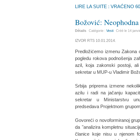
LIRE LA SUITE : VRAĆENO 6
Božović: Neophodna K
Détails
Catégorie :
Vesti
Créé le
14 janv
IZVOR RTS 10.01.2014.
Predložićemo izmenu Zakona o a
pogledu rokova podnošenja zaht
azil, koja zakonski postoji, 
sekretar u MUP-u Vladimir Božo
Srbija priprema izmene nekol
azilu i radi na jačanju kapacit
sekretar u Ministarstvu unu
predsedava Projektnom grupom za
Govoreći o novoformiranoj grupi
da "analizira kompletnu situaciju
članice koje nisu u njenom 