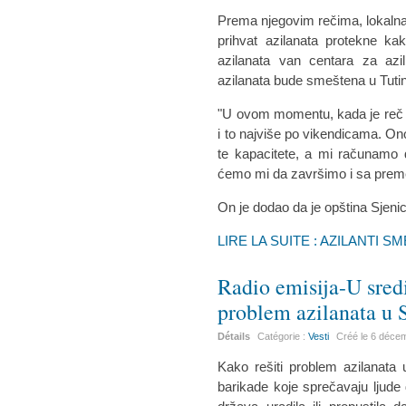
Prema njegovim rečima, lokalna s
prihvat azilanata protekne k
azilanata van centara za azil
azilanata bude smeštena u Tuti
"U ovom momentu, kada je reč o
i to najviše po vikendicama. On
te kapacitete, a mi računamo 
ćemo mi da završimo i sa preme
On je dodao da je opština Sjeni
LIRE LA SUITE : AZILANTI S
Radio emisija-U sredi
problem azilanata u S
Détails
Catégorie :
Vesti
Créé le
6 déce
Kako rešiti problem azilanata 
barikade koje sprečavaju ljude