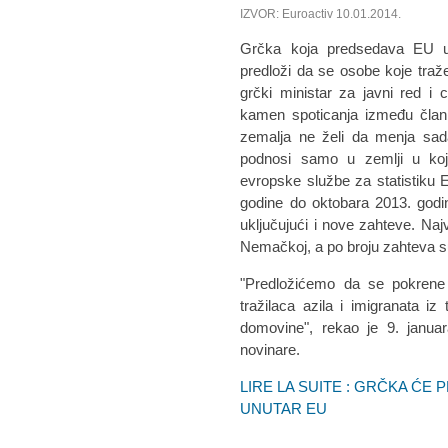
IZVOR: Euroactiv 10.01.2014.
Grčka koja predsedava EU u 
predloži da se osobe koje traž
grčki ministar za javni red i c
kamen spoticanja između član
zemalja ne želi da menja sada
podnosi samo u zemlji u ko
evropske službe za statistiku 
godine do oktobara 2013. godi
uključujući i nove zahteve. Naj
Nemačkoj, a po broju zahteva su
"Predložićemo da se pokrene 
tražilaca azila i imigranata i
domovine", rekao je 9. januar
novinare.
LIRE LA SUITE : GRČKA ĆE
UNUTAR EU