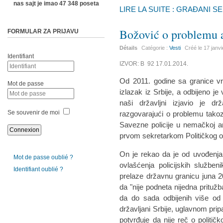
nas sajt je imao 47 348 poseta
LIRE LA SUITE : GRAĐANI S
Božović o problemu a
FORMULAR ZA PRIJAVU
Détails
Catégorie :
Vesti
Créé le
17 janv
Identifiant
IZVOR: B 92 17.01.2014.
Od 2011. godine sa granice vra
Mot de passe
izlazak iz Srbije, a odbijeno j
naši državljni izjavio je d
Se souvenir de moi
razgovarajući o problemu takoz
Savezne policije u nemačkoj 
prvom sekretarkom Političkog 
On je rekao da je od uvođenja
Mot de passe oublié ?
ovlašćenja policijskih služben
Identifiant oublié ?
prelaze državnu granicu juna 2
da "nije podneta nijedna pritužb
da do sada odbijenih više od 
državljani Srbije, uglavnom pri
potvrđuje da nije reč o polit