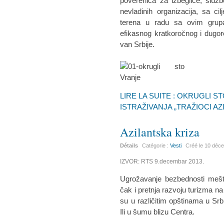
poverenica za izbeglice, služb
nevladinih organizacija, sa c
terena u radu sa ovim grupa
efikasnog kratkoročnog i dugor
van Srbije.
LIRE LA SUITE : OKRUGLI 
ISTRAŽIVANJA „TRAŽIOCI AZIL
Azilantska kriza
Détails
Catégorie :
Vesti
Créé le
10 déc
IZVOR: RTS 9.decembar 2013.
Ugrožavanje bezbednosti mešta
čak i pretnja razvoju turizma na
su u različitim opštinama u Srbij
Ili u šumu blizu Centra.