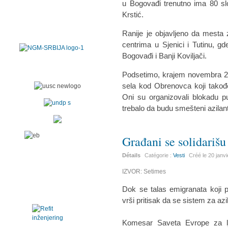
u Bogovađi trenutno ima 80 sl
Krstić.
Ranije je objavljeno da mesta
centrima u Sjenici i Tutinu, gd
Bogovađi i Banji Koviljači.
Podsetimo, krajem novembra 20
sela kod Obrenovca koji takođe
Oni su organizovali blokadu pu
trebalo da budu smešteni azilant
Građani se solidarišu
Détails
Catégorie :
Vesti
Créé le
20 janv
IZVOR: Setimes
Dok se talas emigranata koji 
vrši pritisak da se sistem za azi
Komesar Saveta Evrope za lj