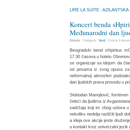
LIRE LA SUITE : AZILANTSKA
Koncert benda sHpiri
Međunarodni dan lju
Détails
Catégorie :
Vesti
Créé le
9 déce
Beogradski bend sHpiritus m
17.30 časova u hotelu Obrenova
se organizuje sa idejom da čl
od pesama iz svog opusa za pub
neformalnoj atmosferi podstak
dan ljudskih prava provedu u pri
Slobodan Manojlović, forntmen 
želeći da ljudima iz Avganistana
sadržaja koji im zbog uslova u
nekoliko nedelja različiti ljudi d
a ideja ove akcije jeste druženj
u kontakt kroz univerzalni jezik