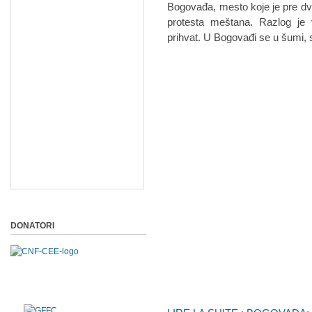
Bogovađa, mesto koje je pre dv
protesta meštana. Razlog je v
prihvat. U Bogovađi se u šumi, si
DONATORI