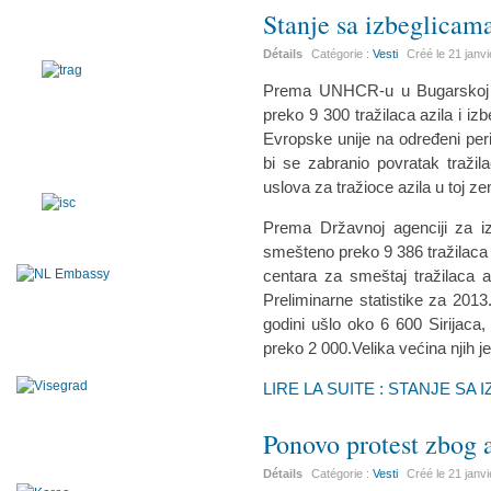
Stanje sa izbeglicam
Détails
Catégorie :
Vesti
Créé le
21 janv
Prema UNHCR-u u Bugarskoj s
preko 9 300 tražilaca azila i i
Evropske unije na određeni per
bi se zabranio povratak traži
uslova za tražioce azila u toj zem
Prema Državnoj agenciji za iz
smešteno preko 9 386 tražilaca a
centara za smeštaj tražilaca 
Preliminarne statistike za 201
godini ušlo oko 6 600 Sirijaca
preko 2 000.Velika većina njih je
LIRE LA SUITE : STANJE S
Ponovo protest zbog 
Détails
Catégorie :
Vesti
Créé le
21 janv