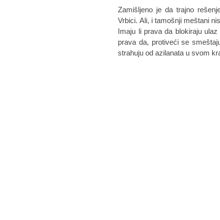
Zamišljeno je da trajno rešen
Vrbici. Ali, i tamošnji meštani 
Imaju li prava da blokiraju ulaz
prava da, protiveći se smeštaju 
strahuju od azilanata u svom kr