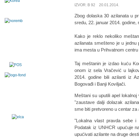
IZVOR: B 92 20.01.2014.
Zbog dolaska 30 azilanata u pr
sredu, 22. januar 2014. godine, n
Kako je reklo nekoliko meštana
azilanata smešteno je u jednu p
ima mesta u Prihvatnom centru
Taj meštanin je izdao kuću Ko
onom iz sela Vračević u lajko
2014. godine bili azilanti iz A
Bogovađi i Banji Koviljači.
Meštani su uputili apel lokalnoj
"zaustave dalji dolazak azilan
sme biti pretvoreno u centar za 
"Lokalna vlast pravda sebe i 
Podatak iz UNHCR upućuje na 
upućivati azilante na druge des