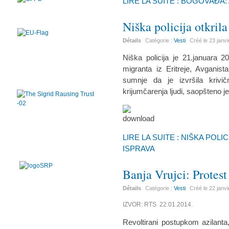
LIRE LA SUITE : BOGOVAĐA: 
Niška policija otkril
Détails
Catégorie :
Vesti
Créé le
23 janv
Niška policija je 21.januara 2
migranta iz Eritreje, Avganist
sumnje da je izvršila krivi
krijumčarenja ljudi, saopšteno je
LIRE LA SUITE : NIŠKA POL
ISPRAVA
Banja Vrujci: Protest
Détails
Catégorie :
Vesti
Créé le
22 janv
IZVOR: RTS 22.01.2014.
Revoltirani postupkom azilanta