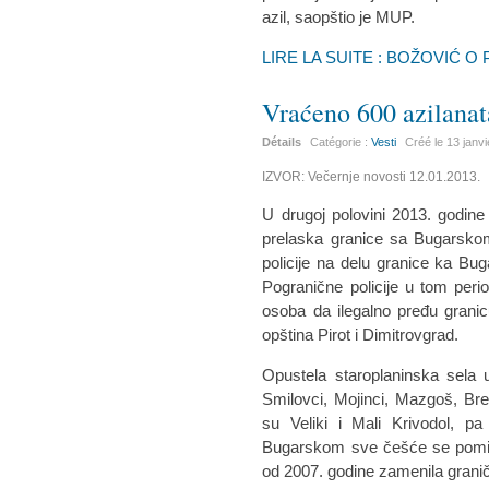
azil, saopštio je MUP.
LIRE LA SUITE : BOŽOVIĆ O
Vraćeno 600 azilanat
Détails
Catégorie :
Vesti
Créé le
13 janv
IZVOR: Večernje novosti 12.01.2013.
U drugoj polovini 2013. godine
prelaska granice sa Bugarskom
policije na delu granice ka Bug
Pogranične policije u tom per
osoba da ilegalno pređu granicu
opština Pirot i Dimitrovgrad.
Opustela staroplaninska sela 
Smilovci, Mojinci, Mazgoš, Breb
su Veliki i Mali Krivodol, p
Bugarskom sve češće se pominju
od 2007. godine zamenila grani