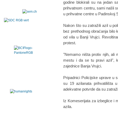
godine blokirali su na jedan sa
prihvatnom centru, sami našli sme
u prihvatne centre u Padinskoj S
Nakon što su zatražili azil u po
bez prethodnog obraćanja bilo 
od vila u Banji Vrujci. Revolti
protest.
"Nemamo ništa protiv njih, ali n
mestu i da se tu pravi azil",
zajednice Banja Vrujci.
Pripadnici Policijske uprave u s
su 19 azilanata prihvatilišta 
adekvatne potvrde da su zatražili
Iz Komeserijata za izbeglice i 
azila.