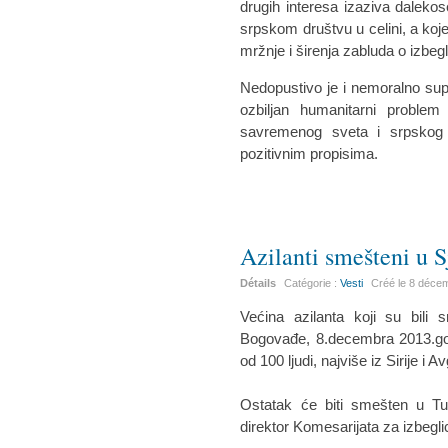
drugih interesa izaziva dalekos
srpskom društvu u celini, a koj
mržnje i širenja zabluda o izbeg
Nedopustivo je i nemoralno su
ozbiljan humanitarni proble
savremenog sveta i srpskog
pozitivnim propisima.
Azilanti smešteni u S
Détails
Catégorie :
Vesti
Créé le
8 déce
Većina azilanta koji su bili
Bogovađe, 8.decembra 2013.god
od 100 ljudi, najviše iz Sirije i 
Ostatak će biti smešten u Tuti
direktor Komesarijata za izbegli