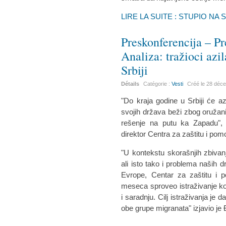
LIRE LA SUITE : STUPIO N
Preskonferencija – Pr
Analiza: tražioci azila
Srbiji
Détails
Catégorie :
Vesti
Créé le
28 déc
"Do kraja godine u Srbiji će azi
svojih država beži zbog oružan
rešenje na putu ka Zapadu", 
direktor Centra za zaštitu i po
"U kontekstu skorašnjih zbivanj
ali isto tako i problema naših 
Evrope, Centar za zaštitu i p
meseca sproveo istraživanje ko
i saradnju. Cilj istraživanja je d
obe grupe migranata" izjavio je 