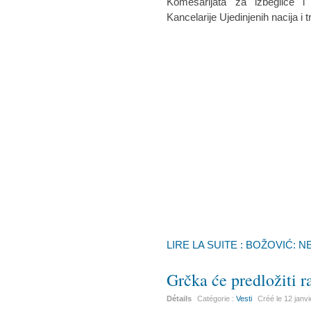
Komesarijata za izbeglice i 
Kancelarije Ujedinjenih nacija i 
LIRE LA SUITE : BOŽOVIĆ:
Grčka će predložiti 
Détails
Catégorie :
Vesti
Créé le
12 janv