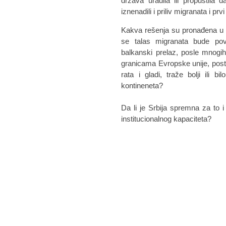
država uradila ili propustila
iznenadili i priliv migranata i prv
Kakva rešenja su pronađena u z
se talas migranata bude pov
balkanski prelaz, posle mnogih
granicama Evropske unije, postat
rata i gladi, traže bolji ili
kontineneta?
Da li je Srbija spremna za to
institucionalnog kapaciteta?