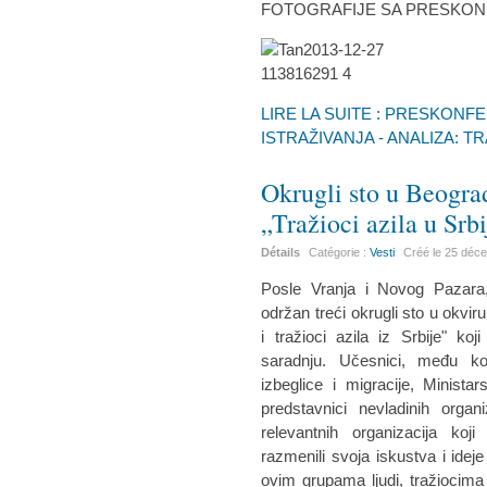
FOTOGRAFIJE SA PRESKON
LIRE LA SUITE : PRESKON
ISTRAŽIVANJA - ANALIZA: TRA
Okrugli sto u Beogra
„Tražioci azila u Srbij
Détails
Catégorie :
Vesti
Créé le
25 déc
Posle Vranja i Novog Pazara
održan treći okrugli sto u okviru
i tražioci azila iz Srbije" ko
saradnju. Učesnici, među ko
izbeglice i migracije, Ministar
predstavnici nevladinih organ
relevantnih organizacija ko
razmenili svoja iskustva i ide
ovim grupama ljudi, tražiocima a