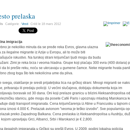
sto prelaska
ils
Catégorie :
Vesti
Créé le
18 mars 2012
alna imigracija
ebno je nekoliko minuta da se pređe reka Evros, glavna ulazna
a za ilegalne migrante iz Azije u Evropu, ali to može biti
rašujuće iskustvo. Na turskoj strani krijumčari ljudi mogu da budu
užani. Zimi je reka brza i veoma hladna. Grupe koji plaćaju 300 evra (400 dolara) 
i da bi prešle reku, noću se ukrcavaju u gumene čamce. Neke migrante hvata pani
bno zbog toga što tek nekolicina ume da pliva.
e svega, olakšanje je sresti prijateljska lica na grčkoj strani. Mnogi migranti se nakr
e, pritvaraju ili predaju policiji. U većini slučajeva, dobijaju dokumenta koja im
oljavaju boravak od 30 dana. Oni koji prelaze granicu u blizini Aleksandropolisa o
elezničku stanicu, gde mogu da posete Café Paris i upoznaju mladog Marokanca ko
ađuje dalji transport imigranata. Cena krijumčarenja iz Atine u Francusku u tajnom 
ona iznosi 4.000 €. Prelazak avionom "veoma je teško izvodiv". Sve popularnija op
relazak preko Zapadnog Balkana. Cena prelaska iz Aleksandropolisa u Austriju, du
e kojom upravljaju Grci, Albanci, Srbi i Marokanci je € 2,800.
na ilegalnih imigranata u Grčkoj su prešli Evros. U 2009. godini lokalna policija