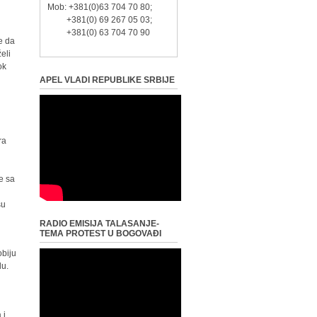
Mob: +381(0)63 704 70 80;
+381(0) 69 267 05 03;
+381(0) 63 704 70 90
e da
eli
ok
APEL VLADI REPUBLIKE SRBIJE
ra
e sa
su
RADIO EMISIJA TALASANJE-
TEMA PROTEST U BOGOVAĐI
obiju
du.
 i