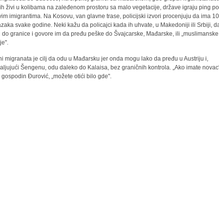
ih živi u kolibama na zaleđenom prostoru sa malo vegetacije, države igraju ping p
vim imigrantima. Na Kosovu, van glavne trase, policijski izvori procenjuju da ima 1
azaka svake godine. Neki kažu da policajci kada ih uhvate, u Makedoniji ili Srbiji, d
 do granice i govore im da pređu peške do Švajcarske, Mađarske, ili „muslimanske
je".
ni migranata je cilj da odu u Mađarsku jer onda mogu lako da pređu u Austriju i,
aljujući Šengenu, odu daleko do Kalaisa, bez graničnih kontrola. „Ako imate novac
 gospodin Đurović, „možete otići bilo gde".