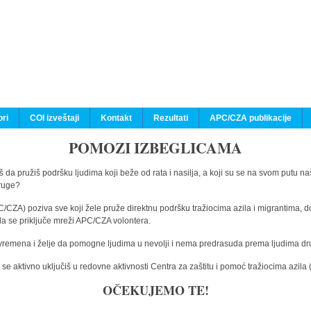
ri
COI izveštaji
Kontakt
Rezultati
APC/CZA publikacije
POMOZI IZBEGLICAMA
 da pružiš podršku ljudima koji beže od rata i nasilja, a koji su se na svom putu na
druge?
C/CZA) poziva sve koji žele pruže direktnu podršku tražiocima azila i migrantima, d
da se priključe mreži APC/CZA volontera.
vremena i želje da pomogne ljudima u nevolji i nema predrasuda prema ljudima drugi
e aktivno uključiš u redovne aktivnosti Centra za zaštitu i pomoć tražiocima azil
OČEKUJEMO TE!