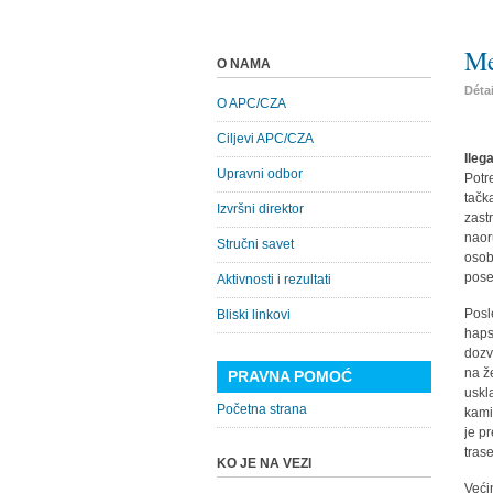
Me
O NAMA
Déta
O APC/CZA
Ciljevi APC/CZA
Ileg
Upravni odbor
Potr
tačk
Izvršni direktor
zast
naor
Stručni savet
osob
pose
Aktivnosti i rezultati
Posl
Bliski linkovi
haps
dozv
na ž
PRAVNA POMOĆ
uskl
Početna strana
kami
je p
tras
KO JE NA VEZI
Veći