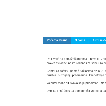
Početna strana
O nama
APC sekto
Da li voliš da pomažeš drugima u nevolji? Želiš
provedeš radeći nešto korisno i za sebe i za 
Centar za zaštitu i pomoć tražiocima azila (AP
društva i suzbijanju predrasuda i ksenofobije 
Volonter može biti svako ko je punoletan, ima 
Ukoliko imaš želju da pomogneš i vremena da s