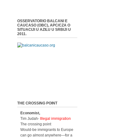
OSSERVATORIO BALCANI E
CAUCASO (OBC), APC/CZA O
SITUACIJI U AZILU U SRBIJI U
2011.
THE CROSSING POINT
Economist,
Tim Judah-
Illegal immigration
The crossing point
Would-be immigrants to Europe
can go almost anywhere—for a