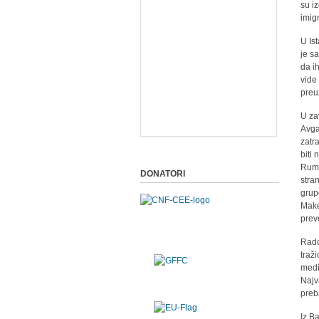
su i
imigr
U Is
je s
da i
vide
preu
U za
Avga
zatr
biti
Rumu
DONATORI
stra
grup
Make
prev
Rado
traži
medi
Najv
preb
Iz B