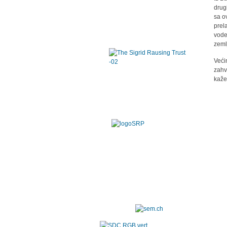
drug
sa o
prel
vode
zeml
Veći
zahv
kaže