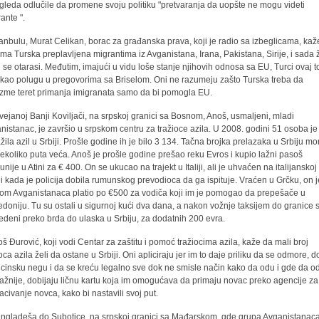
zgleda odlučile da promene svoju politiku "pretvaranja da uopšte ne mogu videti
ante ".
tanbulu, Murat Celikan, borac za građanska prava, koji je radio sa izbeglicama, kaž
ama Turska preplavljena migrantima iz Avganistana, Irana, Pakistana, Sirije, i sada ž
h se otarasi. Međutim, imajući u vidu loše stanje njihovih odnosa sa EU, Turci ovaj t
 kao polugu u pregovorima sa Briselom. Oni ne razumeju zašto Turska treba da
zme teret primanja imigranata samo da bi pomogla EU.
vejanoj Banji Koviljači, na srpskoj granici sa Bosnom, Anoš, usmaljeni, mladi
nistanac, je završio u srpskom centru za tražioce azila. U 2008. godini 51 osoba je
ažila azil u Srbiji. Prošle godine ih je bilo 3 134. Tačna brojka prelazaka u Srbiju mo
 nekoliko puta veća. Anoš je prošle godine prešao reku Evros i kupio lažni pasoš
nije u Atini za € 400. On se ukucao na trajekt u Italiji, ali je uhvaćen na italijanskoj
ni kada je policija dobila rumunskog prevodioca da ga ispituje. Vraćen u Grčku, on j
om Avganistanaca platio po €500 za vodiča koji im je pomogao da prepešače u
doniju. Tu su ostali u sigurnoj kući dva dana, a nakon vožnje taksijem do granice 
edeni preko brda do ulaska u Srbiju, za dodatnih 200 evra.
š Đurović, koji vodi Centar za zaštitu i pomoć tražiocima azila, kaže da mali broj
oca azila želi da ostane u Srbiji. Oni apliciraju jer im to daje priliku da se odmore, d
cinsku negu i da se kreću legalno sve dok ne smisle način kako da odu i gde da o
ažnije, dobijaju ličnu kartu koja im omogućava da primaju novac preko agencije za
acivanje novca, kako bi nastavili svoj put.
angladeša do Subotice, na srpskoj granici sa Mađarskom, gde grupa Avganistanaca