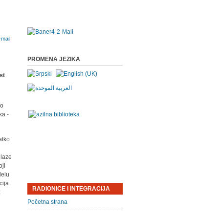
PROMENA JEZIKA
po
ka -
atko
dlaze
ji
delu
cija
RADIONICE I INTEGRACIJA
ž
Početna strana