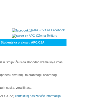
APC-CZA na Facebooku
APC-CZA na Twitteru
Studentska praksa u APC/CZA
šli u Srbiji? Želiš da slobodno vreme koje imaš
oprinesu stvaranju tolerantnog i otvorenog
h nacija, vera ili rasa.
a (APC/CZA)
kontaktiraj nas za više informacija.