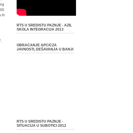
ong
000
a ih
RTS U SREDISTU PAZNJE - AZIL
SKOLA INTEGRACIJA 2013
",
OBRAĆANJE APC/CZA
JAVNOSTI, DEŠAVANJA U BANJI
RTS U SREDISTU PAZNJE -
SITUACIJA U SUBOTICI 2012