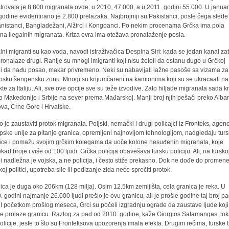
strovala je 8.800 migranata ovde; u 2010, 47.000, a u 2011. godini 55.000. U janua
godine evidentirano je 2.800 prelazaka. Najbrojniji su Pakistanci, posle čega slede
nistanci, Bangladežani, Alžirci i Kongoanci. Po nekim procenama Grčka ima pola
ona ilegalnih migranata. Kriza evra ima otežava pronalaženje posla.
alni migranti su kao voda, navodi istraživačica Despina Siri: kada se jedan kanal zat
pronalaze drugi. Ranije su mnogi imigranti koji nisu želeli da ostanu dugo u Grčkoj
i da nađu posao, makar privremeno. Neki su nabavljali lažne pasoše sa vizama za
psku šengensku zonu. Mnogi su krijumčareni na kamionima koji su se ukracaali na
ekte za Italiju. Ali, sve ove opcije sve su teže izvodive. Zato hiljade migranata sada k
o Makedonije i Srbije na sever prema Mađarskoj. Manji broj njih pešači preko Alban
va, Crne Gore i Hrvatske.
o je zaustaviti protok migranata. Poljski, nemački i drugi policajci iz Fronteks, agenc
pske unije za pitanje granica, opremljeni najnovijom tehnologijom, nadgledaju tur
ice i pomažu svojim grčkim kolegama da uoče kolone nesuđenih migranata, koje
kad broje i više od 100 ljudi. Grčka policija obavešava tursku policiju. Ali, na tursko
ni nadležna je vojska, a ne policija, i često stiže prekasno. Dok ne dođe do promen
oj politici, upotreba sile ili podizanje zida neće sprečiti protok.
ica je duga oko 206km (128 milja). Osim 12.5km zemljišta, cela granica je reka. U
. godini najmanje 26.000 ljudi prešlo je ovu granicu, ali je prošle godine taj broj p
 I početkom prošlog meseca, Grci su počeli izgradnju ograde da zaustave ljude koji
e prolaze granicu. Razlog za pad od 2010. godine, kaže Giorgios Salamangas, lok
policije, jeste to što su Fronteksova upozorenja imala efekta. Drugim rečima, turske 