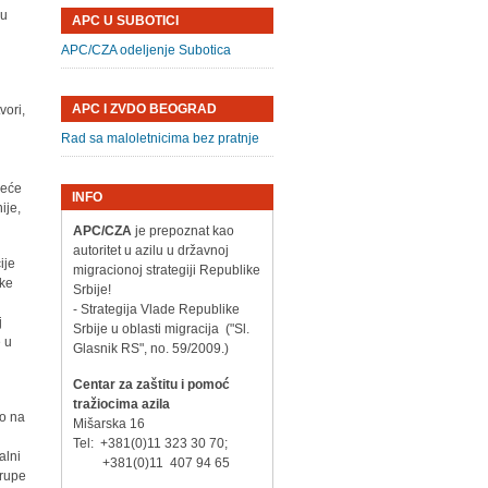
ru
APC U SUBOTICI
APC/CZA odeljenje Subotica
APC I ZVDO BEOGRAD
vori,
Rad sa maloletnicima bez pratnje
reće
INFO
ije,
APC/CZA
je prepoznat kao
autoritet u azilu u državnoj
ije
migracionoj strategiji Republike
ske
Srbije!
- Strategija Vlade Republike
j
Srbije u oblasti migracija ("Sl.
e u
Glasnik RS", no. 59/2009.)
Centar za zaštitu i pomoć
tražiocima azila
ao na
Mišarska 16
Tel: +381(0)11 323 30 70;
alni
+381(0)11 407 94 65
trupe