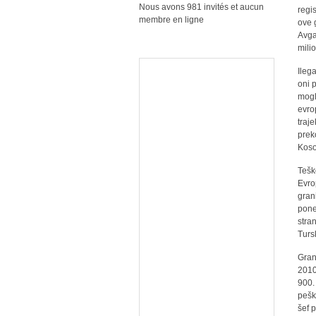
Nous avons 981 invités et aucun
regi
membre en ligne
ove 
Avga
mili
Ileg
oni 
mogl
evro
traj
prek
Koso
Tešk
Evro
gran
pone
stra
Tursk
Gran
2010
900.
pešk
šef 