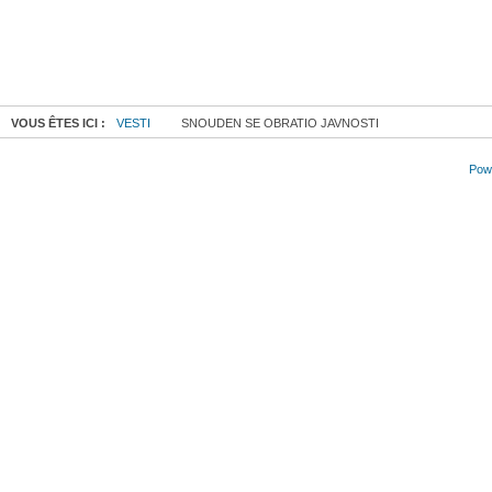
VOUS ÊTES ICI :
VESTI
SNOUDEN SE OBRATIO JAVNOSTI
Powe