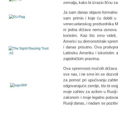
zemalja, kako bi izrazio ličnu z
Ja sam danas objavio formalno p
sam primio i koje ću dobiti u
venecuelanskog predsednika Mad
ni jedna država nema osnova d
koristim. Kao što smo videli
Americi su demonstrirale sprem
i danas prisutno. Ova protivp
Latinsku Ameriku i iskoristim
zajedničkim pravima.
Ova spremnost moćnih država da
sve nas, i ne sme im se dozvol
za pomoć pri upućivanju zahte
odgovarajuće zemlje, što bi osig
moje zahtev za azilom u Rusiji
zakonom i moje legalno putovan
Rusiji danas, i nadam se poziti