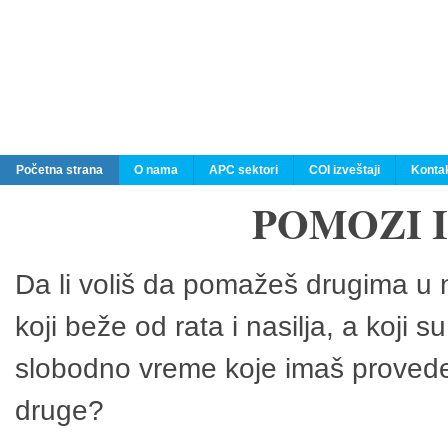
Početna strana
O nama
APC sektori
COI izveštaji
Konta
POMOZI 
Da li voliš da pomažeš drugima u n
koji beže od rata i nasilja, a koji 
slobodno vreme koje imaš provedeš
druge?