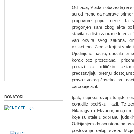
Od tada, Vlada i obaveštajne s
su od mene da naprave primer ko
progovore poput mene. Ja s
progonjen sam zbog akta poli
stavila na listu zabrane letenj
van okvira svog zakona, di
azilantima. Zemlje koji bi stale
Ujedinjene nacije, suočile bi
korak bez presedana i prizeml
potrazi za političkim azil
predstavljaju pretnju dostojan
prava svakog čoveka, pa i nacije
da dobije azil.
DONATORI
Ipak, i uprkos ovoj istorijski n
ponudile podršku i azil. Te zem
Nikaragvu i Ekvador, imaju mo
koje su stale u odbranu ljudsk
Odbijanjem da odustanu od svoji
poštovanje celog sveta. Moj