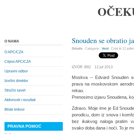
OČEK
Snouden se obratio j
O NAMA
Détails
Catégorie :
Vesti
Créé le
12 juill
O APC/CZA
Ciljevi APC/CZA
IZVOR: B92 12.jul 2013
Upravni odbor
Moskva -- Edvard Snouden se
Izvršni direktor
prava na moskovskom aerodromu
rekao.
Stručni savet
Prenosimo izjavu Snoudena, koja
Aktivnosti i rezultati
Zdravo. Moje ime je Ed Snoud
Bliski linkovi
porodicu, dom iz snova i komf
bez ikakvog naloga pratim va
PRAVNA POMOĆ
svako doba dana i noći. To je m