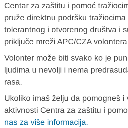
Centar za zaštitu i pomoć tražioci
pruže direktnu podršku tražiocima 
tolerantnog i otvorenog društva i 
priključe mreži APC/CZA volontera
Volonter može biti svako ko je pu
ljudima u nevolji i nema predrasuda
rasa.
Ukoliko imaš želju da pomogneš i 
aktivnosti Centra za zaštitu i po
nas za više informacija.