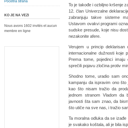
Početna strana
To je takođe i ozbiljno kršenje
12. član Univerzalne deklaracije
KO JE NA VEZI
zabranjuju takve sisteme m
Ustavom ovakvi programi označe
Nous avons 1602 invités et aucun
sudske presude, koje nisu dostup
membre en ligne
nezakonite afere.
Verujem u princip deklarisan 
internacionalne dužnosti koje 
Prema tome, pojedinci imaju
sprečili pojavu zločina protiv mi
Shodno tome, uradio sam ono
kampanju da ispravim ono što j
kao što nisam tražio da prod
jednom stranom Vladom da bi
javnosti šta sam znao, da bis
što utiče na sve nas, i tražio s
Ta moralna odluka da se izađe
je svakako koštala, ali je bila is