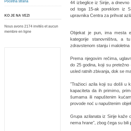
Početna strana
44 izbeglice iz Sirije, a dnevno
od toga 15-ak poreklom iz Sir
upravnika Centra za prihvat azi
KO JE NA VEZI
Nous avons 2174 invités et aucun
membre en ligne
Objekat je pun, ima mesta 
kategorije stanovništva, a
zdravstenom stanju i maloletna l
Prema njegovim rečima, uglavn
do 25 godina, koji su pretežno 
usled ratnih zbivanja, dok se ma
"Tražioci azila koji su došli
kapaciteta da ih primimo, pri
šumama ili napuštenim kućama
provode noć u napuštenim objekt
Grupa azilanata iz Sirije kaže d
nema hrane", zbog čega su bili 