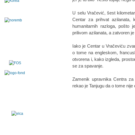
U selu Vračević, šest kilometa
Centar za prihvat azilanata, 
humanitarnih razloga, pošto j
prilivom azilanata, a zatvoren j
Iako je Centar u Vračeviću zvan
o tome na engleskom, francusk
otvorena i, kako izgleda, prosto
se za spavanje.
Zamenik upravnika Centra za p
rekao je Tanjugu da o tome nije