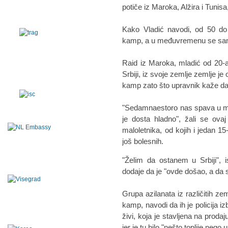
potiče iz Maroka, Alžira i Tunisa
Kako Vladić navodi, od 50 do 
kamp, a u međuvremenu se sami
Raid iz Maroka, mladić od 20-a
Srbiji, iz svoje zemlje zemlje je 
kamp zato što upravnik kaže d
"Sedamnaestoro nas spava u malo
je dosta hladno", žali se ova
maloletnika, od kojih i jedan 15-
još bolesnih.
"Želim da ostanem u Srbiji", i
dodaje da je "ovde došao, a d
Grupa azilanata iz različitih ze
kamp, navodi da ih je policija iz
živi, koja je stavljena na prodaju
jer je tu bilo "nešto toplije nego u