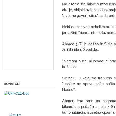
Na pitanje šta misle o mogućno
akcije, sirijski azilanti odgovara
"svet ne govori istinu", a da oni
Neki od njih već nekoliko mese
jer u Siriji "nema interneta, ne
Ahmed (17) je došao iz Sirije pr
želi da ide u Švedsku.
"Nemam ništa, ni novac, ni hra
kaže on.
Situaciju u kojoj se trenutno 
"uopšte ne spava noću pošto 
DONATORI
hladno".
Ahmed ima rane po nogama 
kilometara pešači na putu iz Siri
tamo situacija izuzetno opasna, 