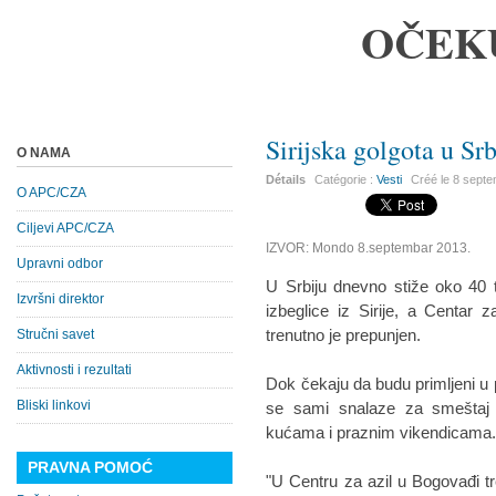
OČEK
Sirijska golgota u Srb
O NAMA
Détails
Catégorie :
Vesti
Créé le
8 septe
O APC/CZA
Ciljevi APC/CZA
IZVOR: Mondo 8.septembar 2013.
Upravni odbor
U Srbiju dnevno stiže oko 40 tr
Izvršni direktor
izbeglice iz Sirije, a Centar
trenutno je prepunjen.
Stručni savet
Aktivnosti i rezultati
Dok čekaju da budu primljeni u p
Bliski linkovi
se sami snalaze za smeštaj
kućama i praznim vikendicama
PRAVNA POMOĆ
"U Centru za azil u Bogovađi tre