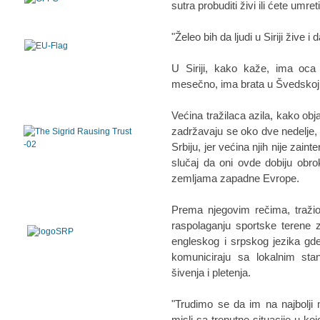
sutra probuditi živi ili ćete umret
"Želeo bih da ljudi u Siriji žive 
U Siriji, kako kaže, ima oca
mesečno, ima brata u Švedskoj,
Većina tražilaca azila, kako ob
zadržavaju se oko dve nedelje,
Srbiju, jer većina njih nije zai
slučaj da oni ovde dobiju obro
zemljama zapadne Evrope.
Prema njegovim rečima, tražio
raspolaganju sportske terene z
engleskog i srpskog jezika gd
komuniciraju sa lokalnim sta
šivenja i pletenja.
"Trudimo se da im na najbolji
misli sa trenutne situacije u ko