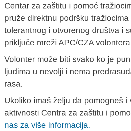
Centar za zaštitu i pomoć tražioci
pruže direktnu podršku tražiocima 
tolerantnog i otvorenog društva i 
priključe mreži APC/CZA volontera
Volonter može biti svako ko je pu
ljudima u nevolji i nema predrasuda
rasa.
Ukoliko imaš želju da pomogneš i 
aktivnosti Centra za zaštitu i po
nas za više informacija.