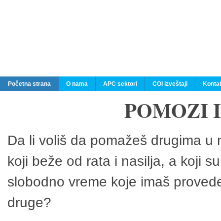
Početna strana
O nama
APC sektori
COI izveštaji
Konta
POMOZI 
Da li voliš da pomažeš drugima u n
koji beže od rata i nasilja, a koji 
slobodno vreme koje imaš provedeš
druge?