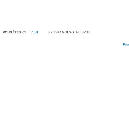
VOUS ÊTES ICI :
VESTI
SIRIJSKA GOLGOTA U SRBIJI
Powe