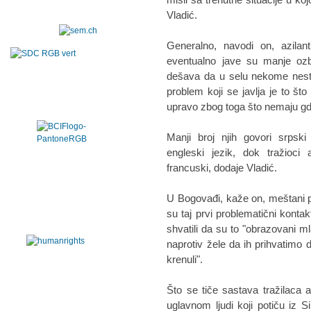
Vladić.
Generalno, navodi on, azilan
eventualno jave su manje ozb
dešava da u selu nekome nestan
problem koji se javlja je to š
upravo zbog toga što nemaju gd
Manji broj njih govori srpsk
engleski jezik, dok tražioci 
francuski, dodaje Vladić.
U Bogovađi, kaže on, meštani poz
su taj prvi problematični kontak
shvatili da su to "obrazovani ml
naprotiv žele da ih prihvatimo 
krenuli".
Što se tiče sastava tražilaca 
uglavnom ljudi koji potiču iz Si