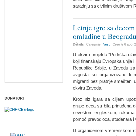
saradnju sa civilnim društvom R
Letnje igre sa decom
omladine u Beograd
Détails
Catégorie :
Vesti
Créé le
6 août 
U okviru projekta "Podrška uživa
koji finansiraju Evropska unija 
Republike Srbije, u Zavodu za
avgusta su organizovane letn
migranti bez pratnje smešteni u 
okviru Zavoda.
DONATORI
Kroz niz igara sa ciljem upoz
grupe deca su bila prinuđena d
neveštom engleskom, rukama i
pomoć prevodioca, studenara i 
U organičenom vremenskom roku