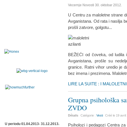
Vecernje Novosti 30. oktobar 2012.
U Centru za maloletne strane drž
Avganistana. Od rata i nasilja b
prošli zatvore, golgotu...
BEŽEĆI od čoveka, od ludila i 
Avganistana, prošle su nedel
granice. Ratni vihor uredio je 
bez imena i prezimena. Maloletni
LIRE LA SUITE : I MALOLET
Grupna psihološka sa
ZVDO
Détails
Catégorie :
Vesti
Créé le
19 avril
U periodu 01.04.2013- 31.12.2013.
Psiholozi i pedagozi Centra za