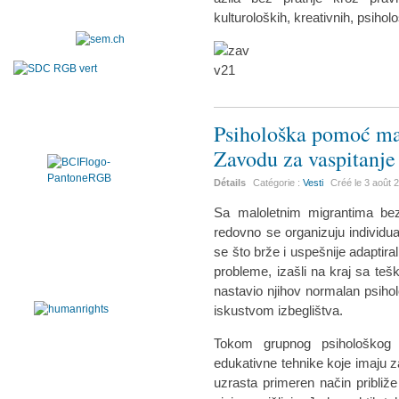
kulturoloških, kreativnih, psiho
Psihološka pomoć mal
Zavodu za vaspitanje
Détails
Catégorie :
Vesti
Créé le
3 août 
Sa maloletnim migrantima b
redovno se organizuju individu
se što brže i uspešnije adaptirali
probleme, izašli na kraj sa teš
nastavio njihov normalan psihol
iskustvom izbeglištva.
Tokom grupnog psihološkog s
edukativne tehnike koje imaju z
uzrasta primeren način približ