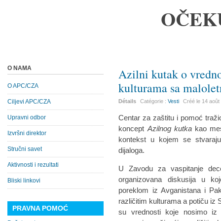
OČEK
O NAMA
Azilni kutak o vredno
kulturama sa malolet
O APC/CZA
Ciljevi APC/CZA
Détails
Catégorie :
Vesti
Créé le
14 août
Centar za zaštitu i pomoć traž
Upravni odbor
koncept
Azilnog kutka
kao mest
Izvršni direktor
kontekst u kojem se stvaraju 
Stručni savet
dijaloga.
Aktivnosti i rezultati
U Zavodu za vaspitanje dec
organizovana diskusija u koj
Bliski linkovi
poreklom iz Avganistana i Pak
različitim kulturama a potiču iz S
PRAVNA POMOĆ
su vrednosti koje nosimo iz 