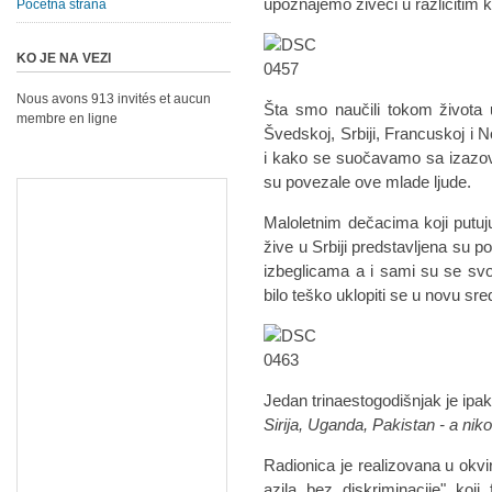
upoznajemo živeći u različitim 
Početna strana
KO JE NA VEZI
Nous avons 913 invités et aucun
Šta smo naučili tokom života u
membre en ligne
Švedskoj, Srbiji, Francuskoj i 
i kako se suočavamo sa izazov
su povezale ove mlade ljude.
Maloletnim dečacima koji putuj
žive u Srbiji predstavljena su p
izbeglicama a i sami su se svoj
bilo teško uklopiti se u novu sre
Jedan trinaestogodišnjak je ipa
Sirija, Uganda, Pakistan - a niko
Radionica je realizovana u okvi
azila bez diskriminacije" koji