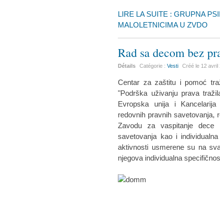
LIRE LA SUITE : GRUPNA P
MALOLETNICIMA U ZVDO
Rad sa decom bez p
Détails
Catégorie :
Vesti
Créé le
12 avril
Centar za zaštitu i pomoć tra
"Podrška uživanju prava tražila
Evropska unija i Kancelarij
redovnih pravnih savetovanja,
Zavodu za vaspitanje dece 
savetovanja kao i individualn
aktivnosti usmerene su na sv
njegova individualna specifičnost