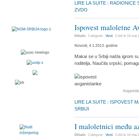
LIRE LA SUITE : RADIONIC
ZVDO
Ispovest maloletne A
Détails
Catégorie :
Vesti
Créé le
16 mai 
Novosti, 4.1.2013. godine
Makai se u Srbiji našla igrom sud
roditelja. Naučila srpski, pomaga
Avganist
LIRE LA SUITE : ISPOVEST
SRBIJI
I maloletnici među a
Détails
Catégorie :
Vesti
Créé le
16 mai 