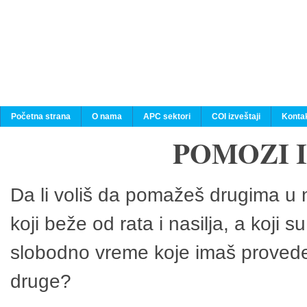
Početna strana
O nama
APC sektori
COI izveštaji
Konta
POMOZI 
Da li voliš da pomažeš drugima u n
koji beže od rata i nasilja, a koji 
slobodno vreme koje imaš provedeš
druge?