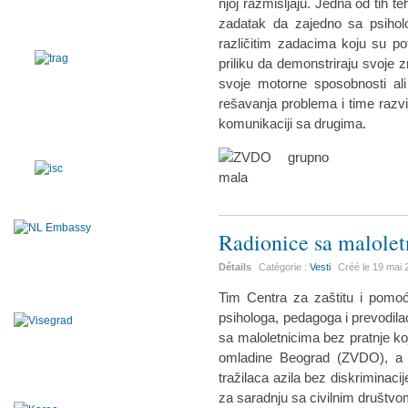
njoj razmišljaju. Jedna od tih t
zadatak da zajedno sa psiho
različitim zadacima koju su po
priliku da demonstriraju svoje 
svoje motorne sposobnosti ali 
rešavanja problema i time razvi
komunikaciji sa drugima.
Radionice sa malole
Détails
Catégorie :
Vesti
Créé le
19 mai 
Tim Centra za zaštitu i pomoć
psihologa, pedagoga i prevodilac
sa maloletnicima bez pratnje ko
omladine Beograd (ZVDO), a u
tražilaca azila bez diskriminacij
za saradnju sa civilnim društvo