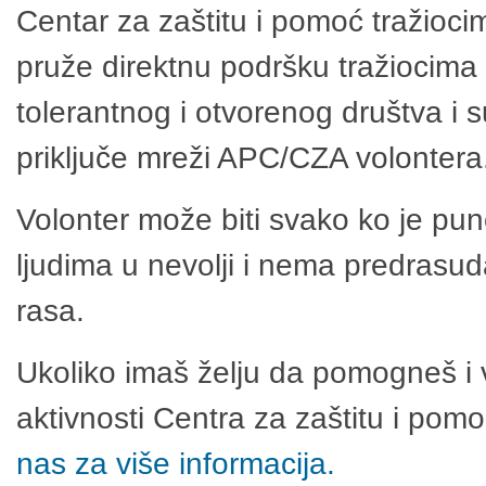
Centar za zaštitu i pomoć tražioci
pruže direktnu podršku tražiocima 
tolerantnog i otvorenog društva i 
priključe mreži APC/CZA volontera
Volonter može biti svako ko je pu
ljudima u nevolji i nema predrasuda
rasa.
Ukoliko imaš želju da pomogneš i 
aktivnosti Centra za zaštitu i po
nas za više informacija.