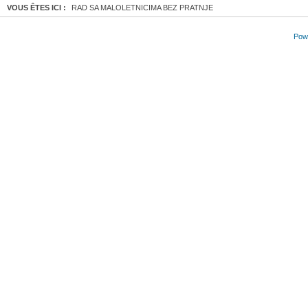
VOUS ÊTES ICI :
RAD SA MALOLETNICIMA BEZ PRATNJE
Powe