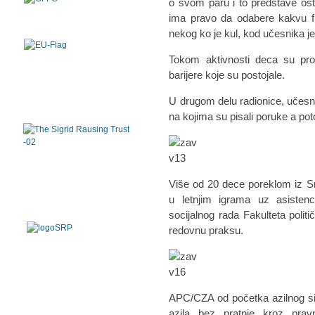
o svom paru i to predstave os
ima pravo da odabere kakvu fri
nekog ko je kul, kod učesnika j
Tokom aktivnosti deca su pron
barijere koje su postojale.
U drugom delu radionice, učesn
na kojima su pisali poruke a pot
Više od 20 dece poreklom iz Sr
u letnjim igrama uz asisten
socijalnog rada Fakulteta poli
redovnu praksu.
APC/CZA od početka azilnog sis
azila bez pratnje kroz prav