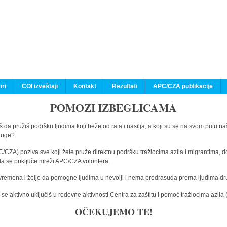
ri
COI izveštaji
Kontakt
Rezultati
APC/CZA publikacije
POMOZI IZBEGLICAMA
 da pružiš podršku ljudima koji beže od rata i nasilja, a koji su se na svom putu na
druge?
C/CZA) poziva sve koji žele pruže direktnu podršku tražiocima azila i migrantima, d
da se priključe mreži APC/CZA volontera.
vremena i želje da pomogne ljudima u nevolji i nema predrasuda prema ljudima drugi
e aktivno uključiš u redovne aktivnosti Centra za zaštitu i pomoć tražiocima azil
OČEKUJEMO TE!