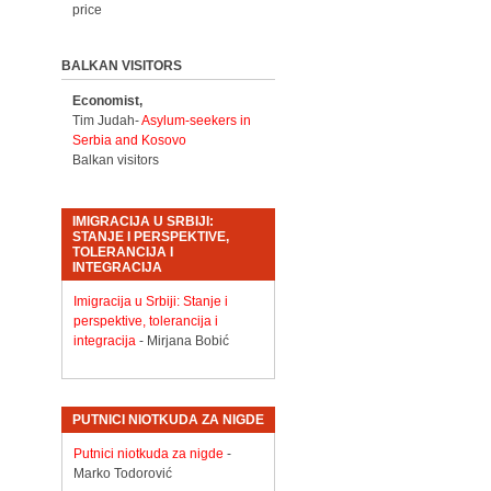
price
BALKAN VISITORS
Economist,
Tim Judah-
Asylum-seekers in
Serbia and Kosovo
Balkan visitors
IMIGRACIJA U SRBIJI:
STANJE I PERSPEKTIVE,
TOLERANCIJA I
INTEGRACIJA
Imigracija u Srbiji: Stanje i
perspektive, tolerancija i
integracija
- Mirjana Bobić
PUTNICI NIOTKUDA ZA NIGDE
Putnici niotkuda za nigde
-
Marko Todorović