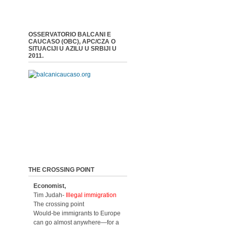
OSSERVATORIO BALCANI E
CAUCASO (OBC), APC/CZA O
SITUACIJI U AZILU U SRBIJI U
2011.
THE CROSSING POINT
Economist,
Tim Judah-
Illegal immigration
The crossing point
Would-be immigrants to Europe
can go almost anywhere—for a