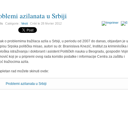
oblemi azilanata u Srbiji
ils
Catégorie :
Vesti
Créé le
28 février 2012
ak o problemima tražilaca azila u Srbiji, u periodu od 2007 do danas, objavljen je 
pisu Srpska politička misao, autori su dr. Branislava Knezić, Institut za kriminiloška 
ološka istraživanja i doktorant i asistent Političkih nauka u Beogradu, gospodin Voji
nović koji je u pripremi ovog rada koristio podatke i informacije Centra za zaštitu i
ć tražiocima azila.
letan rad možete skinuti ovde:
Problemi azilanata u Srbiji