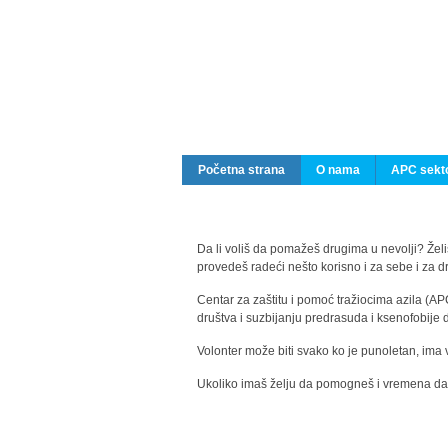
Početna strana
O nama
APC sekto
Da li voliš da pomažeš drugima u nevolji? Želiš
provedeš radeći nešto korisno i za sebe i za 
Centar za zaštitu i pomoć tražiocima azila (AP
društva i suzbijanju predrasuda i ksenofobije 
Volonter može biti svako ko je punoletan, ima 
Ukoliko imaš želju da pomogneš i vremena da s