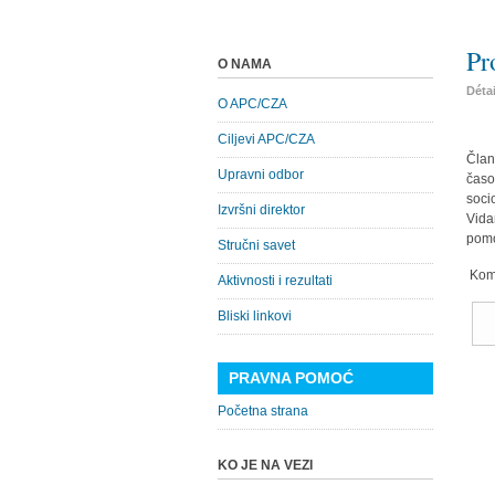
Pr
O NAMA
Déta
O APC/CZA
Ciljevi APC/CZA
Član
Upravni odbor
časo
soci
Izvršni direktor
Vida
pomo
Stručni savet
Komp
Aktivnosti i rezultati
Bliski linkovi
PRAVNA POMOĆ
Početna strana
KO JE NA VEZI