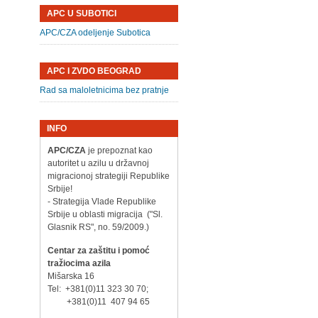
APC U SUBOTICI
APC/CZA odeljenje Subotica
APC I ZVDO BEOGRAD
Rad sa maloletnicima bez pratnje
INFO
APC/CZA
je prepoznat kao
autoritet u azilu u državnoj
migracionoj strategiji Republike
Srbije!
- Strategija Vlade Republike
Srbije u oblasti migracija ("Sl.
Glasnik RS", no. 59/2009.)
Centar za zaštitu i pomoć
tražiocima azila
Mišarska 16
Tel: +381(0)11 323 30 70;
+381(0)11 407 94 65