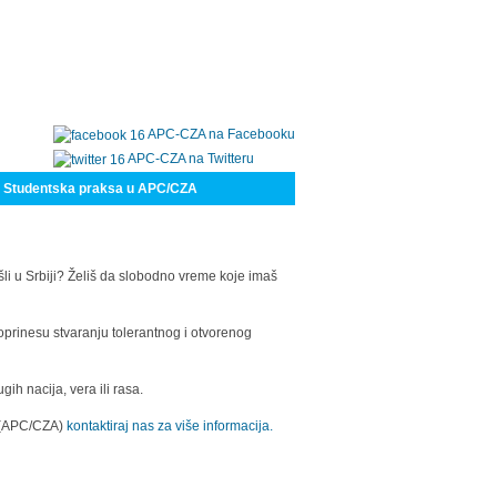
APC-CZA na Facebooku
APC-CZA na Twitteru
Studentska praksa u APC/CZA
šli u Srbiji? Želiš da slobodno vreme koje imaš
oprinesu stvaranju tolerantnog i otvorenog
h nacija, vera ili rasa.
a (APC/CZA)
kontaktiraj nas za više informacija.