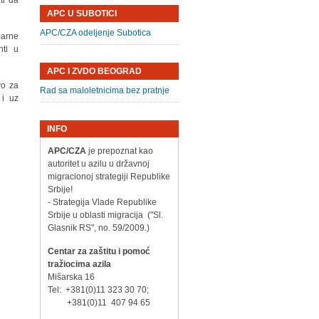
ti da
APC U SUBOTICI
APC/CZA odeljenje Subotica
marne
nti u
APC I ZVDO BEOGRAD
vo za
Rad sa maloletnicima bez pratnje
 i uz
INFO
APC/CZA
je prepoznat kao
autoritet u azilu u državnoj
migracionoj strategiji Republike
Srbije!
- Strategija Vlade Republike
Srbije u oblasti migracija ("Sl.
Glasnik RS", no. 59/2009.)
Centar za zaštitu i pomoć
tražiocima azila
Mišarska 16
Tel: +381(0)11 323 30 70;
+381(0)11 407 94 65