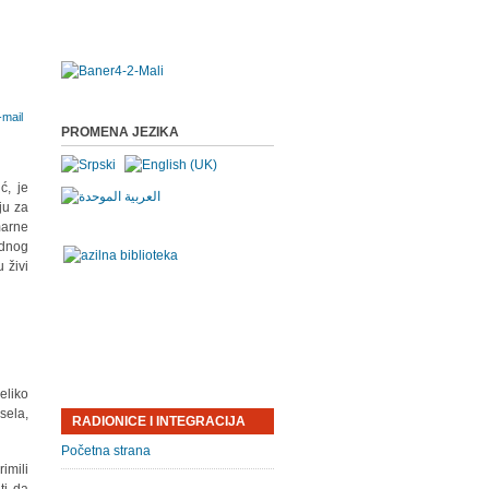
PROMENA JEZIKA
ć, je
ju za
marne
adnog
 živi
eliko
sela,
RADIONICE I INTEGRACIJA
Početna strana
imili