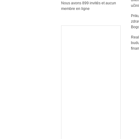
uver
Nous avons 899 invités et aucun
učin
membre en ligne
Prik
zdra
Bogo
Real
budu
fina