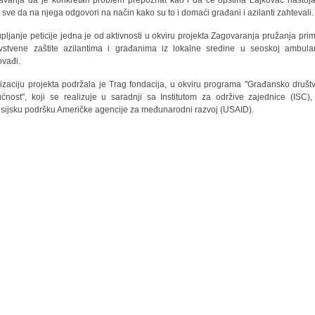
avanja da je konkretan problem prepoznat kao i da će opština Lajkovac nastoja
i sve da na njega odgovori na način kako su to i domaći građani i azilanti zahtevali.
upljanje peticije jedna je od aktivnosti u okviru projekta Zagovaranja pružanja pri
vstvene zaštite azilantima i građanima iz lokalne sredine u seoskoj ambula
vađi.
izaciju projekta podržala je Trag fondacija, u okviru programa "Građansko društ
ćnost", koji se realizuje u saradnji sa Institutom za održive zajednice (ISC),
nsijsku podršku Američke agencije za međunarodni razvoj (USAID).