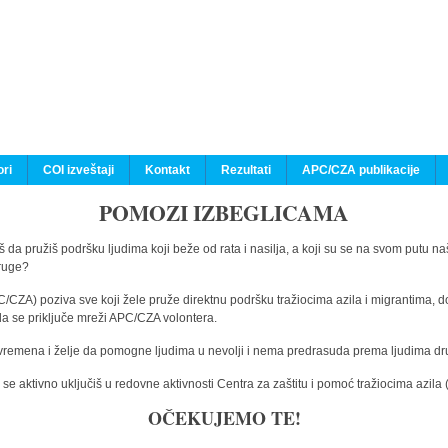
ri
COI izveštaji
Kontakt
Rezultati
APC/CZA publikacije
POMOZI IZBEGLICAMA
 da pružiš podršku ljudima koji beže od rata i nasilja, a koji su se na svom putu na
druge?
C/CZA) poziva sve koji žele pruže direktnu podršku tražiocima azila i migrantima, d
da se priključe mreži APC/CZA volontera.
vremena i želje da pomogne ljudima u nevolji i nema predrasuda prema ljudima drugi
e aktivno uključiš u redovne aktivnosti Centra za zaštitu i pomoć tražiocima azil
OČEKUJEMO TE!