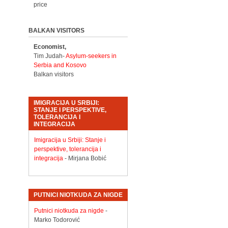
price
BALKAN VISITORS
Economist,
Tim Judah-
Asylum-seekers in
Serbia and Kosovo
Balkan visitors
IMIGRACIJA U SRBIJI:
STANJE I PERSPEKTIVE,
TOLERANCIJA I
INTEGRACIJA
Imigracija u Srbiji: Stanje i
perspektive, tolerancija i
integracija
- Mirjana Bobić
PUTNICI NIOTKUDA ZA NIGDE
Putnici niotkuda za nigde
-
Marko Todorović