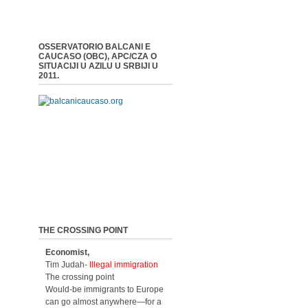
OSSERVATORIO BALCANI E
CAUCASO (OBC), APC/CZA O
SITUACIJI U AZILU U SRBIJI U
2011.
THE CROSSING POINT
Economist,
Tim Judah-
Illegal immigration
The crossing point
Would-be immigrants to Europe
can go almost anywhere—for a