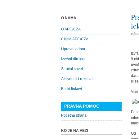
Pr
O NAMA
le
O APC/CZA
Déta
Ciljevi APC/CZA
Upravni odbor
Izvr
Izvršni direktor
9.ok
uvođ
Stručni savet
zdra
dana
Aktivnosti i rezultati
ili s
Bliski linkovi
Više
PRAVNA POMOĆ
Peti
Početna strana
inte
mana
KO JE NA VEZI
Od s