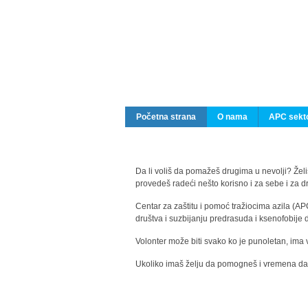
Početna strana
O nama
APC sekto
Da li voliš da pomažeš drugima u nevolji? Želiš
provedeš radeći nešto korisno i za sebe i za 
Centar za zaštitu i pomoć tražiocima azila (AP
društva i suzbijanju predrasuda i ksenofobije 
Volonter može biti svako ko je punoletan, ima 
Ukoliko imaš želju da pomogneš i vremena da s