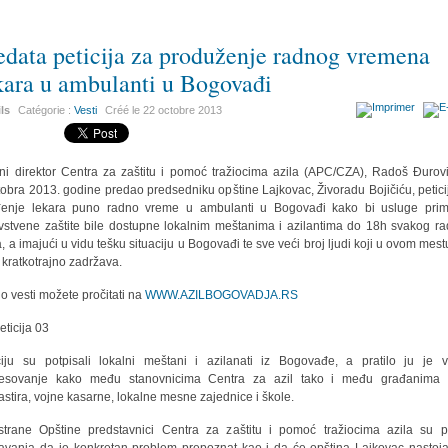
edata peticija za produženje radnog vremena
kara u ambulanti u Bogovađi
ils
Catégorie :
Vesti
Créé le
22 octobre 2013
šni direktor Centra za zaštitu i pomoć tražiocima azila (APC/CZA), Radoš Đurovi
tobra 2013. godine predao predsedniku opštine Lajkovac, Živoradu Bojičiću, petici
enje lekara puno radno vreme u ambulanti u Bogovađi kako bi usluge pri
vstvene zaštite bile dostupne lokalnim meštanima i azilantima do 18h svakog r
, a imajući u vidu tešku situaciju u Bogovađi te sve veći broj ljudi koji u ovom mestu
e kratkotrajno zadržava.
 o vesti možete pročitati na
WWW.AZILBOGOVADJA.RS
ciju su potpisali lokalni meštani i azilanati iz Bogovađe, a pratilo ju je v
resovanje kako među stanovnicima Centra za azil tako i među građanima 
stira, vojne kasarne, lokalne mesne zajednice i škole.
trane Opštine predstavnici Centra za zaštitu i pomoć tražiocima azila su pr