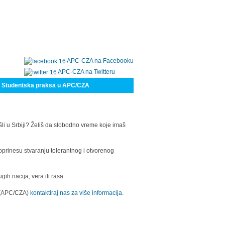
APC-CZA na Facebooku
APC-CZA na Twitteru
Studentska praksa u APC/CZA
šli u Srbiji? Želiš da slobodno vreme koje imaš
oprinesu stvaranju tolerantnog i otvorenog
h nacija, vera ili rasa.
a (APC/CZA)
kontaktiraj nas za više informacija.