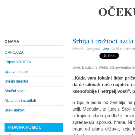
OČEK
Srbija i tražioci azi
O NAMA
Détails
Catégorie :
Vesti
Créé le
1 déce
O APC/CZA
Ciljevi APC/CZA
Izvor: Deutsche Welle, 30.novembar 2
Upravni odbor
„Kada vam lokalni lider prič
Izvršni direktor
da će silovati naše najbliže i 
ksenofobije i netrpeljivosti",
Stručni savet
Aktivnosti i rezultati
Srbija je jedna od zemalja na p
uniji. Međutim, te ljude u Srbij
Bliski linkovi
u kojima vlada predlaže privr
sprečavaju isporuku hrane. Ni 
PRAVNA POMOĆ
traga od plana države, koja 