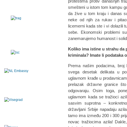
protestima protiv današnjih tra
smešteni u istom tom kampu gde 
da žive u tom kraju i danas su
neke od njih za rukav i pita
licemerni kada ste i vi dolazil
sebe. Ekonomski problemi su
zanemarujemo humanost i solid
Koliko ima istine u strahu da
kriminala? Imate li podataka 
Prema našim podacima, broj kr
svega desetak delikata u pop
uglavnom krađe u prodavnicama. P
prelazak državne granice što
odgovaraju. Osim toga, pon
uglavnom kada se tražioci azi
sasvim suprotna – konkretno 
državljani Srbije napadaju azilan
tamo ima između 200 i 300 prij
novac tražiocima azila! Dakle,