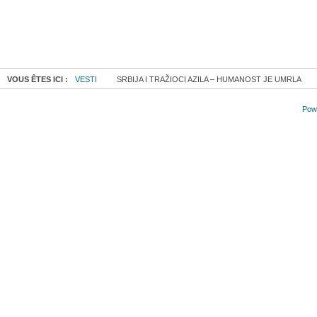
VOUS ÊTES ICI :
VESTI
SRBIJA I TRAŽIOCI AZILA – HUMANOST JE UMRLA
Powe