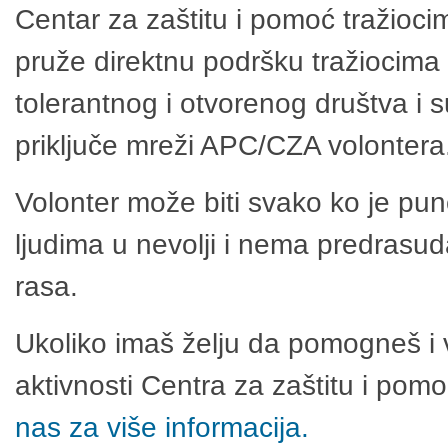
Centar za zaštitu i pomoć tražioci
pruže direktnu podršku tražiocima 
tolerantnog i otvorenog društva i 
priključe mreži APC/CZA volontera
Volonter može biti svako ko je pu
ljudima u nevolji i nema predrasuda
rasa.
Ukoliko imaš želju da pomogneš i 
aktivnosti Centra za zaštitu i po
nas za više informacija.