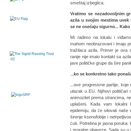
smeštaj izbeglica.
Vratimo se nezadovoljnim gra
azila u svojim mestima uvek s
se ne osećaju sigurno... Kak
Mi radimo na lokalu i viđamo
mahom neobrazovani i imaju pre
tražilaca azila. Primer je ova 
ranije nije imalo kontakt sa azil
jave političke grupe da šire pani
.
..ko se konkretno tako ponaš
...ove progresivne partije, koj
ulazak u EU. Njihovi političari 
animozitet prema strancima, nei
uplašeni. Kada vam lokalni 
epidemiju, da će silovati naše n
širenje ksenofobije i netrpeljiv
ćuti. Potrebna je jasna poruka:
i moralne obaveze. Sada su u 