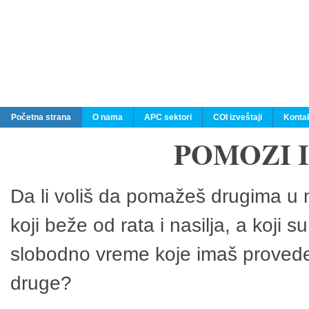
Početna strana
O nama
APC sektori
COI izveštaji
Konta
POMOZI 
Da li voliš da pomažeš drugima u n
koji beže od rata i nasilja, a koji 
slobodno vreme koje imaš provedeš
druge?