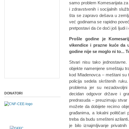
samo problem Komesarijata za 
i zdravstvenih i socijalnih služ
šta se zapravo dešava u zemljama
već godinama se rapidno povećav
pretpostavi da će doći još ljudi
Prošle godine je Komesari
vikendice i prazne kuće da u
godine nije se moglo ni to... 
Stvari nisu tako jednostavne
objekte namenjene smeštaju tra
kod Mladenovca – meštani su t
policija sedela skrštenih ruku.
problema jer su nezadovoljni 
DONATORI
decidan odgovor države i građ
predrasuda – preuzimaju stvar
možete da dobijete recimo obje
građanima, a lokalni političa
treba da budu smešteni azilanti
je bilo iznajmljivanje privat