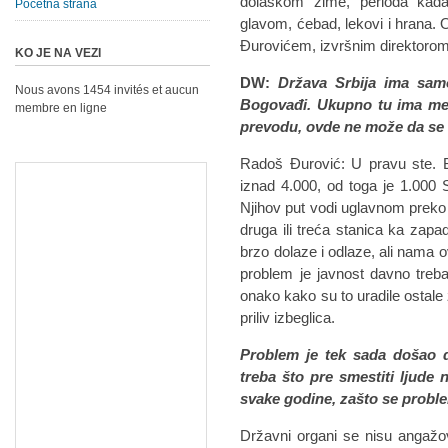
dolaskom zime, perioda kada
Početna strana
glavom, ćebad, lekovi i hran
Đurovićem, izvršnim direktorom 
KO JE NA VEZI
DW:
Država Srbija ima samo
Nous avons 1454 invités et aucun
Bogovađi. Ukupno tu ima mest
membre en ligne
prevodu, ovde ne može da se sm
Radoš Đurović: U pravu ste. Bro
iznad 4.000, od toga je 1.000 Si
Njihov put vodi uglavnom prek
druga ili treća stanica ka zapa
brzo dolaze i odlaze, ali nama 
problem je javnost davno treba
onako kako su to uradile ostale ze
priliv izbeglica.
Problem je tek sada došao 
treba što pre smestiti ljude
svake godine, zašto se probl
Državni organi se nisu angažo