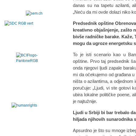
danas su na tapetu azilanti, a
„Neću da mi ovde dolazi niko ko 
Predsednik opštine Obrenova
kreativno objašnjenje, zašto n
bivše radničke barake. Kaže, T
mogu da ugroze energetsku st
To je isti scenario kao u Banj
opštine. Prvo taj predsednik ša
onda njegovi ljudi zapale baraku
mi da očekujemo od građana u O
ništa o azilantima, a odjednom 
poručuje: „Ljudi, vi ste gotovi 
ubira lokalne političke poene, 
je najtužnije.
Ljudi u Srbiji bi bar trebalo 
hiljada njihovih sunarodnika s
Apsurdno je što su mnoge izbegl