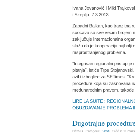
Ivana Jovanović i Miki Trajkov
i Skoplju- 7.3.2013.
Zapadni Balkan, kao tranzitna r
suočava sa sve većim brojem mig
zaključuje Internacionalna organ
slažu da je kooperacija najbolji
rasprostranjenog problema.
"Integrisan regionalni pristup je
pitanja", ističe Trpe Stojanovski,
azil i izbeglice za SETimes. "Kre
procedure koja su zasnovana na
međunarodnim pravom, takođe j
LIRE LA SUITE : REGIONAL
OBUZDAVANJE PROBLEMA I
Dugotrajne procedure
Détails
Catégorie :
Vesti
Créé le
11 mars