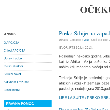
OČEK
Preko Srbije na zapa
O NAMA
Détails
Catégorie :
Vesti
Créé le
8 juillet
O APC/CZA
IZVOR: RTS 30.jun 2013.
Ciljevi APC/CZA
Poslednjih nekoliko godina Srbij
Upravni odbor
koji iz Afrike i Azije beže ka 
Izvršni direktor
našim krijumčarima plaćaju od tr
Stručni savet
Teritorija Srbije je poslednjih g
Aktivnosti i rezultati
afričkih i azijskih zemalja bež
poslednje nedelje juna 2013.godi
Bliski linkovi
LIRE LA SUITE : PREKO SRB
PRAVNA POMOĆ