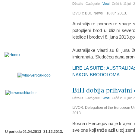
Détails
Catégorie :
Vesti
Créé le
11 juin 
IZVOR: BBC News 10.jun 2013.
Australijske pomorske snage s
potopljeni brod u blizini sev
letelice i brodovi 8. juna 2013.go
Australijske vlasti su 8. juna 
imigranata. Sledećeg dana prona
LIRE LA SUITE : AUSTRALIJ
NAKON BRODOLOMA
BiH dobija prihvatni 
Détails
Catégorie :
Vesti
Créé le
11 juin 
IZVOR: Delegation of the European Un
2013.
Bosna i Hercegovina je krajem m
sve one koji traže azil u toj zeml
U periodu 01.04.2013- 31.12.2013.