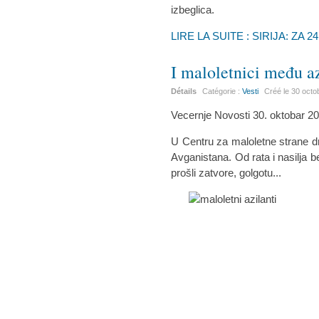
izbeglica.
LIRE LA SUITE : SIRIJA: ZA 
I maloletnici među a
Détails
Catégorie :
Vesti
Créé le
30 octo
Vecernje Novosti 30. oktobar 2
U Centru za maloletne strane drž
Avganistana. Od rata i nasilja b
prošli zatvore, golgotu...