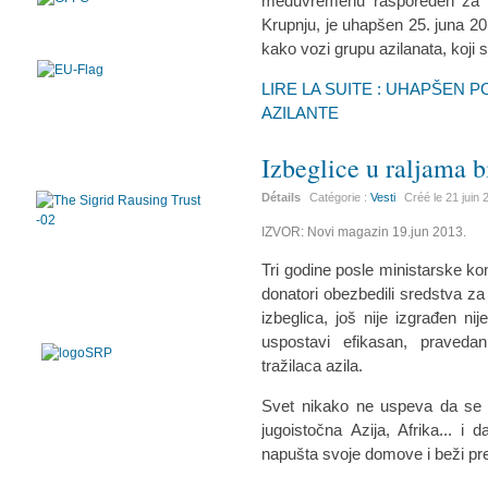
međuvremenu raspoređen za p
Krupnju, je uhapšen 25. juna 20
kako vozi grupu azilanata, koji s
LIRE LA SUITE : UHAPŠEN 
AZILANTE
Izbeglice u raljama b
Détails
Catégorie :
Vesti
Créé le
21 juin
IZVOR: Novi magazin 19.jun 2013.
Tri godine posle ministarske ko
donatori obezbedili sredstva z
izbeglica, još nije izgrađen 
uspostavi efikasan, praveda
tražilaca azila.
Svet nikako ne uspeva da se os
jugoistočna Azija, Afrika... i d
napušta svoje domove i beži pre