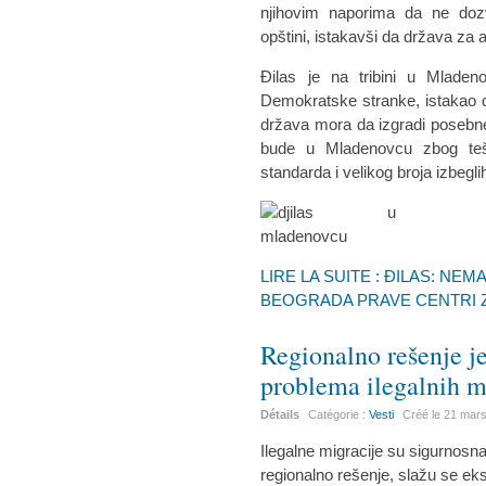
njihovim naporima da ne dozv
opštini, istakavši da država za 
Đilas je na tribini u Mladen
Demokratske stranke, istakao 
država mora da izgradi posebne
bude u Mladenovcu zbog tešk
standarda i velikog broja izbegli
LIRE LA SUITE : ĐILAS: NEM
BEOGRADA PRAVE CENTRI Z
Regionalno rešenje j
problema ilegalnih m
Détails
Catégorie :
Vesti
Créé le
21 mar
Ilegalne migracije su sigurnosna
regionalno rešenje, slažu se eks