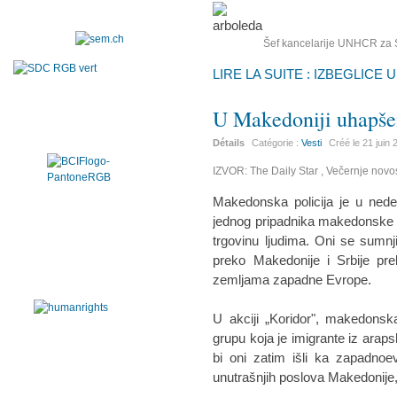
Šef kancelarije UNHCR za Srbi
LIRE LA SUITE : IZBEGLICE
U Makedoniji uhapšen
Détails
Catégorie :
Vesti
Créé le
21 juin
IZVOR: The Daily Star , Večernje novos
Makedonska policija je u nedel
jednog pripadnika makedonske po
trgovinu ljudima. Oni se sumn
preko Makedonije i Srbije preb
zemljama zapadne Evrope.
U akciji „Koridor", makedonska
grupu koja je imigrante iz araps
bi oni zatim išli ka zapadnoe
unutrašnjih poslova Makedonij