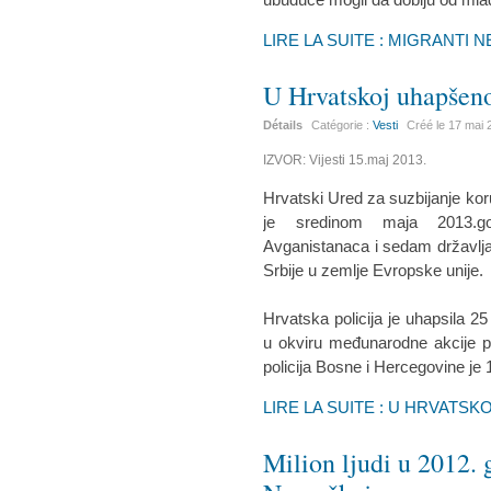
LIRE LA SUITE : MIGRANTI 
U Hrvatskoj uhapšeno
Détails
Catégorie :
Vesti
Créé le
17 mai 
IZVOR: Vijesti 15.maj 2013.
Hrvatski Ured za suzbijanje kor
je sredinom maja 2013.god
Avganistanaca i sedam državlja
Srbije u zemlje Evropske unije.
Hrvatska policija je uhapsila 2
u okviru međunarodne akcije pro
policija Bosne i Hercegovine je
LIRE LA SUITE : U HRVATS
Milion ljudi u 2012. g