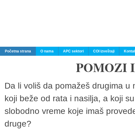
Početna strana
O nama
APC sektori
COI izveštaji
Konta
POMOZI 
Da li voliš da pomažeš drugima u n
koji beže od rata i nasilja, a koji 
slobodno vreme koje imaš provedeš
druge?