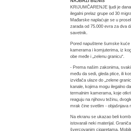
NAJBRŽI BIZNIS
KRIJUMČARENJE ljudi je danas na
ilegalni prelaz grupe od 30 mig
Mađarske naplaćuje se u prosek
zarada od 75.000 evra za dva da
savetnik.
Pored napuštene šumske kuće gr
kamerama i komjuterima, iz kog
obe međe i „zelenu granicu“.
- Prema našim zakonima, svaki
među da sedi, gleda ptice, ili kos
izviđača ulaze do „zelene granic
kanale, kojima mogu ilegalno da
termalnim kamerama, koje otkriva
reaguju na njihovu težinu, dvogl
mrak čine svetlim - objašnjava 
Na ekranu se ukazao beli kombi 
istovarali neki materijal. Graničar
švercovanim cigaretama. Mobilna 