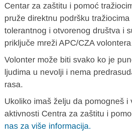
Centar za zaštitu i pomoć tražioci
pruže direktnu podršku tražiocima 
tolerantnog i otvorenog društva i 
priključe mreži APC/CZA volontera
Volonter može biti svako ko je pu
ljudima u nevolji i nema predrasuda
rasa.
Ukoliko imaš želju da pomogneš i 
aktivnosti Centra za zaštitu i po
nas za više informacija.