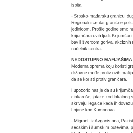
ispita.
- Srpsko-mađarsku granicu, dug
Regionalni centar granične poli
jedinicom. Prošle godine smo na 
krijumčara ovih ljudi. Krijumčar
bavili švercom goriva, akciznih
načelnik centra.
NEDOSTUPNO MAFIJAŠIMA
Moderna oprema koju koristi gran
državne međe protiv ovih mafija
da se koristi protiv graničara.
I upozorio nas je da su krijumčar
cinkaroše, jatake kod lokalnog s
skrivaju ilegalce kada ih dovezu
Lojane kod Kumanova.
- Migranti iz Avganistana, Paki
seoskim i šumskim putevima, pr