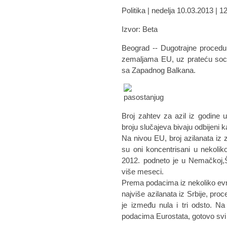
Politika | nedelja 10.03.2013 | 1
Izvor: Beta
Beograd -- Dugotrajne procedu
zemaljama EU, uz prateću soci
sa Zapadnog Balkana.
Broj zahtev za azil iz godine 
broju slučajeva bivaju odbijeni 
Na nivou EU, broj azilanata iz
su oni koncentrisani u nekoli
2012. podneto je u Nemačkoj,Šv
više meseci.
Prema podacima iz nekoliko evro
najviše azilanata iz Srbije, pro
je između nula i tri odsto. N
podacima Eurostata, gotovo svi z