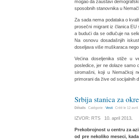
mogao da zaustavi demografski 
sposobnih stanovnika u Nemačk
Za sada nema podataka o kvalifi
prosečni migrant iz članica EU 
a budući da se odlučuje na seli
Na osnovu dosadašnjih iskus
doseljava više muškaraca nego
Većina doseljenika stiže u v
posledice, jer ne dolaze samo 
siromašni, koji u Nemačkoj 
primorani da žive od socijalnih 
Srbija stanica za okr
Détails
Catégorie :
Vesti
Créé le
12 avril
IZVOR: RTS 10. april 2013
.
Prekobrojnost u centru za azi
od pre nekoliko meseci, kada 