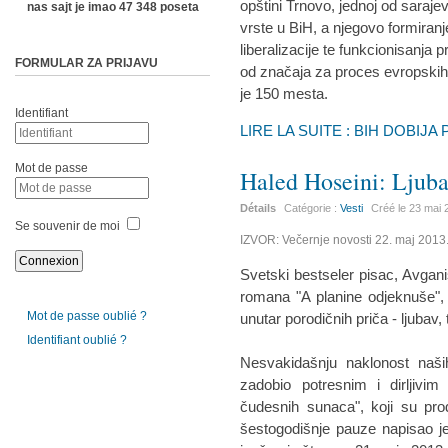
opštini Trnovo, jednoj od sarajev
nas sajt je imao 47 348 poseta
vrste u BiH, a njegovo formiran
liberalizacije te funkcionisanja 
FORMULAR ZA PRIJAVU
od značaja za proces evropskih 
je 150 mesta.
Identifiant
LIRE LA SUITE : BIH DOBIJ
Mot de passe
Haled Hoseini: Ljubav
Détails
Catégorie :
Vesti
Créé le
23 mai 
Se souvenir de moi
IZVOR: Večernje novosti 22. maj 2013
Svetski bestseler pisac, Avga
romana "A planine odjeknuše",
Mot de passe oublié ?
unutar porodičnih priča - ljubav
Identifiant oublié ?
Nesvakidašnju naklonost naši
zadobio potresnim i dirljivi
čudesnih sunaca", koji su pro
šestogodišnje pauze napisao je