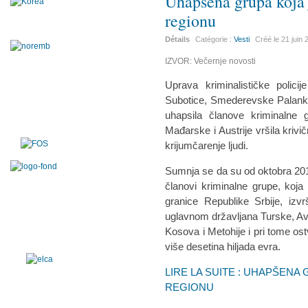
Uhapšena grupa koja j
regionu
Détails
Catégorie :
Vesti
Créé le
21 juin
IZVOR: Večernje novosti
Uprava kriminalističke polic
Subotice, Smederevske Palanke
uhapsila članove kriminalne 
Mađarske i Austrije vršila krivi
krijumčarenje ljudi.
Sumnja se da su od oktobra 201
članovi kriminalne grupe, koja
granice Republike Srbije, izvrš
uglavnom državljana Turske, Avg
Kosova i Metohije i pri tome ost
više desetina hiljada evra.
LIRE LA SUITE : UHAPŠENA
REGIONU