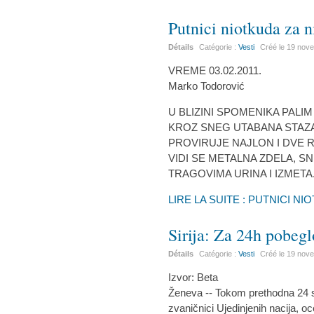
Putnici niotkuda za 
Détails
Catégorie :
Vesti
Créé le
19 nov
VREME 03.02.2011.
Marko Todorović
U BLIZINI SPOMENIKA PALI
KROZ SNEG UTABANA STAZA
PROVIRUJE NAJLON I DVE 
VIDI SE METALNA ZDELA, 
TRAGOVIMA URINA I IZMETA
LIRE LA SUITE : PUTNICI N
Sirija: Za 24h pobegl
Détails
Catégorie :
Vesti
Créé le
19 nov
Izvor: Beta
Ženeva -- Tokom prethodna 24 sata
zvaničnici Ujedinjenih nacija, oc