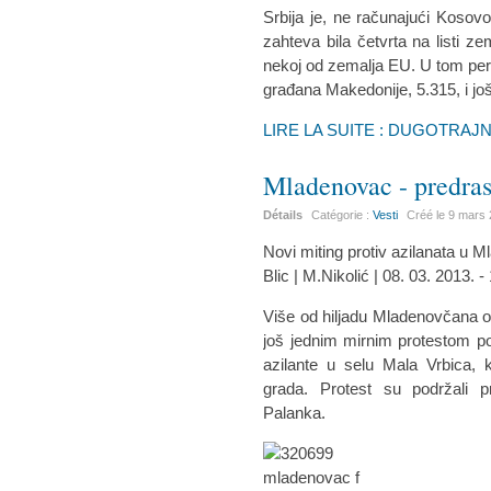
Srbija je, ne računajući Kosov
zahteva bila četvrta na listi ze
nekoj od zemalja EU. U tom perio
građana Makedonije, 5.315, i jo
LIRE LA SUITE : DUGOTRA
Mladenovac - predras
Détails
Catégorie :
Vesti
Créé le
9 mars
Novi miting protiv azilanata u 
Blic | M.Nikolić | 08. 03. 2013. -
Više od hiljadu Mladenovčana o
još jednim mirnim protestom pok
azilante u selu Mala Vrbica, 
grada. Protest su podržali 
Palanka.