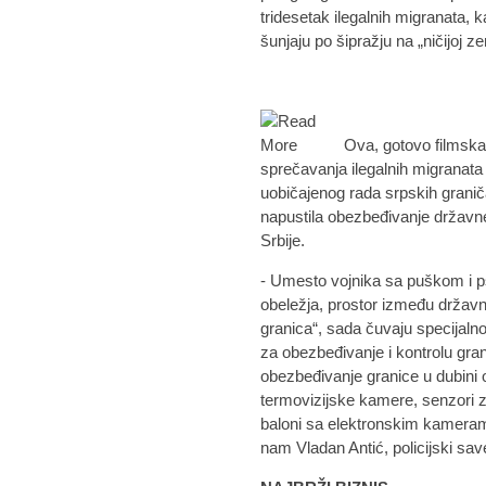
tridesetak ilegalnih migranata, k
šunjaju po šipražju na „ničijoj z
Ova, gotovo filmska 
sprečavanja ilegalnih migranata 
uobičajenog rada srpskih graniča
napustila obezbeđivanje državn
Srbije.
- Umesto vojnika sa puškom i ps
obeležja, prostor između državn
granica“, sada čuvaju specijal
za obezbeđivanje i kontrolu gran
obezbeđivanje granice u dubini 
termovizijske kamere, senzori za
baloni sa elektronskim kameram
nam Vladan Antić, policijski save