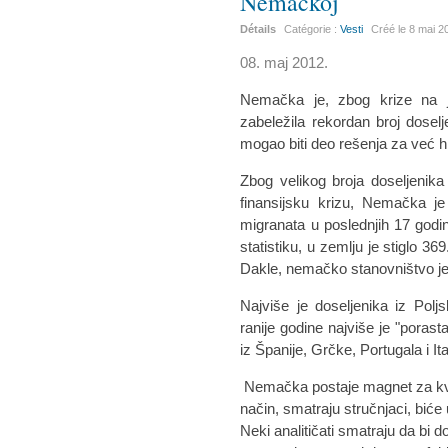
Nemačkoj
Détails
Catégorie :
Vesti
Créé le
8 mai 2
08. maj 2012.
Nemačka je, zbog krize na ju
zabeležila rekordan broj doselj
mogao biti deo rešenja za već 
Zbog velikog broja doseljenika
finansijsku krizu, Nemačka je
migranata u poslednjih 17 god
statistiku, u zemlju je stiglo 36
Dakle, nemačko stanovništvo je 
Najviše je doseljenika iz Pol
ranije godine najviše je "porasta
iz Španije, Grčke, Portugala i Ital
Nemačka postaje magnet za kval
način, smatraju stručnjaci, bić
Neki analitičati smatraju da bi 