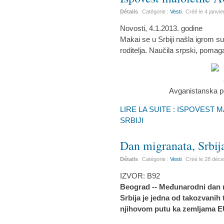
Détails
Catégorie :
Vesti
Créé le
4 janvi
Novosti, 4.1.2013. godine
Makai se u Srbiji našla igrom sud
roditelja. Naučila srpski, pomaga
Avganistanska p
LIRE LA SUITE : ISPOVEST
SRBIJI
Dan migranata, Srbija
Détails
Catégorie :
Vesti
Créé le
28 déc
IZVOR: B92
Beograd -- Međunarodni dan m
Srbija je jedna od takozvanih
njihovom putu ka zemljama E