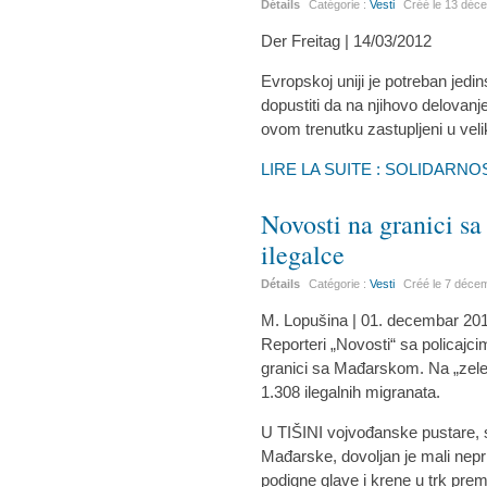
Détails
Catégorie :
Vesti
Créé le
13 déc
Der Freitag | 14/03/2012
Evropskoj uniji je potreban jedi
dopustiti da na njihovo delovanje
ovom trenutku zastupljeni u vel
LIRE LA SUITE : SOLIDARN
Novosti na granici 
ilegalce
Détails
Catégorie :
Vesti
Créé le
7 déce
M. Lopušina | 01. decembar 201
Reporteri „Novosti“ sa policaj
granici sa Mađarskom. Na „zelen
1.308 ilegalnih migranata.
U TIŠINI vojvođanske pustare, 
Mađarske, dovoljan je mali nepri
podigne glave i krene u trk prem