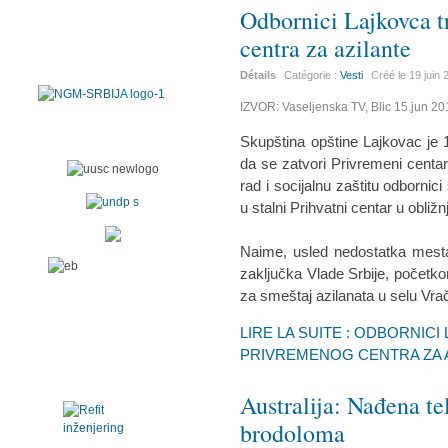
Odbornici Lajkovca t
centra za azilante
Détails
Catégorie :
Vesti
Créé le
19 juin
IZVOR: Vaseljenska TV, Blic 15.jun 20
Skupština opštine Lajkovac je 1
da se zatvori Privremeni centar
rad i socijalnu zaštitu odbornic
u stalni Prihvatni centar u obli
Naime, usled nedostatka mesta
zaključka Vlade Srbije, početk
za smeštaj azilanata u selu Vra
LIRE LA SUITE : ODBORNIC
PRIVREMENOG CENTRA ZA 
Australija: Nađena te
brodoloma