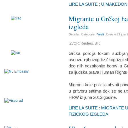
LIRE LA SUITE : U MAKEDO
Migrante u Grčkoj ha
izgleda
Détails
Catégorie :
Vesti
Créé le
21 juin
IZVOR: Reuters, Blic
Grčka policija tokom suzbijan
osnovu njihovog fizičkog izgle
deo njih nezakonito boravi u G
za ljudska prava Human Right
Migranti koje policija uhvati pon
u pritvoru satima dok se ne utv
HRW iz juna 2013.godine.
LIRE LA SUITE : MIGRANT
FIZIČKOG IZGLEDA