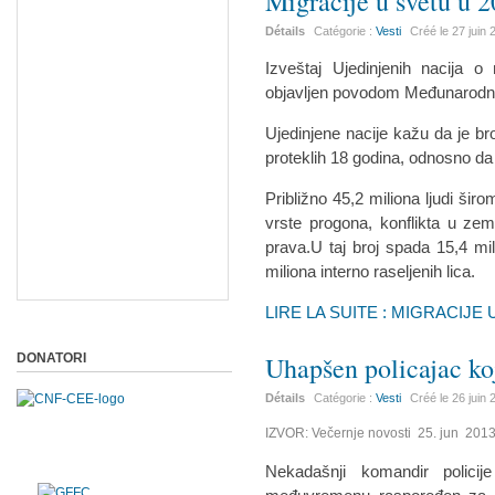
Migracije u svetu u 
Détails
Catégorie :
Vesti
Créé le
27 juin
Izveštaj Ujedinjenih nacija o
objavljen povodom Međunarodno
Ujedinjene nacije kažu da je br
proteklih 18 godina, odnosno da i
Približno 45,2 miliona ljudi šir
vrste progona, konflikta u zeml
prava.U taj broj spada 15,4 mili
miliona interno raseljenih lica.
LIRE LA SUITE : MIGRACIJE 
DONATORI
Uhapšen policajac koj
Détails
Catégorie :
Vesti
Créé le
26 juin
IZVOR: Večernje novosti 25. jun 2013
Nekadašnji komandir policij