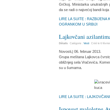
Grčkoj. Ministarka unutrašnjih 
da se radi o najvećoj bandi koja
LIRE LA SUITE : RAZBIJENA
OGRANKOM U SRBIJI
Lajkovčani azilantima
Détails
Catégorie :
Vesti
Créé le
6 févrie
Novosti,| 06. februar 2013.
Grupa meštana Lajkovca čvrsto j
obližnjeg sela Vračevića. Komesar
su u šumama.
LIRE LA SUITE : LAJKOVČAN
Ispovest maloletne A