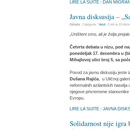
LIRE LA SUITE : DAN MIGRA
Javna disksusija – „S
Détails
Catégorie :
Vesti
Créé le
23 déc
„Uništeni smo, ali je želja preja
Četvrta debata u nizu, pod n
ponedeljak 17. decembra u (b
Mihajlovoj ulici broj 5, sa po
Povod za javnu diskusiju jeste i
Dušana Rajića
, u Uličnoj gale
neformalnih azilantskih naselja 
njegove privremene stanovnike – 
Evropu.
LIRE LA SUITE : JAVNA DIS
Solidarnost nije igra