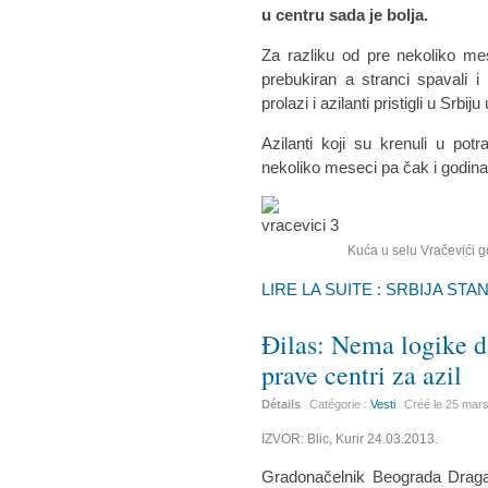
u centru sada je bolja.
Za razliku od pre nekoliko me
prebukiran a stranci spavali 
prolazi i azilanti pristigli u Srbi
Azilanti koji su krenuli u po
nekoliko meseci pa čak i godina
Kuća u selu Vračevići gde su
LIRE LA SUITE : SRBIJA ST
Đilas: Nema logike da
prave centri za azil
Détails
Catégorie :
Vesti
Créé le
25 mar
IZVOR: Blic, Kurir 24.03.2013.
Gradonačelnik Beograda Drag