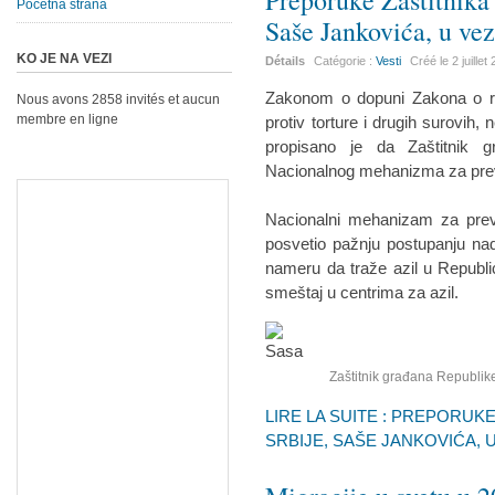
Preporuke Zaštitnika
Početna strana
Saše Jankovića, u vez
KO JE NA VEZI
Détails
Catégorie :
Vesti
Créé le
2 juillet
Zakonom o dopuni Zakona o rat
Nous avons 2858 invités et aucun
membre en ligne
protiv torture i drugih surovih, 
propisano je da Zaštitnik g
Nacionalnog mehanizma za preve
Nacionalni mehanizam za prev
posvetio pažnju postupanju nad
nameru da traže azil u Republi
smeštaj u centrima za azil.
Zaštitnik građana Republike
LIRE LA SUITE : PREPORUK
SRBIJE, SAŠE JANKOVIĆA, U