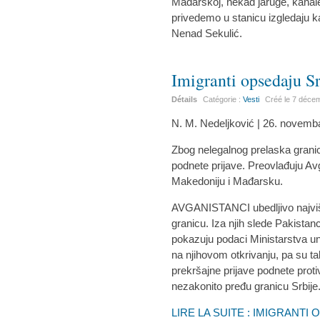
Mađarskoj, nekad jaruge, kanale
privedemo u stanicu izgledaju k
Nenad Sekulić.
Imigranti opsedaju Sr
Détails
Catégorie :
Vesti
Créé le
7 déce
N. M. Nedeljković | 26. novemb
Zbog nelegalnog prelaska grani
podnete prijave. Preovlađuju Avg
Makedoniju i Mađarsku.
AVGANISTANCI ubedljivo najviš
granicu. Iza njih slede Pakistanci
pokazuju podaci Ministarstva un
na njihovom otkrivanju, pa su t
prekršajne prijave podnete prot
nezakonito pređu granicu Srbije
LIRE LA SUITE : IMIGRANTI