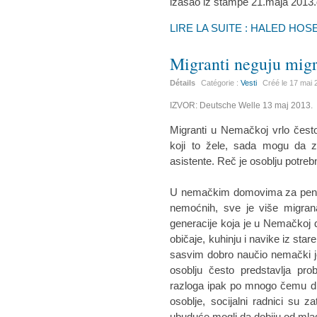
izašao iz štampe 21.maja 2013.
LIRE LA SUITE : HALED HOS
Migranti neguju migr
Détails
Catégorie :
Vesti
Créé le
17 mai 
IZVOR: Deutsche Welle 13 maj 2013.
Migranti u Nemačkoj vrlo čest
koji to žele, sada mogu da z
asistente. Reč je osoblju potreb
U nemačkim domovima za penzio
nemoćnih, sve je više migran
generacije koja je u Nemačkoj d
običaje, kuhinju i navike iz stare
sasvim dobro naučio nemački j
osoblju često predstavlja pr
razloga ipak po mnogo čemu dr
osoblje, socijalni radnici su 
ubuduće mogli da dobiju od mla