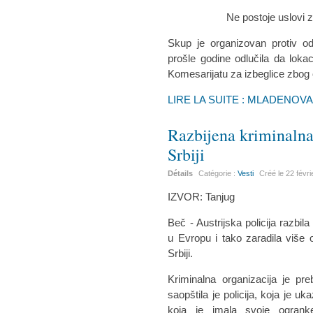
Ne postoje uslovi za Cent
Skup je organizovan protiv od
prošle godine odlučila da loka
Komesarijatu za izbeglice zbog 
LIRE LA SUITE : MLADENOV
Razbijena kriminalna
Srbiji
Détails
Catégorie :
Vesti
Créé le
22 févr
IZVOR: Tanjug
Beč - Austrijska policija razbil
u Evropu i tako zaradila više 
Srbiji.
Kriminalna organizacija je pr
saopštila je policija, koja je u
koja je imala svoje ogrank