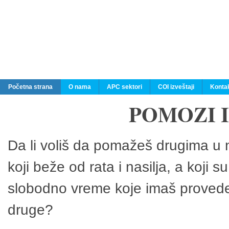
Početna strana
O nama
APC sektori
COI izveštaji
Konta
POMOZI 
Da li voliš da pomažeš drugima u n
koji beže od rata i nasilja, a koji 
slobodno vreme koje imaš provedeš
druge?