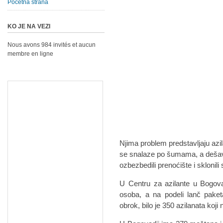
Početna strana
KO JE NA VEZI
Nous avons 984 invités et aucun
membre en ligne
Njima problem predstavljaju azil
se snalaze po šumama, a dešava
ozbezbedili prenoćište i sklonil
U Centru za azilante u Bogova
osoba, a na podeli lanč paket
obrok, bilo je 350 azilanata koj