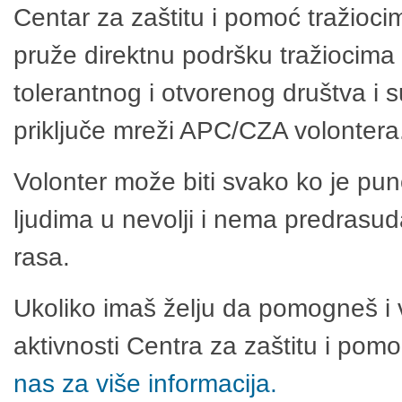
Centar za zaštitu i pomoć tražioci
pruže direktnu podršku tražiocima 
tolerantnog i otvorenog društva i 
priključe mreži APC/CZA volontera
Volonter može biti svako ko je pu
ljudima u nevolji i nema predrasuda
rasa.
Ukoliko imaš želju da pomogneš i 
aktivnosti Centra za zaštitu i po
nas za više informacija.