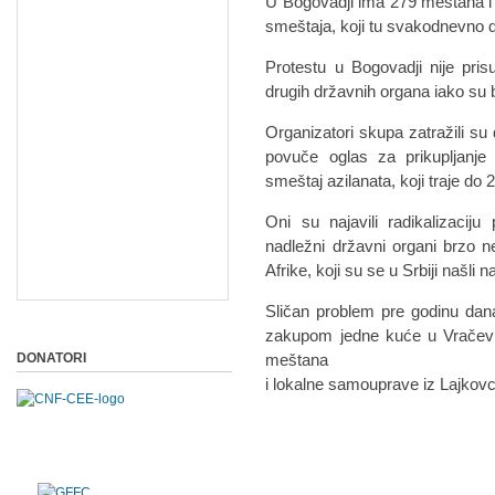
U Bogovadji ima 279 meštana i 
smeštaja, koji tu svakodnevno 
Protestu u Bogovadji nije pris
drugih državnih organa iako su b
Organizatori skupa zatražili su
povuče oglas za prikupljanje
smeštaj azilanata, koji traje d
Oni su najavili radikalizacij
nadležni državni organi brzo n
Afrike, koji su se u Srbiji našl
Sličan problem pre godinu dan
zakupom jedne kuće u Vračević
DONATORI
meštana
i lokalne samouprave iz Lajkov