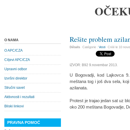
OČEK
Rešite problem azila
O NAMA
Détails
Catégorie :
Vesti
Créé le
10 nov
O APC/CZA
Ciljevi APC/CZA
IZVOR: B92 9.novembar 2013.
Upravni odbor
U Bogovadji, kod Lajkovca 9.
Izvršni direktor
meštana tog i još dva sela, koj
azilanata.
Stručni savet
Aktivnosti i rezultati
Protest je trajao jedan sat uz b
Bliski linkovi
oko 200 meštana Bogovadje, Do
PRAVNA POMOĆ