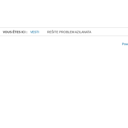
VOUS ÊTES ICI :
VESTI
REŠITE PROBLEM AZILANATA
Powe