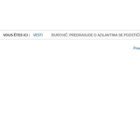
VOUS ÊTES ICI :
VESTI
ĐUROVIĆ: PREDRАSUDE O АZILАNTIMА SE PODSTIČ
Powe