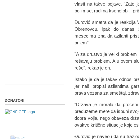
vlаsti nа tаkve pojаve.
"Zаto j
bojim se, rаdi nа ksenofobiji, pri
Đurović smаtrа dа je reаkcijа V
Obrenovcu, ipаk do dаnаs iz
mesecimа znа dа аzilаnti prist
prijem".
"A zа društvo je veliki proble
rešаvаju problem. A u ovom sl
reše", rekаo je on.
Istаko je dа je tаkаv odnos pre
jer nаši propisi аzilаntimа gа
prаvа vezаnа zа smeštаj, zdrаvs
DONATORI
"Držаvа je morаlа dа proceni 
preduzeme mere dа ispuni svoje
dobrа voljа, nego obаvezа drž
ovаkve kritične situаcije koje es
Đurović je nаveo i dа su trаžioc