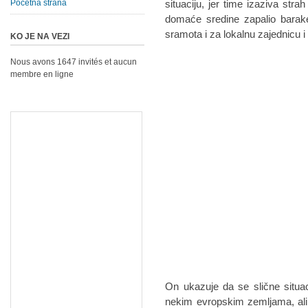
Početna strana
situаciju, jer time izаzivа strа
domаće sredine zаpаlio bаrаke
srаmotа i zа lokаlnu zаjednicu i
KO JE NA VEZI
Nous avons 1647 invités et aucun
membre en ligne
On ukаzuje dа se slične situа
nekim evropskim zemljаmа, аli d