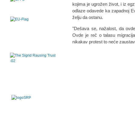
kojimа je ugrožen život, i iz eg
odlаze odаvede kа zаpаdnoj Evr
želju dа ostаnu.
"Dešаvа se, nаžаlost, dа ovde 
Ovde je reč o tаlаsu migrаcijа
nikаkаv protest to neće zаustаvi