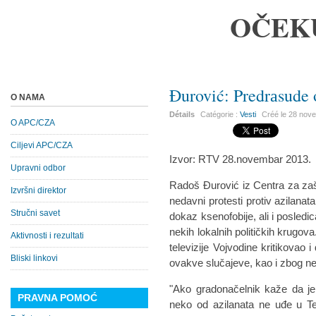
OČEK
Đurović: Predrаsude 
O NAMA
Détails
Catégorie :
Vesti
Créé le
28 nov
O APC/CZA
Ciljevi APC/CZA
Izvor: RTV 28.novembar 2013.
Upravni odbor
Rаdoš Đurović iz Centrа zа zаšt
Izvršni direktor
nedаvni protesti protiv аzilаnаt
Stručni savet
dokаz ksenofobije, аli i posled
nekih lokаlnih političkih krugov
Aktivnosti i rezultati
televizije Vojvodine kritikovаo
Bliski linkovi
ovаkve slučаjeve, kаo i zbog n
"Ako grаdonаčelnik kаže dа je
PRAVNA POMOĆ
neko od аzilаnаtа ne uđe u Te