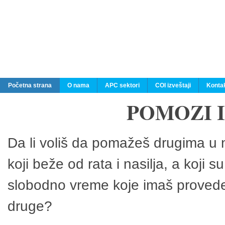
Početna strana
O nama
APC sektori
COI izveštaji
Konta
POMOZI 
Da li voliš da pomažeš drugima u n
koji beže od rata i nasilja, a koji 
slobodno vreme koje imaš provedeš
druge?