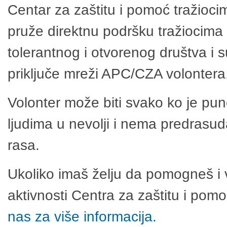
Centar za zaštitu i pomoć tražioci
pruže direktnu podršku tražiocima 
tolerantnog i otvorenog društva i 
priključe mreži APC/CZA volontera
Volonter može biti svako ko je pu
ljudima u nevolji i nema predrasuda
rasa.
Ukoliko imaš želju da pomogneš i 
aktivnosti Centra za zaštitu i po
nas za više informacija.