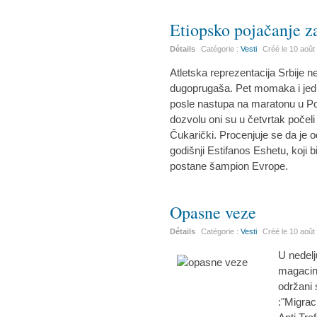
Etiopsko pojačanje z
Détails
Catégorie :
Vesti
Créé le
10 août
Atletska reprezentacija Srbije
dugoprugaša. Pet momaka i jedna 
posle nastupa na maratonu u Pod
dozvolu oni su u četvrtak počeli
Čukarički. Procenjuje se da je od
godišnji Estifanos Eshetu, koji
postane šampion Evrope.
Opasne veze
Détails
Catégorie :
Vesti
Créé le
10 août
U nedelj
magacinu
održani 
:"Migraci