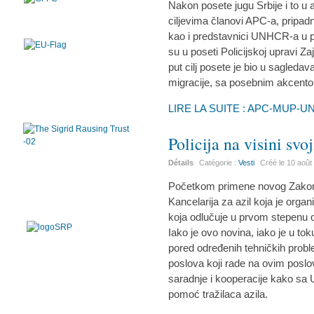
Nakon posete jugu Srbije i to u 
ciljevima članovi APC-a, pripad
kao i predstavnici UNHCR-a u p
su u poseti Policijskoj upravi Z
put cilj posete je bio u sagleda
migracije, sa posebnim akcentom
LIRE LA SUITE : APC-MUP-
Policija na visini svo
Détails
Catégorie :
Vesti
Créé le
10 août
Početkom primene novog Zakona 
Kancelarija za azil koja je orga
koja odlučuje u prvom stepenu o 
Iako je ovo novina, iako je u tok
pored određenih tehničkih probl
poslova koji rade na ovim poslo
saradnje i kooperacije kako sa
pomoć tražilaca azila.