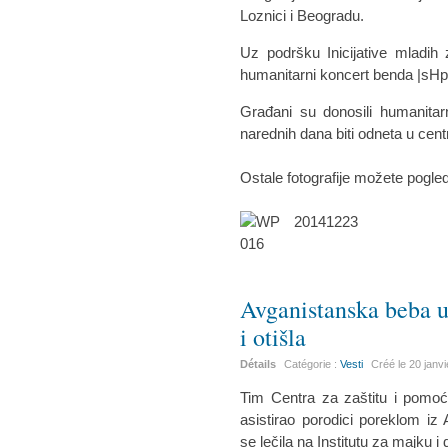
Loznici i Beogradu.
Uz podršku Inicijative mladih
humanitarni koncert benda |sHp
Građani su donosili humanita
narednih dana biti odneta u centr
Ostale fotografije možete pogle
Avganistanska beba 
i otišla
Détails
Catégorie :
Vesti
Créé le
20 janv
Tim Centra za zaštitu i pomoć
asistirao porodici poreklom iz
se lečila na Institutu za majku i 