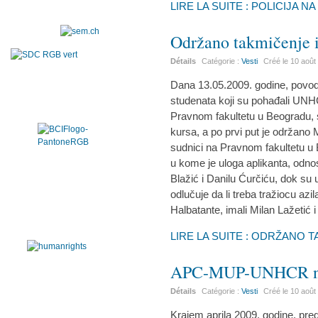
LIRE LA SUITE : POLICIJA N
Održano takmičenje i
Détails
Catégorie :
Vesti
Créé le
10 août
Dana 13.05.2009. godine, povod
studenata koji su pohađali UNH
Pravnom fakultetu u Beogradu, 
kursa, a po prvi put je održano M
sudnici na Pravnom fakultetu u B
u kome je uloga aplikanta, odnos
Blažić i Danilu Ćurčiću, dok su
odlučuje da li treba tražiocu azi
Halbatante, imali Milan Lažetić 
LIRE LA SUITE : ODRŽANO 
APC-MUP-UNHCR na 
Détails
Catégorie :
Vesti
Créé le
10 août
Krajem aprila 2009. godine, pred