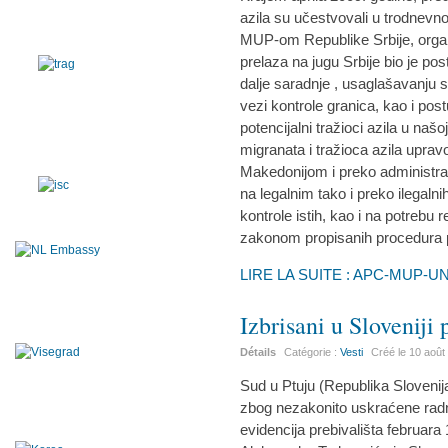
azila su učestvovali u trodnevno
MUP-om Republike Srbije, orga
prelaza na jugu Srbije bio je po
dalje saradnje , usaglašavanju s
vezi kontrole granica, kao i post
potencijalni tražioci azila u našo
migranata i tražioca azila uprav
Makedonijom i preko administra
na legalnim tako i preko ilegaln
kontrole istih, kao i na potrebu
zakonom propisanih procedura 
LIRE LA SUITE : APC-MUP-
Izbrisani u Sloveniji 
Détails
Catégorie :
Vesti
Créé le
10 août
Sud u Ptuju (Republika Slovenij
zbog nezakonito uskraćene radn
evidencija prebivališta februara