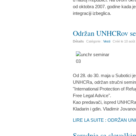
od oktobra 2007. godine kada j
integraciji izbeglica.
Održan UNHCRov sem
Détails
Catégorie :
Vesti
Créé le
10 août
Od 28. do 30. maja u Subotici je 
UNHCRa, održan stručni semin
"International Protection of Re
Free Legal Advice".
Kao predavači, ispred UNHCRa, g
Kladarin i gdin. Vladimir Jovano
LIRE LA SUITE : ODRŽAN U
Saradnja sa slovačk