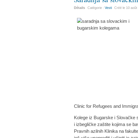
Détails
Catégorie :
Vesti
Créé le
10 août
Clinic for Refugees and Immigran
Kolege iz Bugarske i Slovačke s
i izbegličke zaštite kojima se ba
Pravnih azilnih Klinika na faku
još više unaprediti i učiniti je z