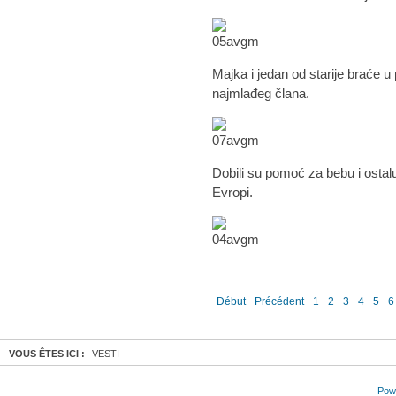
Majka i jedan od starije braće 
najmlađeg člana.
Dobili su pomoć za bebu i ostalu
Evropi.
Début
Précédent
1
2
3
4
5
6
VOUS ÊTES ICI :
VESTI
Powe