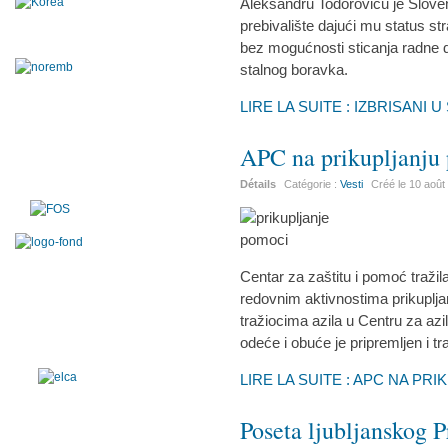
Aleksandru Todoroviću je Sloveni
prebivalište dajući mu status s
bez mogućnosti sticanja radne d
stalnog boravka.
LIRE LA SUITE : IZBRISANI
APC na prikupljanju 
Détails
Catégorie :
Vesti
Créé le
10 août
Centar za zaštitu i pomoć traži
redovnim aktivnostima prikupl
tražiocima azila u Centru za azil
odeće i obuće je pripremljen i t
LIRE LA SUITE : APC NA PR
Poseta ljubljanskog 