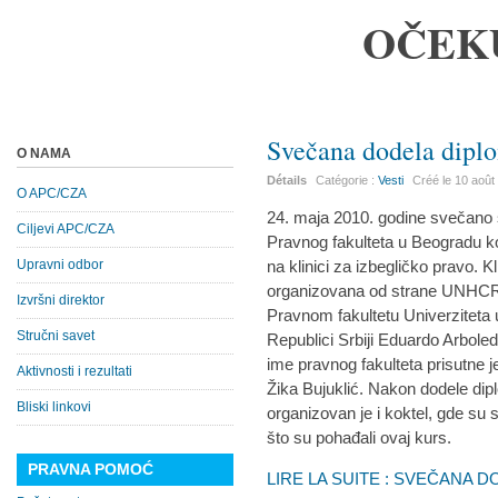
OČEK
Svečana dodela dipl
O NAMA
Détails
Catégorie :
Vesti
Créé le
10 août
O APC/CZA
24. maja 2010. godine svečano 
Ciljevi APC/CZA
Pravnog fakulteta u Beogradu ko
Upravni odbor
na klinici za izbegličko pravo. K
organizovana od strane UNHCR-
Izvršni direktor
Pravnom fakultetu Univerzitet
Stručni savet
Republici Srbiji Eduardo Arbole
ime pravnog fakulteta prisutne 
Aktivnosti i rezultati
Žika Bujuklić. Nakon dodele dip
Bliski linkovi
organizovan je i koktel, gde su s
što su pohađali ovaj kurs.
PRAVNA POMOĆ
LIRE LA SUITE : SVEČANA 