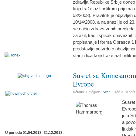
zdravlja Republike Srbije doneo
koja traže azil prilikom prijema u
93/2008). Pravilnik je objavljen
10/14/2008, a na snazi je od 23
se način zdravstvenih pregleda l
za azil, kao i spisak obaveznih 
propisana je i forma Obrasca 1 ko
predstavlja potvrdu o obavlje
stanju lica koje traže azil prilik
Susret sa Komesarom 
Evrope
Détails
Catégorie :
Vesti
Créé le
10 août
Susret
Evrop
je u S
a povod
ljudski
U periodu 01.04.2013- 31.12.2013.
Predsta