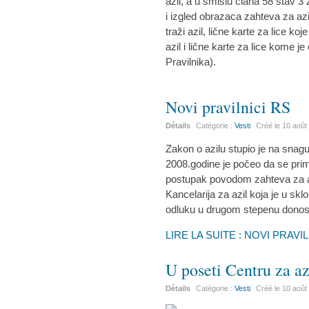
azil, a u smislu člana 58 stav 
i izgled obrazaca zahteva za azi
traži azil, lične karte za lice koj
azil i lične karte za lice kome 
Pravilnika).
Novi pravilnici RS
Détails
Catégorie :
Vesti
Créé le
10 août
Zakon o azilu stupio je na snagu
2008.godine je počeo da se pri
postupak povodom zahteva za az
Kancelarija za azil koja je u sk
odluku u drugom stepenu donosi 
LIRE LA SUITE : NOVI PRAVI
U poseti Centru za az
Détails
Catégorie :
Vesti
Créé le
10 août