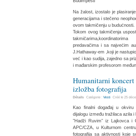
Na žalost, izostalo je plasiranje
generacijama i stečeno neopho
ovom takmičenju u budućnosti.
Tokom ovog takmičenja uspostavl
takmičarima,koordinatori
predavačima i sa najvećim aut
J.Hathaway-em ,koji je nastup
već i kao sudija, zajedno sa pr
i mađarskim profesorom među
Humanitarni koncert
izložba fotografija
Détails
Catégorie :
Vesti
Créé le
25 déc
Kao finalni događaj u okviru
dijalogu između tražilaca azila i 
"Hadži Ruvim" iz Lajkovca i C
APC/CZA, u Kulturnom centru
fotografija sa aktivnosti koje 