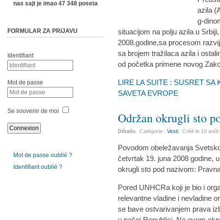
nas sajt je imao 47 348 poseta
azila 
g-dino
FORMULAR ZA PRIJAVU
situacijom na polju azila u Srbij
2008.godine,sa procesom razvijanj
sa brojem tražilaca azila i osta
Identifiant
od početka primene novog Zakon
LIRE LA SUITE : SUSRET S
Mot de passe
SAVETA EVROPE
Se souvenir de moi
Održan okrugli sto 
Détails
Catégorie :
Vesti
Créé le
10 août
Povodom obeležavanja Svetskog 
Mot de passe oublié ?
četvrtak 19. juna 2008 godine, 
Identifiant oublié ?
okrugli sto pod nazivom: Pravna 
Pored UNHCRa koji je bio i org
relevantne vladine i nevladine 
se bave ostvarivanjem prava izbeg
u našoj Republici. Na ovom okr