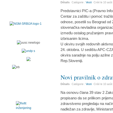
Détails
Catégorie :
Vesti
Créé le
10 août
Predstavnici PIC-a (Pravno Info
Centar za zaštitu i pomoć traži
odnose, posetili su Beograd od 
slovenačka nevladina organizaci
između ostalog pružanjem pravn
izbrisanim licima.
U okviru svojih redovnih aktivn
24. oktobra. U sedištu APC-CZA-
okvira saradnje na polju azilne zaš
Rep.Sloveniji.
Novi pravilnik o zdr
Détails
Catégorie :
Vesti
Créé le
10 août
Na osnovu člana 39 stav 2 Zakon
propisano da se prilikom prijema 
zdravstveno pregledaju na način
nadležan za zdravlje, Ministarst