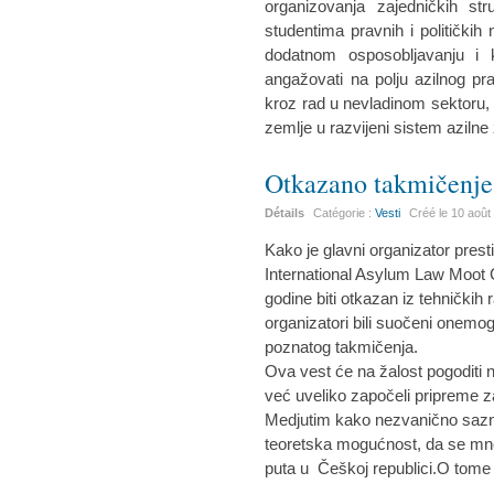
organizovanja zajedničkih s
studentima pravnih i politički
dodatnom osposobljavanju i kv
angažovati na polju azilnog p
kroz rad u nevladinom sektoru, 
zemlje u razvijeni sistem azilne
Otkazano takmičenje 
Détails
Catégorie :
Vesti
Créé le
10 août
Kako je glavni organizator prest
International Asylum Law Moot
godine biti otkazan iz tehničkih
organizatori bili suočeni onemog
poznatog takmičenja.
Ova vest će na žalost pogoditi 
već uveliko započeli pripreme 
Medjutim kako nezvanično sazn
teoretska mogućnost, da se mno
puta u Češkoj republici.O tome