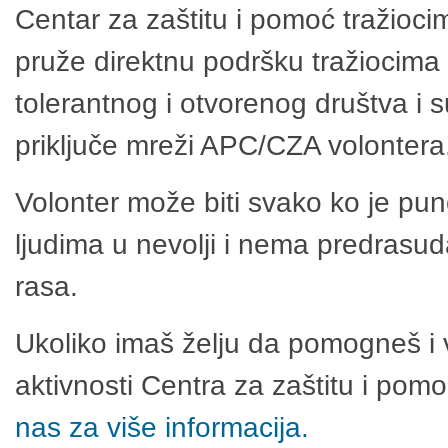
Centar za zaštitu i pomoć tražioci
pruže direktnu podršku tražiocima 
tolerantnog i otvorenog društva i 
priključe mreži APC/CZA volontera
Volonter može biti svako ko je pu
ljudima u nevolji i nema predrasuda
rasa.
Ukoliko imaš želju da pomogneš i 
aktivnosti Centra za zaštitu i po
nas za više informacija.