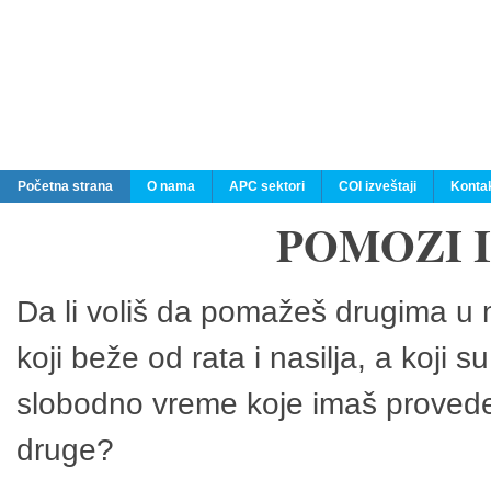
Početna strana
O nama
APC sektori
COI izveštaji
Konta
POMOZI 
Da li voliš da pomažeš drugima u n
koji beže od rata i nasilja, a koji 
slobodno vreme koje imaš provedeš
druge?