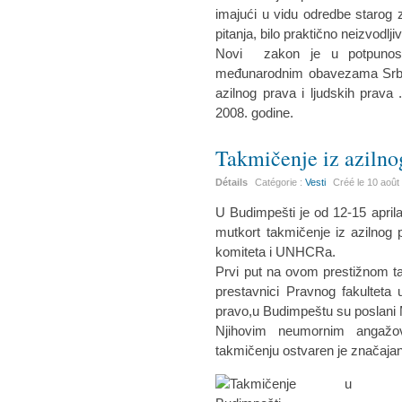
imajući u vidu odredbe starog 
pitanja, bilo praktično neizvodlji
Novi zakon je u potpunost
međunarodnim obavezama Srbije
azilnog prava i ljudskih prava
2008. godine.
Takmičenje iz azilno
Détails
Catégorie :
Vesti
Créé le
10 août
U Budimpešti je od 12-15 apri
mutkort takmičenje iz azilnog 
komiteta i UNHCRa.
Prvi put na ovom prestižnom tak
prestavnici Pravnog fakulteta
pravo,u Budimpeštu su poslani 
Njihovim neumornim angaž
takmičenju ostvaren je značajan