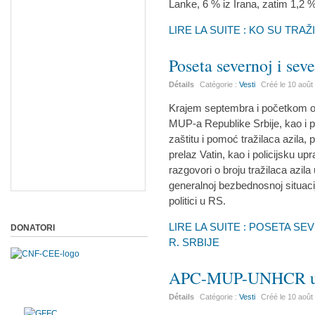
Lanke, 6 % iz Irana, zatim 1,2 % 
LIRE LA SUITE : KO SU TRAŽ
Poseta severnoj i sev
Détails
Catégorie :
Vesti
Créé le
10 août
Krajem septembra i početkom o
MUP-a Republike Srbije, kao i p
zaštitu i pomoć tražilaca azila, 
prelaz Vatin, kao i policijsku up
razgovori o broju tražilaca azil
generalnoj bezbednosnoj situaci
politici u RS.
LIRE LA SUITE : POSETA S
DONATORI
R. SRBIJE
APC-MUP-UNHCR u po
Détails
Catégorie :
Vesti
Créé le
10 août