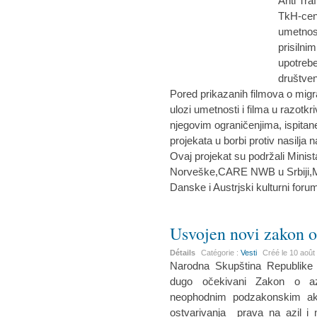
Anti Tra
TkH-cent
umetnos
prisilni
upotrebe
društve
Pored prikazanih filmova o migra
ulozi umetnosti i filma u razotkr
njegovim ograničenjima, ispitan
projekata u borbi protiv nasilja
Ovaj projekat su podržali Minist
Norveške,CARE NWB u Srbiji,Min
Danske i Austrjski kulturni foru
Usvojen novi zakon o
Détails
Catégorie :
Vesti
Créé le
10 août
Narodna Skupština Republike S
dugo očekivani Zakon o az
neophodnim podzakonskim a
ostvarivanja prava na azil i n