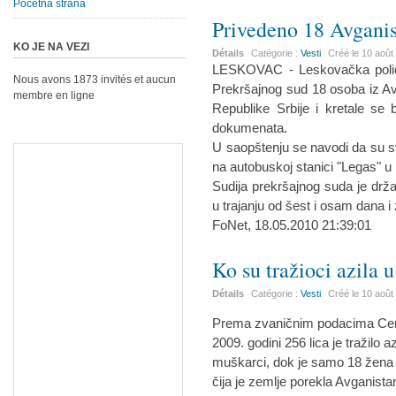
Početna strana
Privedeno 18 Avgani
KO JE NA VEZI
Détails
Catégorie :
Vesti
Créé le
10 août
LESKOVAC - Leskovačka policija
Nous avons 1873 invités et aucun
Prekršajnog sud 18 osoba iz Avg
membre en ligne
Republike Srbije i kretale se b
dokumenata.
U saopštenju se navodi da su sv
na autobuskoj stanici "Legas" 
Sudija prekršajnog suda je drž
u trajanju od šest i osam dana i z
FoNet, 18.05.2010 21:39:01
Ko su tražioci azila u
Détails
Catégorie :
Vesti
Créé le
10 août
Prema zvaničnim podacima Centr
2009. godini 256 lica je tražilo az
muškarci, dok je samo 18 žena tr
čija je zemlje porekla Avganistan