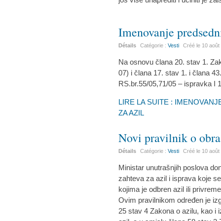
Imenovanje predsedni
Détails
Catégorie :
Vesti
Créé le
10 août
Na osnovu člana 20. stav 1. Zak
07) i člana 17. stav 1. i člana 4
RS.br.55/05,71/05 – ispravka I 
LIRE LA SUITE : IMENOVAN
ZA AZIL
Novi pravilnik o obra
Détails
Catégorie :
Vesti
Créé le
10 août
Ministar unutrašnjih poslova don
zahteva za azil i isprava koje se
kojima je odbren azil ili privrem
Ovim pravilnikom određen je izg
25 stav 4 Zakona o azilu, kao i i