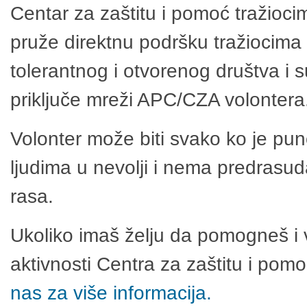
Centar za zaštitu i pomoć tražioci
pruže direktnu podršku tražiocima 
tolerantnog i otvorenog društva i 
priključe mreži APC/CZA volontera
Volonter može biti svako ko je pu
ljudima u nevolji i nema predrasuda
rasa.
Ukoliko imaš želju da pomogneš i 
aktivnosti Centra za zaštitu i po
nas za više informacija.