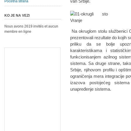
van Srbije.
Početna strana
KO JE NA VEZI
Nous avons 2619 invités et aucun
Na okruglom stolu službenici C
membre en ligne
prezentovali rezultate do kojih s
priliku da se bolje upoz
karakteristikama i statistič
funkcionisanjem azilnog sist
sistema. Sa druge strane, tako
Srbije, njihovom profilu i opš
ograničenja mera integracije p
izazova postojećeg sistema
unapređenje sistema.