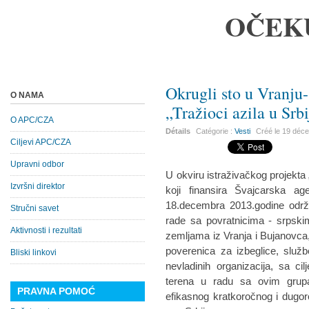
OČEK
Okrugli sto u Vranju-
O NAMA
„Tražioci azila u Srbij
O APC/CZA
Détails
Catégorie :
Vesti
Créé le
19 déc
Ciljevi APC/CZA
Upravni odbor
U okviru istraživačkog projekta „T
Izvršni direktor
koji finansira Švajcarska ag
18.decembra 2013.godine održa
Stručni savet
rade sa povratnicima - srpskim
Aktivnosti i rezultati
zemljama iz Vranja i Bujanovca,
poverenica za izbeglice, služb
Bliski linkovi
nevladinih organizacija, sa c
terena u radu sa ovim grupa
PRAVNA POMOĆ
efikasnog kratkoročnog i dugor