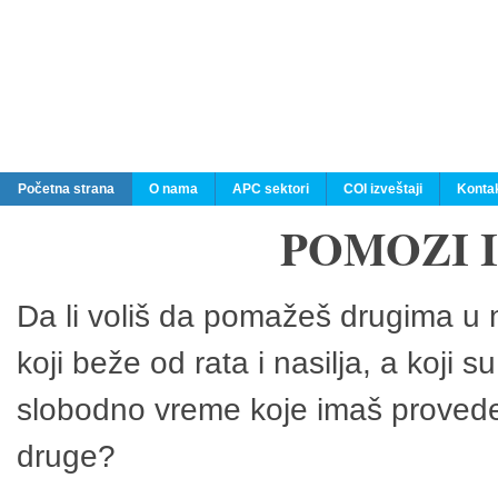
Početna strana
O nama
APC sektori
COI izveštaji
Konta
POMOZI 
Da li voliš da pomažeš drugima u n
koji beže od rata i nasilja, a koji 
slobodno vreme koje imaš provedeš
druge?