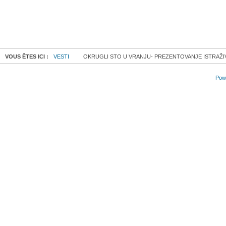
VOUS ÊTES ICI :
VESTI
OKRUGLI STO U VRANJU- PREZENTOVANJE ISTRAŽIVANJ
Powe