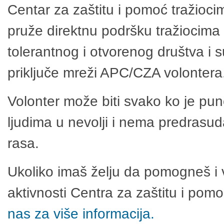
Centar za zaštitu i pomoć tražioci
pruže direktnu podršku tražiocima 
tolerantnog i otvorenog društva i 
priključe mreži APC/CZA volontera
Volonter može biti svako ko je pu
ljudima u nevolji i nema predrasuda
rasa.
Ukoliko imaš želju da pomogneš i 
aktivnosti Centra za zaštitu i po
nas za više informacija.