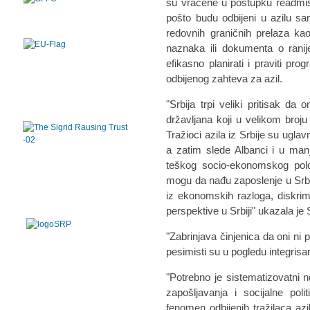
su vraćene u postupku readmisi
pošto budu odbijeni u azilu s
redovnih graničnih prelaza kao
naznaka ili dokumenta o rani
efikasno planirati i praviti p
odbijenog zahteva za azil.
"Srbija trpi veliki pritisak da
državljana koji u velikom broju
Tražioci azila iz Srbije su ugla
a zatim slede Albanci i u man
teškog socio-ekonomskog polo
mogu da nađu zaposlenje u Srbiji
iz ekonomskih razloga, diskri
perspektive u Srbiji" ukazala je
"Zabrinjava činjenica da oni ni
pesimisti su u pogledu integrisan
"Potrebno je sistematizovatni 
zapošljavanja i socijalne poli
fenomen odbijenih tražilaca azi