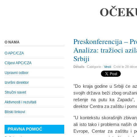
OČEK
Preskonferencija – Pr
O NAMA
Analiza: tražioci azila
O APC/CZA
Srbiji
Ciljevi APC/CZA
Détails
Catégorie :
Vesti
Créé le
28 déc
Upravni odbor
Izvršni direktor
"Do kraja godine u Srbiji će azi
Stručni savet
svojih država beži zbog oružan
rešenje na putu ka Zapadu", 
Aktivnosti i rezultati
direktor Centra za zaštitu i po
Bliski linkovi
"U kontekstu skorašnjih zbivanj
ali isto tako i problema naših 
PRAVNA POMOĆ
Evrope, Centar za zaštitu i p