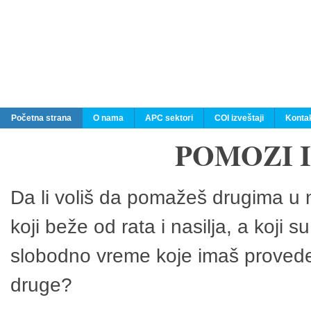
Početna strana
O nama
APC sektori
COI izveštaji
Konta
POMOZI 
Da li voliš da pomažeš drugima u n
koji beže od rata i nasilja, a koji 
slobodno vreme koje imaš provedeš
druge?