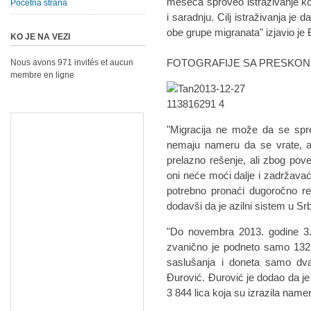
meseca sproveo istraživanje ko
Početna strana
i saradnju. Cilj istraživanja je d
obe grupe migranata" izjavio je 
KO JE NA VEZI
FOTOGRAFIJE SA PRESKON
Nous avons 971 invités et aucun
membre en ligne
"Migracija ne može da se spreč
nemaju nameru da se vrate, a 
prelazno rešenje, ali zbog po
oni neće moći dalje i zadržava
potrebno pronaći dugoročno re
dodavši da je azilni sistem u Srb
"Do novembra 2013. godine 3.84
zvanično je podneto samo 132 
saslušanja i doneta samo dva 
Đurović. Đurović je dodao da je 
3 844 lica koja su izrazila nam