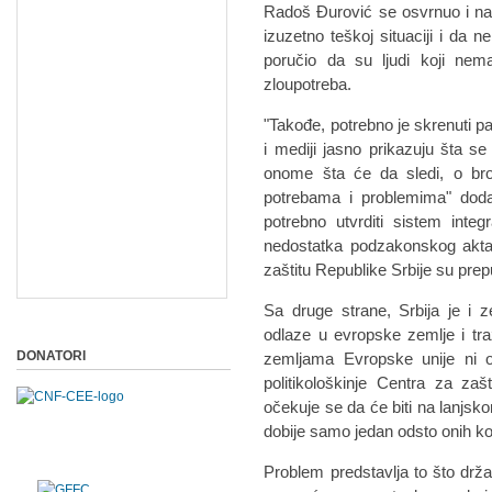
Radoš Đurović se osvrnuo i na az
izuzetno teškoj situaciji i da n
poručio da su ljudi koji nem
zloupotreba.
"Takođe, potrebno je skrenuti pa
i mediji jasno prikazuju šta s
onome šta će da sledi, o broj
potrebama i problemima" dod
potrebno utvrditi sistem integr
nedostatka podzakonskog akta ko
zaštitu Republike Srbije su prep
Sa druge strane, Srbija je i z
odlaze u evropske zemlje i traž
DONATORI
zemljama Evropske unije ni 
politikološkinje Centra za za
očekuje se da će biti na lanjsk
dobije samo jedan odsto onih ko
Problem predstavlja to što dr