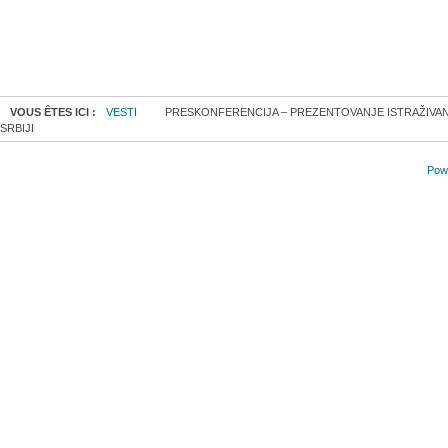
VOUS ÊTES ICI :
VESTI
PRESKONFERENCIJA – PREZENTOVANJE ISTRAŽIVANJA -
SRBIJI
Powe