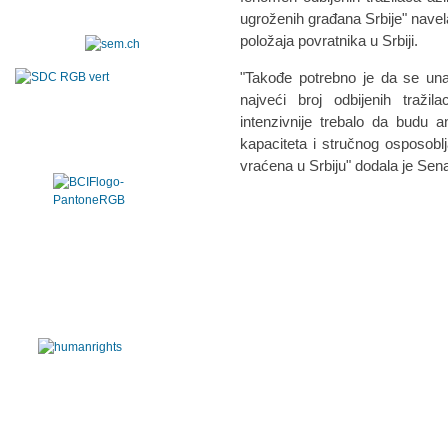
ugroženih građana Srbije" nave
položaja povratnika u Srbiji.
"Takođe potrebno je da se una
najveći broj odbijenih tražil
intenzivnije trebalo da budu 
kapaciteta i stručnog osposoblja
vraćena u Srbiju" dodala je Sen