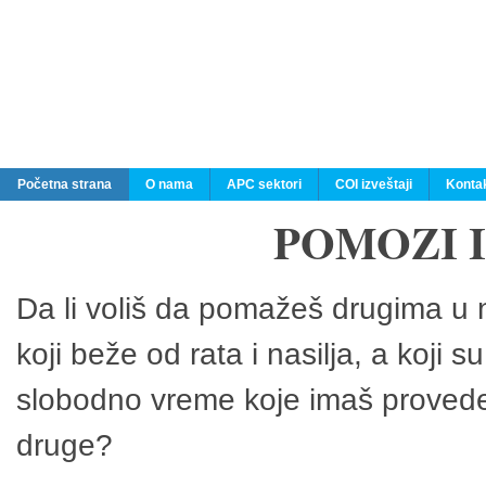
Početna strana
O nama
APC sektori
COI izveštaji
Konta
POMOZI 
Da li voliš da pomažeš drugima u n
koji beže od rata i nasilja, a koji 
slobodno vreme koje imaš provedeš
druge?