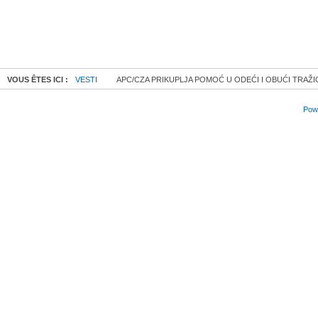
VOUS ÊTES ICI :
VESTI
APC/CZA PRIKUPLJA POMOĆ U ODEĆI I OBUĆI TRAŽI
Powe