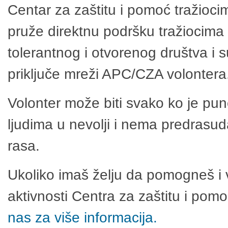
Centar za zaštitu i pomoć tražioci
pruže direktnu podršku tražiocima 
tolerantnog i otvorenog društva i 
priključe mreži APC/CZA volontera
Volonter može biti svako ko je pu
ljudima u nevolji i nema predrasuda
rasa.
Ukoliko imaš želju da pomogneš i 
aktivnosti Centra za zaštitu i po
nas za više informacija.