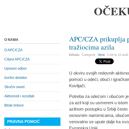
OČEK
APC/CZA prikuplja p
O NAMA
tražiocima azila
O APC/CZA
Détails
Catégorie :
Vesti
Créé le
10 août
Ciljevi APC/CZA
Upravni odbor
U okviru svojih redovnih aktivn
Izvršni direktor
pomoći u odeći, obući i igračkam
Koviljači.
Stručni savet
Potreba za odećom i obućom je
Aktivnosti i rezultati
za azil koji su usmereni u istom
Bliski linkovi
azilnom postupku u Srbiji često
osnovnim namirnicama, obućom i
PRAVNA POMOĆ
verovatno se upute dalje ka svo
Evropskoj Uniji.