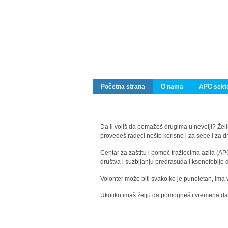
Početna strana
O nama
APC sekto
Da li voliš da pomažeš drugima u nevolji? Želiš
provedeš radeći nešto korisno i za sebe i za 
Centar za zaštitu i pomoć tražiocima azila (AP
društva i suzbijanju predrasuda i ksenofobije 
Volonter može biti svako ko je punoletan, ima 
Ukoliko imaš želju da pomogneš i vremena da s