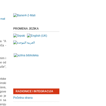
PROMENA JEZIKA
na "A
iča -
nim i
še od
uše",
etske
inski
šava,
RADIONICE I INTEGRACIJA
egove
ao je
Početna strana
ni sa
ervju