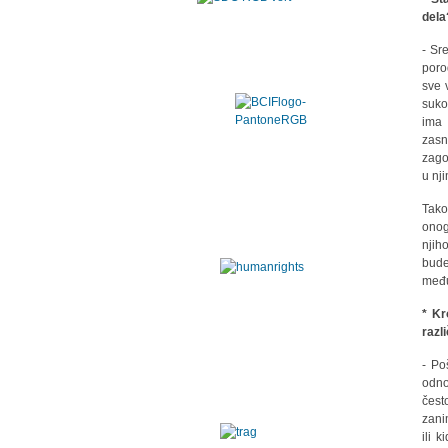
dela
- Sr
poro
sve 
suko
ima 
zasn
zago
u nj
Tako
onog
njih
bude
među
* Kr
razli
- Po
odno
čest
zani
ili 