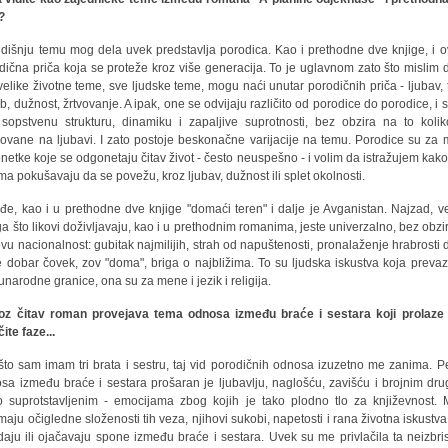
?
edišnju temu mog dela uvek predstavlja porodica. Kao i prethodne dve knjige, i o
dična priča koja se proteže kroz više generacija. To je uglavnom zato što mislim 
velike životne teme, sve ljudske teme, mogu naći unutar porodičnih priča - ljubav, 
b, dužnost, žrtvovanje. A ipak, one se odvijaju različito od porodice do porodice, i 
sopstvenu strukturu, dinamiku i zapaljive suprotnosti, bez obzira na to koli
ovane na ljubavi. I zato postoje beskonačne varijacije na temu. Porodice su za
netke koje se odgonetaju čitav život - često neuspešno - i volim da istražujem kako 
ima pokušavaju da se povežu, kroz ljubav, dužnost ili splet okolnosti.
đe, kao i u prethodne dve knjige "domaći teren" i dalje je Avganistan. Najzad, v
a što likovi doživljavaju, kao i u prethodnim romanima, jeste univerzalno, bez obzi
ovu nacionalnost: gubitak najmilijih, strah od napuštenosti, pronalaženje hrabrosti 
 dobar čovek, zov "doma", briga o najbližima. To su ljudska iskustva koja prevaz
narodne granice, ona su za mene i jezik i religija.
oz čitav roman provejava tema odnosa između braće i sestara koji prolaze
čite faze...
što sam imam tri brata i sestru, taj vid porodičnih odnosa izuzetno me zanima. P
sa između braće i sestara prošaran je ljubavlju, naglošću, zavišću i brojnim dru
o suprotstavljenim - emocijama zbog kojih je tako plodno tlo za književnost.
maju očigledne složenosti tih veza, njihovi sukobi, napetosti i rana životna iskustva
kidaju ili ojačavaju spone između braće i sestara. Uvek su me privlačila ta neizbris