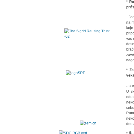
* Ro
prič
- Je
na m
koje
prip
vas 
dese
brać
zavr
nego
* Za
vek
- U 
U šk
odra
neko
sebe
Rumi
neko
deo 
* Št