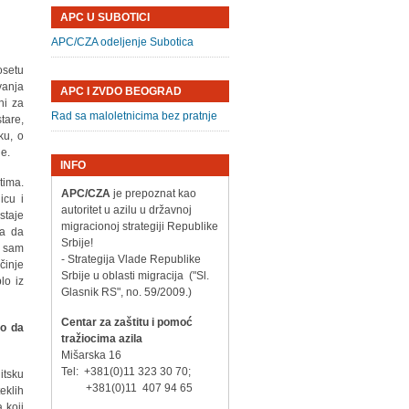
APC U SUBOTICI
APC/CZA odeljenje Subotica
osetu
vanja
APC I ZVDO BEOGRAD
ni za
Rad sa maloletnicima bez pratnje
tare,
ku, o
je.
INFO
tima.
APC/CZA
je prepoznat kao
icu i
autoritet u azilu u državnoj
staje
migracionoj strategiji Republike
na da
Srbije!
o sam
- Strategija Vlade Republike
činje
Srbije u oblasti migracija ("Sl.
lo iz
Glasnik RS", no. 59/2009.)
Centar za zaštitu i pomoć
lo da
tražiocima azila
Mišarska 16
Tel: +381(0)11 323 30 70;
itsku
+381(0)11 407 94 65
eklih
 koji