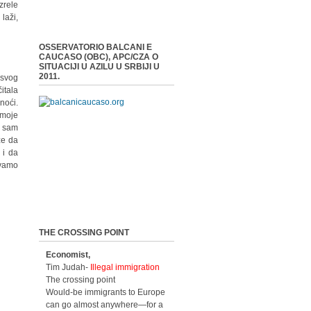
zrele
laži,
OSSERVATORIO BALCANI E
CAUCASO (OBC), APC/CZA O
SITUACIJI U AZILU U SRBIJI U
2011.
 svog
itala
noći.
 moje
o sam
že da
 i da
ivamo
THE CROSSING POINT
Economist,
Tim Judah-
Illegal immigration
The crossing point
Would-be immigrants to Europe
can go almost anywhere—for a