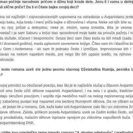
man počinje narodnom pričom o džinu koji krade dete. Jesu li i vama u detin
ali slične priče? Da li vi čitate bajke svojoj deci?
dna od najživljih i najnezaboravnijih uspomena na odrastanje u Avganistanu jest
oju baku, koja bratu i meni priča bajke o džinovima i vilama. Neke od njih bile su 
 su njoj pričali u detinjstvu; neke je, mislim, sama izmislila. Bila je veoma
ovedač i ja sam Saburu u knjizi dao sposobnost moje bake da privuče pažnju i n
da slušate, očarani i bespomoćni. Svojoj deci sam čitao kada su bili mlađi (sada 
t i dvanaest godina), mada uglavnom savremene knjige. Čitao sam im i klasične ba
u Grim i Andersena - ali sam ih jednako često i izmišljao. Improvizovao bih i
šavao na nekom napetom mestu, pre nego što bih ugasio svetlo, na njihovo 
dovanje.
 moto romana uzeli ste jednu pesmu slavnog Dželaludina Rumija, pesnika i
a?
mojoj porodici su obožavali poeziju, kao što je to najčešće slučaj u čitavom Avganis
oli smo često učili stihove napamet. Avganistanci, i na selu i u gradu, tradicio
staju okruženi poezijom, i uopšte nije neobično naići na nekog nepismenog selj
j zabačenoj pustari koji napamet zna bezbroj Rumijevih stihova. Da ne citiram 
, ali jedan lik u romanu, Grk, kaže kako voli Avganistance zato što i po zidovima žvr
jeve stihove. Zaista, prilikom poseta Avganistanu uvek se čudim koliko često, u
g prostakluka, nalazim stihove ispisane sprejom po zidovima napuštenih kuća. 
avganistanskog DNK.
a vidite kao zajedničke teme između romana "A planine odjeknuše" i prethodn