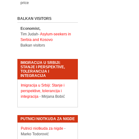
price
BALKAN VISITORS
Economist,
Tim Judah-
Asylum-seekers in
Serbia and Kosovo
Balkan visitors
IMIGRACIJA U SRBIJI:
STANJE I PERSPEKTIVE,
TOLERANCIJA I
INTEGRACIJA
Imigracija u Srbiji: Stanje i
perspektive, tolerancija i
integracija
- Mirjana Bobić
PUTNICI NIOTKUDA ZA NIGDE
Putnici niotkuda za nigde
-
Marko Todorović