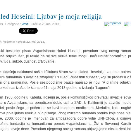
led Hoseini: Ljubav je moja religija
ils
Catégorie :
Vesti
Créé le
23 mai 2013
: Večernje novosti 22. maj 2013.
ski bestseler pisac, Avganistanac Haled Hoseini, povodom svog novog roma
ine odjeknuše", je rekao da se sve velike teme mogu naći unutar porodičnih pr
av, tuga, sukob, dužnost, žrtvovanje.
akidašnju naklonost naših i čitalaca širom sveta Haled Hoseini je zadobio potres
jivim romanima "Lovac na zmajeve" i "Hiljadu čudesnih sunaca", koji su prodati u vi
iliona primeraka. Posle šestogodišnje pauze napisao je novi "A planine odjekn
 je kod nas izašao iz štampe 21.maja 2013.godine, u izdanju "Lagune".
n 1965. godine u Kabulu, Hoseini je, posle komunističkog prevrata i invazije sovj
ke u Avganistanu, sa porodicom dobio azil u SAD. U Kaliforniji je završio medic
ltet, posle čega je počeo da se bavi internom medicinom. Međutim, kako nagla
ova prva ljubav uvek je bilo pisanje. Zbog izuzetno humanih poruka koje nose nj
ge, 2006. godine je imenovan za ambasadora dobre volje UNHCR-a, a osnov
ofitnu fondaciju za humanitarnu pomoć Avganistancima. Živi u Severnoj Karoli
ugom i dvoje dece. Povodom njegovog novog romana objavljujemo ekskluzivni int