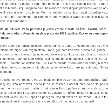
 nimalo nalik na mene ili ljude koje poznajem. Ima nekih sjajnih pisaca - pada 
t Alis Manro - koji umeju da nađu beskonačan izvor dirljivih pripovesti koje se odvi
e ili više, u istom okruženju. Meni je trebalo, da se tako izrazim, svežeg vaz
o sam, bar privremeno, da izađem iz pripovedačkog sveta koji počinje u Kabu
šava se u Kandaharu.
da ste bili dete, vaša porodica je jedno vreme morala da živi u Parizu, pošto 
i da se vratite u Avganistan zbog prevrata 1978. godine. Kakve su vam usp
o doba?
ve dve godine u Parizu, od jeseni 1976.godine do aprila 1978.godine, bile su divne
 nisam bio nigde van Avganistana i Irana, gde sam kao dete proveo dve godine. 
e oborio s nogu čim sam ga ugledao; bio je to praznik za uši, za oči, a po mnogo
a mene bio kao da sam skočio stotinu godina u budućnost. Činilo mi se d
račio u naučno-fantastični film. Pre Pariza nikada nisam video neboder, nisam 
u, nisam se vozio metroom niti gledao automobile kako jure po auto-putu. To su
ne godine...
 poslednje dve godine u Parizu, međutim, bile su za nas doba preobražaja. Naš 
onaj koji smo poznavali, počeo je da se rastače, i osećali smo da se tlo pod 
ma menja na suštinski način. U naš stan u Parizu počele su redovno da stižu ve
cima, prijateljima i poznanicima koji su zatvarani, mučeni, ubijani ili nestali. Tele
as zvali rođaci koji su uspeli da pobegnu i koji su tražili azil na zapadu. Bilo je to
ke nestabilnosti i napetosti, i završilo se odlukom mog oca da tražimo azil.