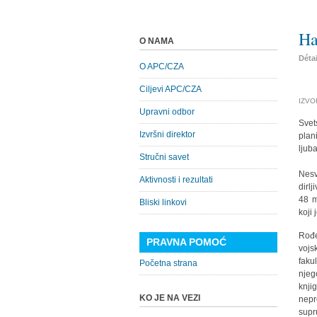
Ha
O NAMA
Déta
O APC/CZA
Ciljevi APC/CZA
IZVOR
Upravni odbor
Svet
Izvršni direktor
plan
ljub
Stručni savet
Nesv
Aktivnosti i rezultati
dirl
48 m
Bliski linkovi
koji
Rođe
PRAVNA POMOĆ
vojs
faku
Početna strana
njeg
knji
KO JE NA VEZI
nepr
supr