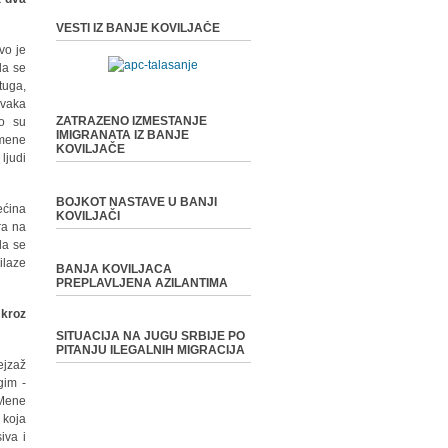
VESTI IZ BANJE KOVILJAČE
vo je
da se
tuga,
svaka
ZATRAZENO IZMESTANJE
ko su
IMIGRANATA IZ BANJE
 mene
KOVILJAČE
ljudi
BOJKOT NASTAVE U BANJI
ećina
KOVILJAČI
ra na
da se
ilaze
BANJA KOVILJACA
PREPLAVLJENA AZILANTIMA
 kroz
SITUACIJA NA JUGU SRBIJE PO
PITANJU ILEGALNIH MIGRACIJA
ejzaž
gim -
 Mene
 koja
iva i