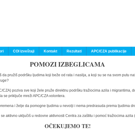
ri
COI izveštaji
Kontakt
Rezultati
APC/CZA publikacije
POMOZI IZBEGLICAMA
 da pružiš podršku ljudima koji beže od rata i nasilja, a koji su se na svom putu na
druge?
C/CZA) poziva sve koji žele pruže direktnu podršku tražiocima azila i migrantima, d
da se priključe mreži APC/CZA volontera.
vremena i želje da pomogne ljudima u nevolji i nema predrasuda prema ljudima drugi
e aktivno uključiš u redovne aktivnosti Centra za zaštitu i pomoć tražiocima azil
OČEKUJEMO TE!