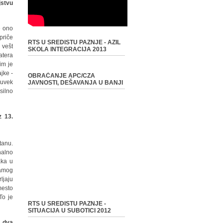
jstvu
e ono
priče
RTS U SREDISTU PAZNJE - AZIL
 vešt
SKOLA INTEGRACIJA 2013
atera
im je
jke -
OBRAĆANJE APC/CZA
 uvek
JAVNOSTI, DEŠAVANJA U BANJI
silno
z 13.
tanu.
nalno
aka u
samog
ljaju
mesto
To je
RTS U SREDISTU PAZNJE -
SITUACIJA U SUBOTICI 2012
a dva