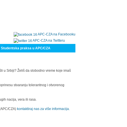
APC-CZA na Facebooku
APC-CZA na Twitteru
Studentska praksa u APC/CZA
šli u Srbiji? Želiš da slobodno vreme koje imaš
oprinesu stvaranju tolerantnog i otvorenog
h nacija, vera ili rasa.
a (APC/CZA)
kontaktiraj nas za više informacija.