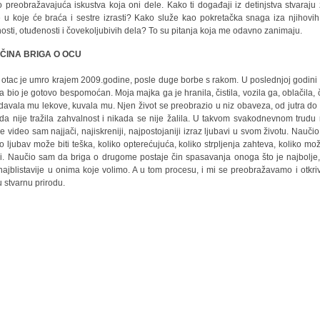
o preobražavajuća iskustva koja oni dele. Kako ti događaji iz detinjstva stvaraju 
e u koje će braća i sestre izrasti? Kako služe kao pokretačka snaga iza njihovih 
osti, otuđenosti i čovekoljubivih dela? To su pitanja koja me odavno zanimaju.
ČINA BRIGA O OCU
 otac je umro krajem 2009.godine, posle duge borbe s rakom. U poslednjoj godini
ta bio je gotovo bespomoćan. Moja majka ga je hranila, čistila, vozila ga, oblačila, č
davala mu lekove, kuvala mu. Njen život se preobrazio u niz obaveza, od jutra do 
da nije tražila zahvalnost i nikada se nije žalila. U takvom svakodnevnom trudu
e video sam najjači, najiskreniji, najpostojaniji izraz ljubavi u svom životu. Nauči
ko ljubav može biti teška, koliko opterećujuća, koliko strpljenja zahteva, koliko mo
pi. Naučio sam da briga o drugome postaje čin spasavanja onoga što je najbolje,
 najblistavije u onima koje volimo. A u tom procesu, i mi se preobražavamo i otkr
u stvarnu prirodu.