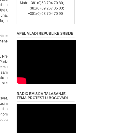
Mob: +381(0)63 704 70 80;
mi na
+381(0) 69 267 05 03;
jaju,
+381(0) 63 704 70 90
duha.
lu, a
APEL VLADI REPUBLIKE SRBIJE
niste
omene
. Pre
Pariz
 čemu
a sam
bio u
 bile
RADIO EMISIJA TALASANJE-
TEMA PROTEST U BOGOVAĐI
svet,
našim
sti o
fonom
 doba