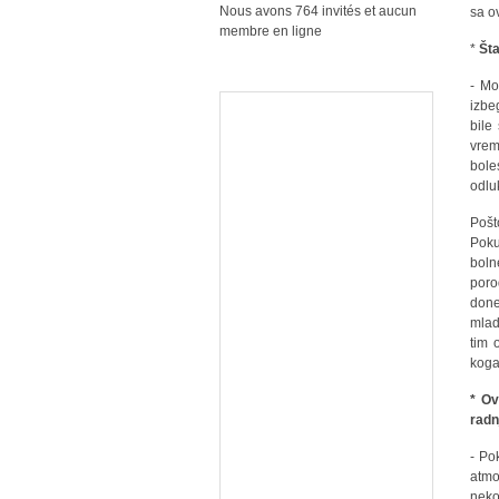
Nous avons 764 invités et aucun
sa o
membre en ligne
*
Šta
- Mo
izbe
bile
vrem
bole
odlu
Pošt
Poku
boln
poro
done
mlad
tim 
koga
* Ov
radn
- Po
atmo
neko