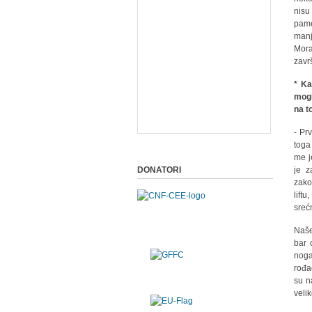
nisu
pame
manj
Mora
zavr
* Ka
mogl
na t
- Pr
toga
me j
DONATORI
je z
zako
lift
sreć
Naše
bar 
noga
rođa
su n
veli