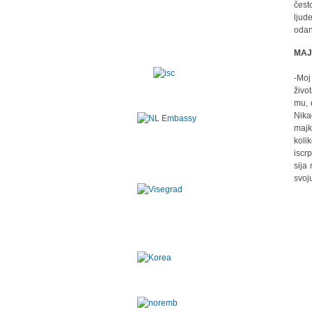
čest
ljud
odan
MAJ
-Moj
živo
mu, 
Nika
majk
koli
iscr
sija
svoj