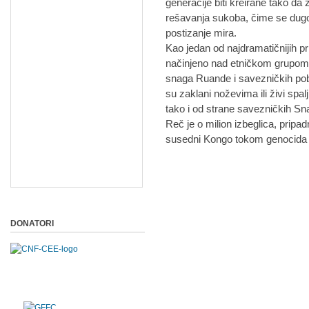
generacije biti kreirane tako da
rešavanja sukoba, čime se dug
postizanje mira.
Kao jedan od najdramatičnijih pr
načinjeno nad etničkom grupom 
snaga Ruande i savezničkih pobu
su zaklani noževima ili živi sp
tako i od strane savezničkih 
Reč je o milion izbeglica, pripad
susedni Kongo tokom genocida u
DONATORI