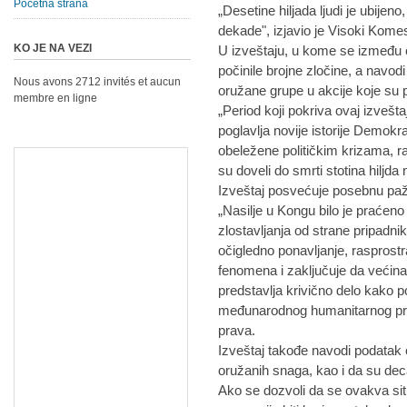
Početna strana
„Desetine hiljada ljudi je ubije
dekade", izjavio je Visoki Kome
KO JE NA VEZI
U izveštaju, u kome se između 
počinile brojne zločine, a nav
Nous avons 2712 invités et aucun
oružane grupe u akcije koje su p
membre en ligne
„Period koji pokriva ovaj izvešta
poglavlja novije istorije Demok
obeležene političkim krizama, r
su doveli do smrti stotina hiljda 
Izveštaj posvećuje posebnu paž
„Nasilje u Kongu bilo je praćeno
zlostavljanja od strane pripadni
očigledno ponavljanje, rasprost
fenomena i zaključuje da većina 
predstavlja krivično delo kak
međunarodnog humanitarnog pra
prava.
Izveštaj takođe navodi podatak
oružanih snaga, kao i da su deca
Ako se dozvoli da se ovakva situ