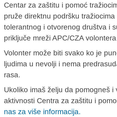
Centar za zaštitu i pomoć tražioci
pruže direktnu podršku tražiocima 
tolerantnog i otvorenog društva i 
priključe mreži APC/CZA volontera
Volonter može biti svako ko je pu
ljudima u nevolji i nema predrasuda
rasa.
Ukoliko imaš želju da pomogneš i 
aktivnosti Centra za zaštitu i po
nas za više informacija.