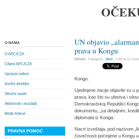
OČEK
UN objavio „alarmanta
O NAMA
prava u Kongu
O APC/CZA
Détails
Catégorie :
Vesti
Créé le
12 nov
Ciljevi APC/CZA
Upravni odbor
Kongo.
Izvršni direktor
Ujedinjene nacije objavile su u 
Stručni savet
prava, kao što su ubistva i sil
Demokrastskoj Republici Kong
Aktivnosti i rezultati
dokumentu, „sa detaljnim, kredi
Bliski linkovi
diplomata iz Konga.
Nacrt izveštaja, pod nazivom „M
PRAVNA POMOĆ
čovečnosti počinjene u Kongu u