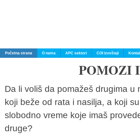
Početna strana
O nama
APC sektori
COI izveštaji
Konta
POMOZI 
Da li voliš da pomažeš drugima u n
koji beže od rata i nasilja, a koji 
slobodno vreme koje imaš provedeš
druge?