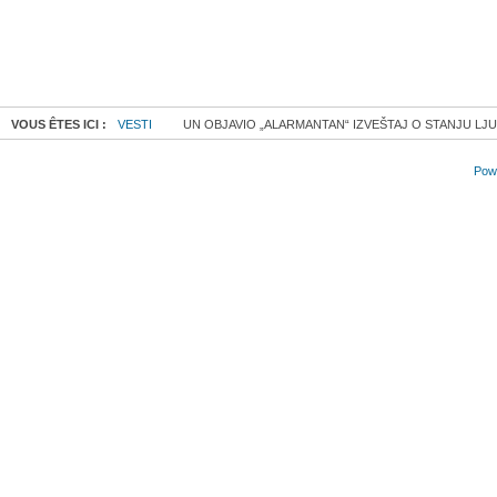
VOUS ÊTES ICI :
VESTI
UN OBJAVIO „ALARMANTAN“ IZVEŠTAJ O STANJU LJ
Powe