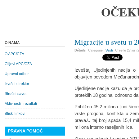
OČEK
Migracije u svetu u 
O NAMA
Détails
Catégorie :
Vesti
Créé le
27 juin
O APC/CZA
Ciljevi APC/CZA
Izveštaj Ujedinjenih nacija o
Upravni odbor
objavljen povodom Međunarodno
Izvršni direktor
Ujedinjene nacije kažu da je br
Stručni savet
proteklih 18 godina, odnosno da i
Aktivnosti i rezultati
Približno 45,2 miliona ljudi šir
vrste progona, konflikta u zeml
Bliski linkovi
prava.U taj broj spada 15,4 mili
miliona interno raseljenih lica.
PRAVNA POMOĆ
Zbog navedenih trendova 2012.