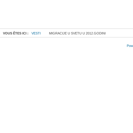
VOUS ÊTES ICI :
VESTI
MIGRACIJE U SVETU U 2012.GODINI
Powe