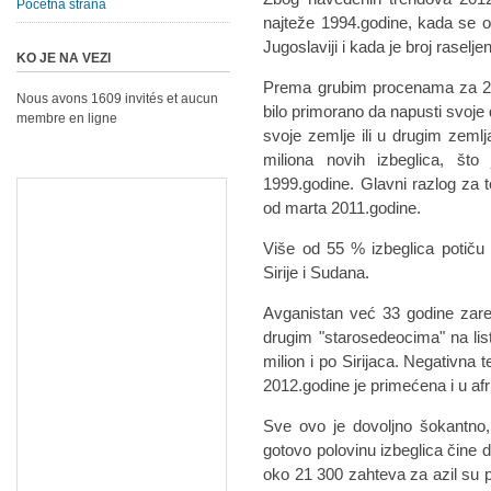
Početna strana
najteže 1994.godine, kada se od
Jugoslaviji i kada je broj raseljen
KO JE NA VEZI
Prema grubim procenama za 201
Nous avons 1609 invités et aucun
bilo primorano da napusti svoje 
membre en ligne
svoje zemlje ili u drugim zeml
miliona novih izbeglica, št
1999.godine. Glavni razlog za to
od marta 2011.godine.
Više od 55 % izbeglica potiču 
Sirije i Sudana.
Avganistan već 33 godine zare
drugim "starosedeocima" na listi
milion i po Sirijaca. Negativna 
2012.godine je primećena i u a
Sve ovo je dovoljno šokantno,
gotovo polovinu izbeglica čine
oko 21 300 zahteva za azil su po