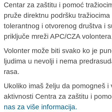
Centar za zaštitu i pomoć tražioci
pruže direktnu podršku tražiocima 
tolerantnog i otvorenog društva i 
priključe mreži APC/CZA volontera
Volonter može biti svako ko je pu
ljudima u nevolji i nema predrasuda
rasa.
Ukoliko imaš želju da pomogneš i 
aktivnosti Centra za zaštitu i po
nas za više informacija.