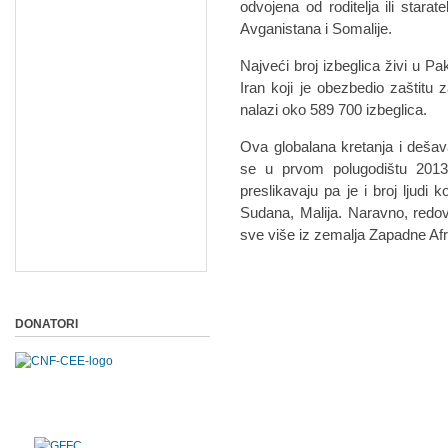
odvojena od roditelja ili starat
Avganistana i Somalije.
Najveći broj izbeglica živi u Pa
Iran koji je obezbedio zaštit
nalazi oko 589 700 izbeglica.
Ova globalana kretanja i dešav
se u prvom polugodištu 2013.
preslikavaju pa je i broj ljudi k
Sudana, Malija. Naravno, redovno
sve više iz zemalja Zapadne Afr
DONATORI