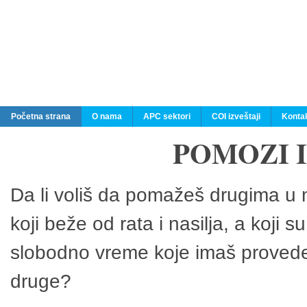
Početna strana
O nama
APC sektori
COI izveštaji
Konta
POMOZI 
Da li voliš da pomažeš drugima u n
koji beže od rata i nasilja, a koji 
slobodno vreme koje imaš provedeš
druge?