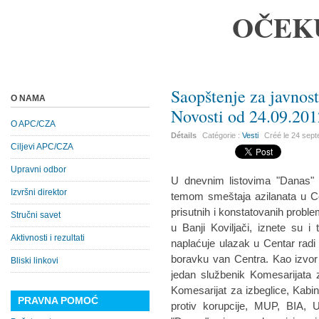
OČEK
Saopštenje za javnos
O NAMA
Novosti od 24.09.201
O APC/CZA
Détails
Catégorie :
Vesti
Créé le
24 sep
Ciljevi APC/CZA
Upravni odbor
U dnevnim listovima "Danas" i
Izvršni direktor
temom smeštaja azilanata u Ce
prisutnih i konstatovanih probl
Stručni savet
u Banji Koviljači, iznete su i
Aktivnosti i rezultati
naplaćuje ulazak u Centar radi
boravku van Centra. Kao izvor o
Bliski linkovi
jedan službenik Komesarijata 
Komesarijat za izbeglice, Kabi
PRAVNA POMOĆ
protiv korupcije, MUP, BIA,