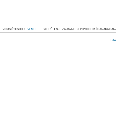
VOUS ÊTES ICI :
VESTI
SAOPŠTENJE ZA JAVNOST POVODOM ČLANAKA DANAS-
Powe