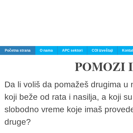
Početna strana
O nama
APC sektori
COI izveštaji
Konta
POMOZI 
Da li voliš da pomažeš drugima u n
koji beže od rata i nasilja, a koji 
slobodno vreme koje imaš provedeš
druge?