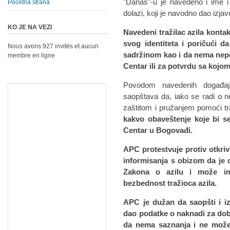
"Danas"-u je navedeno i ime i
Početna strana
dolazi, koji je navodno dao izja
KO JE NA VEZI
Navedeni tražilac azila kontak
svog identiteta i poričući 
Nous avons 927 invités et aucun
sadržinom kao i da nema nep
membre en ligne
Centar ili za potvrdu sa kojo
Povodom navedenih događaj
saopštava da, iako se radi o ne
zaštitom i pružanjem pomoći t
kakvo obaveštenje koje bi s
Centar u Bogovađi.
APC protestvuje protiv otkriv
informisanja s obizom da je o
Zakona o azilu i može im
bezbednost tražioca azila.
APC je dužan da saopšti i iz
dao podatke o naknadi za dob
da nema saznanja i ne može 