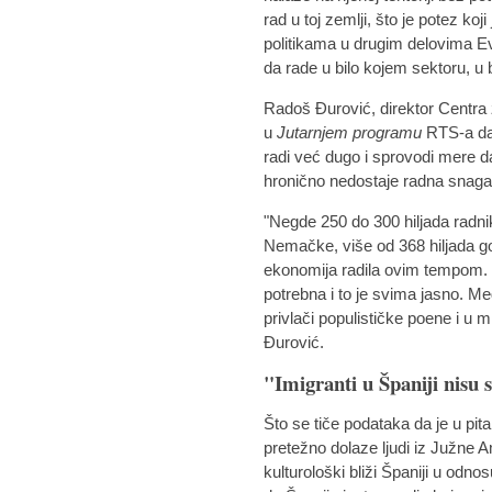
rad u toj zemlji, što je potez ko
politikama u drugim delovima Ev
da rade u bilo kojem sektoru, u 
Radoš Đurović, direktor Centra z
u
Jutarnjem programu
RTS-a da 
radi već dugo i sprovodi mere da 
hronično nedostaje radna snaga
"Negde 250 do 300 hiljada radni
Nemačke, više od 368 hiljada go
ekonomija radila ovim tempom. Im
potrebna i to je svima jasno. Me
privlači populističke poene i u
Đurović.
"Imigranti u Španiji nisu
Što se tiče podataka da je u pita
pretežno dolaze ljudi iz Južne A
kulturološki bliži Španiji u odn