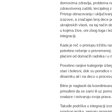
domovima zdravlja, problema n
zdravstvenoj zaštiti, tercijalnoj
Pristup obrazovanju i uključiva
izazove, a značajan broj dece p
ukrajinskih vlasti, na taj način
u kojima žive, oni zbog toga i tež
integraciji.
Kada je reč o pristupu tržištu r
potrebno rešenje o privremenoj z
plaćeni od domaćih radnika i u r
Posebno ranjive kategorije izbe
stari i bolesni, dok su porodice
dinamiku ali i na decu u procesu
Bitno je naglasiti da koordinisan
prinuđeni da se sami ili uz pomo
snalaze i ostvaruju svoja prava.
Takođe podrška u integraciji iz
srpskog jezika, nemaju program