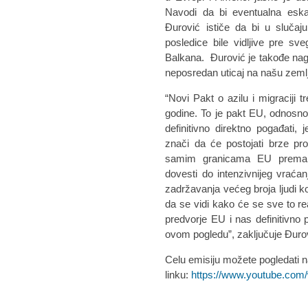
Navodi da bi eventualna eska
Đurović ističe da bi u slučaju
posledice bile vidljive pre s
Balkana. Đurović je takođe nagla
neposredan uticaj na našu zeml
“Novi Pakt o azilu i migraciji
godine. To je pakt EU, odnosno 
definitivno direktno pogađat
znači da će postojati brze pr
samim granicama EU prema
dovesti do intenzivnijeg vraćanj
zadržavanja većeg broja ljudi k
da se vidi kako će se sve to rea
predvorje EU i nas definitivn
ovom pogledu”, zaključuje Đuro
Celu emisiju možete pogledati 
linku:
https://www.youtube.co