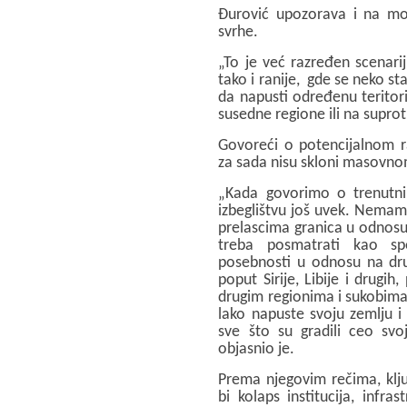
Đurović upozorava i na mo
svrhe.
„To je već razređen scenarij,
tako i ranije, gde se neko st
da napusti određenu teritorij
susedne regione ili na suprot
Govoreći o potencijalnom ra
za sada nisu skloni masovno
„Kada govorimo o trenutn
izbeglištvu još uvek. Nema
prelascima granica u odnosu
treba posmatrati kao spe
posebnosti u odnosu na drug
poput Sirije, Libije i drugih
drugim regionima i sukobima.
lako napuste svoju zemlju i
sve što su gradili ceo svoj
objasnio je.
Prema njegovim rečima, ključ
bi kolaps institucija, infr