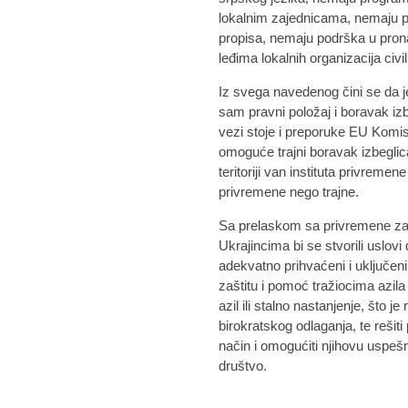
lokalnim zajednicama, nemaju 
propisa, nemaju podrška u prona
leđima lokalnih organizacija civi
Iz svega navedenog čini se da 
sam pravni položaj i boravak izbe
vezi stoje i preporuke EU Komi
omoguće trajni boravak izbeglic
teritoriji van instituta privremen
privremene nego trajne.
Sa prelaskom sa privremene zaštit
Ukrajincima bi se stvorili uslov
adekvatno prihvaćeni i uključen
zaštitu i pomoć tražiocima azil
azil ili stalno nastanjenje, što
birokratskog odlaganja, te rešiti
način i omogućiti njihovu uspešnu
društvo.