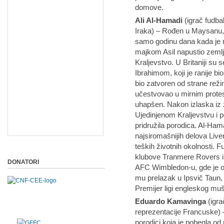
domove.
Ali Al-Hamadi
(igrač fudba
Iraka) – Rođen u Maysanu, 
samo godinu dana kada je n
majkom Asil napustio zemlj
Kraljevstvo. U Britaniji su
Ibrahimom, koji je ranije b
bio zatvoren od strane re
učestvovao u mirnim protest
uhapšen. Nakon izlaska iz z
Ujedinjenom Kraljevstvu i p
pridružila porodica. Al-Ham
najsiromašnijih delova Live
teških životnih okolnosti. 
klubove Tranmere Rovers i S
DONATORI
AFC Wimbledon-u, gde je os
mu prelazak u Ipsvič Taun, g
Premijer ligi engleskog mu
Eduardo Kamavinga
(igra
reprezentacije Francuske) 
porodici koja je pobegla o