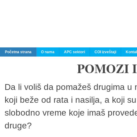
Početna strana
O nama
APC sektori
COI izveštaji
Konta
POMOZI 
Da li voliš da pomažeš drugima u n
koji beže od rata i nasilja, a koji 
slobodno vreme koje imaš provedeš
druge?