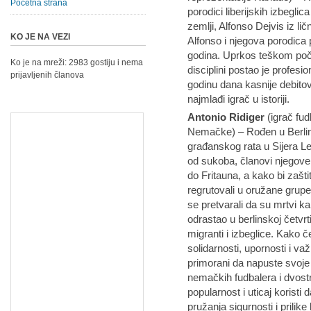
Početna strana
porodici liberijskih izbegli
zemlji, Alfonso Dejvis iz lič
KO JE NA VEZI
Alfonso i njegova porodica 
godina. Uprkos teškom poče
Ko je na mreži: 2983 gostiju i nema
disciplini postao je profes
prijavljenih članova
godinu dana kasnije debitov
najmlađi igrač u istoriji.
Antonio Ridiger
(igrač fud
Nemačke) – Rođen u Berlin
građanskog rata u Sijera L
od sukoba, članovi njegove
do Fritauna, a kako bi zaštit
regrutovali u oružane grupe
se pretvarali da su mrtvi kak
odrastao u berlinskoj četvrti
migranti i izbeglice. Kako č
solidarnosti, upornosti i važ
primorani da napuste svoje
nemačkih fudbalera i dvost
popularnost i uticaj koristi 
pružanja sigurnosti i prilike