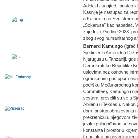
Adelajd Junajted i postao je
Kasnije je nastupao za rep
u Kataru, a na Svetskom p
„Sokerusa" kao napadač. V
zajednici. Godine 2023. pr
zbog svog humanitarnog 
Bernard Kamungo
(igrač 
Sjedinjenih Američkih Drž
Njarugusu u Tanzaniji, gde su
Demokratske Republike Kon
uslovima bez osnovne infra
ograničenim pristupom osn
podršku Međunarodnog komi
Committee), Kamungo i njego
sestara, preselili su se u S
Abilenu u Teksasu. Nakon go
dom, pristup obrazovanju i
prekretnicu u njegovom živo
jezik i prilagođavao se nov
konstanta i prostor u kojem 
trenutak u njegovoj karijeri