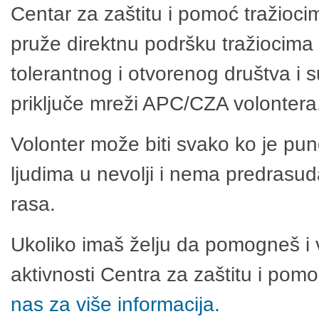
Centar za zaštitu i pomoć tražioci
pruže direktnu podršku tražiocima 
tolerantnog i otvorenog društva i 
priključe mreži APC/CZA volontera
Volonter može biti svako ko je pu
ljudima u nevolji i nema predrasuda
rasa.
Ukoliko imaš želju da pomogneš i 
aktivnosti Centra za zaštitu i po
nas za više informacija.