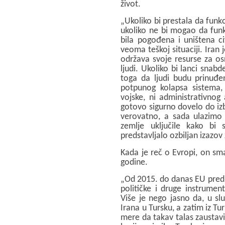
život.
„Ukoliko bi prestala da funkc
ukoliko ne bi mogao da funkc
bila pogođena i uništena ci
veoma teškoj situaciji. Iran
održava svoje resurse za os
ljudi. Ukoliko bi lanci snabd
toga da ljudi budu prinuđe
potpunog kolapsa sistema, š
vojske, ni administrativnog 
gotovo sigurno dovelo do izb
verovatno, a sada ulazimo 
zemlje uključile kako bi s
predstavljalo ozbiljan izazov 
Kada je reč o Evropi, on sma
godine.
„Od 2015. do danas EU predu
političke i druge instrumen
Više je nego jasno da, u sl
Irana u Tursku, a zatim iz T
mere da takav talas zaustavi,