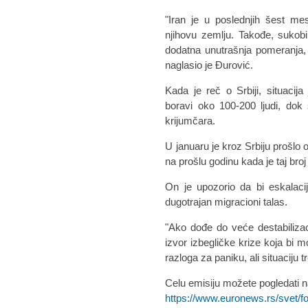
"Iran je u poslednjih šest me
njihovu zemlju. Takođe, sukob
dodatna unutrašnja pomeranja, ali
naglasio je Đurović.
Kada je reč o Srbiji, situacija
boravi oko 100-200 ljudi, do
krijumčara.
U januaru je kroz Srbiju prošlo 
na prošlu godinu kada je taj bro
On je upozorio da bi eskalaci
dugotrajan migracioni talas.
"Ako dođe do veće destabilizac
izvor izbegličke krize koja bi 
razloga za paniku, ali situaciju t
Celu emisiju možete pogledati n
https://www.euronews.rs/svet/f