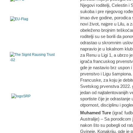
Njegovi roditelji, Celestin 
sukoba i pre njegovog rođe
imao dve godine, porodica 
novi život, najpre u Lilu, a
obeleženo brojnim teškoća
roditelji su se borili da po
odrastao u skromnim uslovi
napravio je u lokalnom klu
za Renu u Ligi 1, a ubrzo je
igrača francuskog prvenstv
gde je nastavio brz uspon i 
prvenstvo i Ligu šampiona. 
Francuske, za koju je debito
Svetskog prvenstva 2022. 
jedan od najtalentovanijih v
sportiste čije je odrastanje
otpornost, disciplinu i pogle
Muhamed Ture
(igrač fudb
Australije) – Sa porodicom 
nakon što su pobegli od rat
Gvineje, Konakriju, gde je