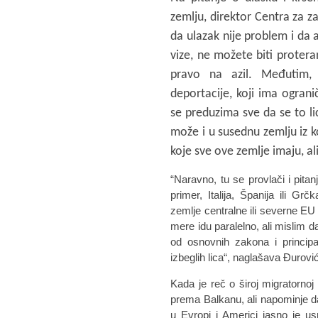
zemlju, direktor Centra za z
da ulazak nije problem i da a
vize, ne možete biti protera
pravo na azil. Međutim, 
deportacije, koji ima ogran
se preduzima sve da se to li
može i u susednu zemlju iz ko
koje sve ove zemlje imaju, ali
“Naravno, tu se provlači i pitan
primer, Italija, Španija ili G
zemlje centralne ili severne E
mere idu paralelno, ali mislim 
od osnovnih zakona i principa
izbeglih lica“, naglašava Đurovi
Kada je reč o široj migratornoj
prema Balkanu, ali napominje da
u Evropi i Americi jasno je us