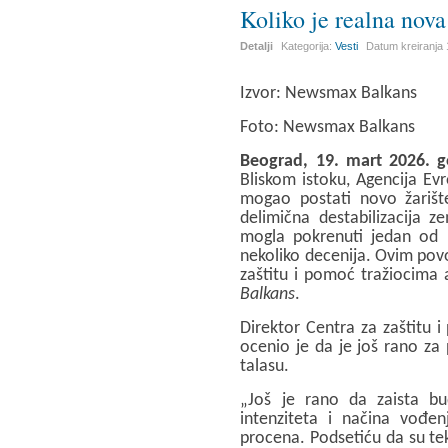
Koliko je realna nova
Detalji
Kategorija:
Vesti
Datum kreiranja
Izvor: Newsmax Balkans
Foto:
Newsmax Balkans
Beograd, 19. mart 2026. 
Bliskom istoku, Agencija Evr
mogao postati novo žarišt
delimična destabilizacija 
mogla pokrenuti jedan od na
nekoliko decenija. Ovim pov
zaštitu i pomoć tražiocima a
Balkans
.
Direktor Centra za zaštitu 
ocenio je da je još rano z
talasu.
„Još je rano da zaista b
intenziteta i načina vođe
procena. Podsetiću da su te