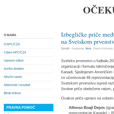
OČEK
Izbegličke priče međ
O NAMA
na Svetskom prvenst
O APC/CZA
Detalji
Kategorija:
Vesti
Datum kreiranja
Ciljevi APC/CZA
Svetsko prvenstvo u fudbalu 202
Upravni odbor
organizaciji i formatu takmičenja.
Izvršni direktor
Kanadi, Sjedinjenim Američkim 
Stručni savet
će učestvovati 48 reprezentacij
Svetskom prvenstvu ispred različ
Aktivnosti i rezultati
životne priče obeležene ratom, 
Bliski linkovi
Ovakve priče upravo sa sobom n
PRAVNA POMOĆ
Alfonso Boajl Dejvis
(igra
reprezentacije Kanade) – 