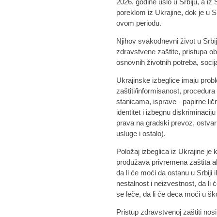
2026. godine ušlo u Srbiju, a iz 
poreklom iz Ukrajine, dok je u S
ovom periodu.
Njihov svakodnevni život u Srbi
zdravstvene zaštite, pristupa ob
osnovnih životnih potreba, socijal
Ukrajinske izbeglice imaju pro
zaštiti/informisanost, procedura 
stanicama, isprave - papirne li
identitet i izbegnu diskriminacij
prava na gradski prevoz, ostvar
usluge i ostalo).
Položaj izbeglica iz Ukrajine je 
produžava privremena zaštita ali 
da li će moći da ostanu u Srbiji i
nestalnost i neizvestnost, da li
se leče, da li će deca moći u šk
Pristup zdravstvenoj zaštiti no