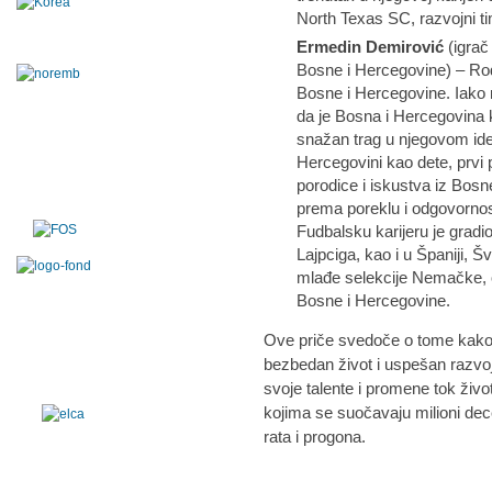
North Texas SC, razvojni t
Ermedin Demirović
(igrač
Bosne i Hercegovine) – Ro
Bosne i Hercegovine. Iako ni
da je Bosna i Hercegovina 
snažan trag u njegovom ide
Hercegovini kao dete, prvi 
porodice i iskustva iz Bosn
prema poreklu i odgovornos
Fudbalsku karijeru je gra
Lajpciga, kao i u Španiji,
mlađe selekcije Nemačke, o
Bosne i Hercegovine.
Ove priče svedoče o tome kako je
bezbedan život i uspešan razvoj
svoje talente i promene tok živ
kojima se suočavaju milioni de
rata i progona.