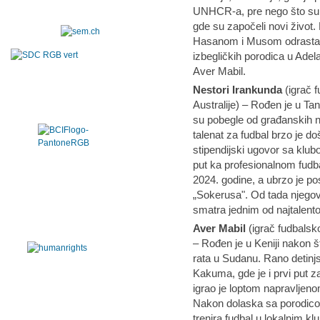
UNHCR-a, pre nego što su do
gde su započeli novi život
Hasanom i Musom odrastao 
izbegličkih porodica u Adela
Aver Mabil.
Nestori Irankunda
(igrač f
Australije) – Rođen je u Tan
su pobegle od građanskih n
talenat za fudbal brzo je d
stipendijski ugovor sa klu
put ka profesionalnom fudba
2024. godine, a ubrzo je pos
„Sokerusa". Od tada njegov
smatra jednim od najtalentov
Aver Mabil
(igrač fudbalsko
– Rođen je u Keniji nakon š
rata u Sudanu. Rano detinj
Kakuma, gde je i prvi put 
igrao je loptom napravljeno
Nakon dolaska sa porodicom
trenira fudbal u lokalnim k