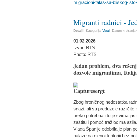
migracioni-talas-sa-bliskog-isto
Migranti radnici - Je
Detalji
Kategorija:
Vesti
Datum kreiranja
01.02.2026
Izvor: RTS
Photo: RTS
Jedan problem, dva rešenj
dozvole migrantima, Italij
Zbog hroničnog nedostatka radnik
snazi, ali su preduzele različite 
preko potrebna i to je svima ja
zaštitu i pomoć tražiocima azila
Vlada Španije odobrila je plan p
nalaze na njenoj teritoriji bez p