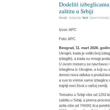
Dodeliti izbeglicama 
zaštitu u Srbiji
Detalji
Kategorija:
Vesti
Datum kreiranja
Izvor: APC
Foto: APC
Beograd, 11. mart 2026. godi
Ukrajini, kada je veliki broj izb
izbeglih), a kada su mnogi prola
U ovom mesecu se navršava i 4 
izbeglima iz Ukrajine, a koji su 
donosi nova odluka o produžavan
a sve to vreme same izbeglice 
trajniji novi život u našoj zemlji.
Trenutno u Srbiji više od 1253 l
zaštitu u Srbiji, a prema proce
azila više od 744341 lica porekl