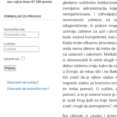
nas sajt je imao 47 348 poseta
gledamo suštinska institucion
zemljama administracija koj
neorganizovana, i zahvaljuj
FORMULAR ZA PRIJAVU
osnovanosti zahteva za az
odugovlačenje. Iz prakse mogu
Korisničko ime
uzimaju zahteve za azil i utvrđu
budu veoma kompetentni, kao i brz
Kada imate efikasnu proceduru, t
Lozinka
onda nema dileme da treba da os
sa ustavom i zakonom. Međutim, a
Upamti me
iz ekonomskih ili nekih drugih r
delovi sistema znaju kako da 
u Evropi, ali rekao bih i na Bal
što znači da je njihov status n
Zaboravili ste lozinku?
migranti; stalno se krećemo izm
im treba pomoći. U suštini, 
Zaboravili ste korisničko ime?
pomoći, a to je onome kome je u
je uzak krug ljudi za koje bism
znali i mogli da pomognemo”, ob
Na pitanje o ulasku i krše