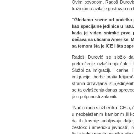
Ovim povodom, Radoš Đurović, 
tražiocima azila je gostovao na t
“Gledamo scene od početka g
kao specijalne jedinice u rat
kada je video snimke prve p
dešava na ulicama Amerike. Mo
sa temom šta je ICE i šta za
Radoš Đurović se složio da 
prekročenje ovlašćenja čak i
Službi za imigraciju i carine, 
imigracije, borbe protiv krijumč
stranih državljana iz Sjedinje
se ta ovlašćenja danas sprovode 
je u potpunosti zakoniti.
“Način rada službenika ICE-a, če
u neobeleženim kamionim ili ko
da ih kasnije udaljavaju dalj
žestoko i američku javnosti”, 
šalje jednu poruku da niko nije 