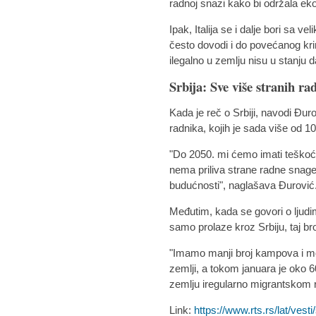
radnoj snazi kako bi održala ek
Ipak, Italija se i dalje bori sa v
često dovodi i do povećanog krim
ilegalno u zemlju nisu u stanju 
Srbija: Sve više stranih r
Kada je reč o Srbiji, navodi Đurov
radnika, kojih je sada više od 10
"Do 2050. mi ćemo imati teškoć
nema priliva strane radne snage
budućnosti", naglašava Đurović
Međutim, kada se govori o ljudima
samo prolaze kroz Srbiju, taj bro
"Imamo manji broj kampova i mo
zemlji, a tokom januara je oko 
zemlju iregularno migrantskom r
Link:
https://www.rts.rs/lat/vesti