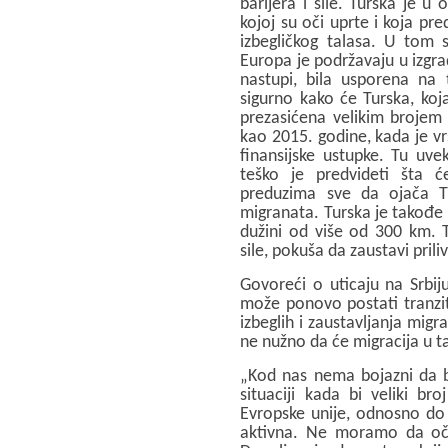
barijera i sile. Turska je 
kojoj su oči uprte i koja pre
izbegličkog talasa. U tom 
Europa je podržavaju u izgrad
nastupi, bila usporena na t
sigurno kako će Turska, koj
prezasićena velikim brojem lj
kao 2015. godine, kada je vrš
finansijske ustupke. Tu uvek
teško je predvideti šta ć
preduzima sve da ojača Tur
migranata. Turska je takođe
dužini od više od 300 km. 
sile, pokuša da zaustavi priliv
Govoreći o uticaju na Srbij
može ponovo postati tranzit
izbeglih i zaustavljanja migr
ne nužno da će migracija u t
„Kod nas nema bojazni da bi
situaciji kada bi veliki br
Evropske unije, odnosno do 
aktivna. Ne moramo da oč