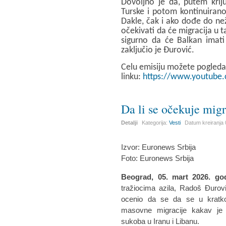
Dovoljno je da, putem kriju
Turske i potom kontinuirano
Dakle, čak i ako dođe do ne
očekivati da će migracija u t
sigurno da će Balkan imati 
zaključio je Đurović.
Celu emisiju možete pogleda
linku:
https://www.youtube
Da li se očekuje migr
Detalji
Kategorija:
Vesti
Datum kreiranja
Izvor: Euronews Srbija
Foto: Euronews Srbija
Beograd, 05. mart 2026. go
tražiocima azila, Radoš Đurov
ocenio da se da se u kratko
masovne migracije kakav je v
sukoba u Iranu i Libanu.