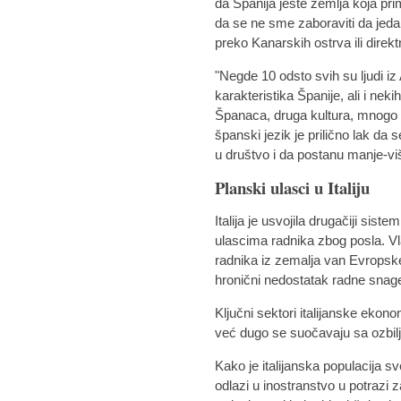
da Španija jeste zemlja koja prim
da se ne sme zaboraviti da jeda
preko Kanarskih ostrva ili direk
"Negde 10 odsto svih su ljudi iz 
karakteristika Španije, ali i nek
Španaca, druga kultura, mnogo top
španski jezik je prilično lak d
u društvo i da postanu manje-viš
Planski ulasci u Italiju
Italija je usvojila drugačiji sis
ulascima radnika zbog posla. Vl
radnika iz zemalja van Evropske
hronični nedostatak radne snage
Ključni sektori italijanske ekono
već dugo se suočavaju sa ozbil
Kako je italijanska populacija sve
odlazi u inostranstvo u potrazi 