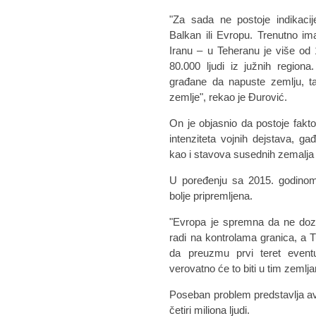
"Za sada ne postoje indikacij
Balkan ili Evropu. Trenutno i
Iranu – u Teheranu je više od 
80.000 ljudi iz južnih regiona
građane da napuste zemlju, t
zemlje", rekao je Đurović.
On je objasnio da postoje faktor
intenziteta vojnih dejstava, gađ
kao i stavova susednih zemalja
U poređenju sa 2015. godinom,
bolje pripremljena.
"Evropa je spremna da ne dozv
radi na kontrolama granica, a 
da preuzmu prvi teret eventu
verovatno će to biti u tim zemlj
Poseban problem predstavlja avg
četiri miliona ljudi.