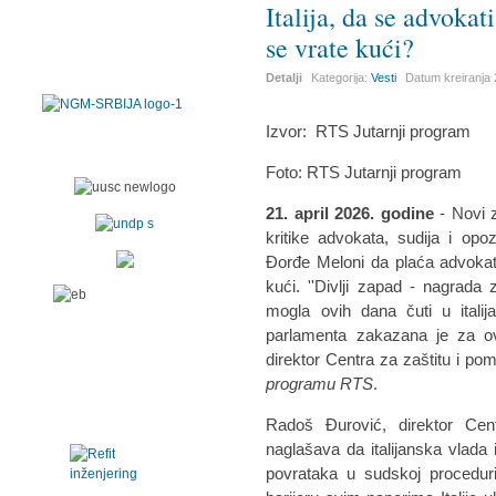
Italija, da se advoka
se vrate kući?
Detalji
Kategorija:
Vesti
Datum kreiranja
Izvor:
RTS Jutarnji program
Foto: RTS Jutarnji program
21. april 2026. godine
- Novi 
kritike advokata, sudija i opozi
Đorđe Meloni da plaća advokat
kući. ''Divlji zapad - nagrada
mogla ovih dana čuti u itali
parlamenta zakazana je za o
direktor Centra za zaštitu i po
programu RTS
.
Radoš Đurović, direktor Cen
naglašava da italijanska vlad
povrataka u sudskoj proceduri