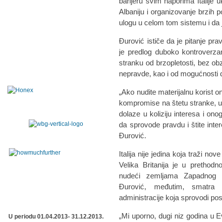
barijeru svim naporima Italije 
Albaniju i organizovanje brzih 
ulogu u celom tom sistemu i da 
Đurović ističe da je pitanje pra
je predlog duboko kontroverzan
stranku od brzopletosti, bez obzi
nepravde, kao i od mogućnosti da
„Ako nudite materijalnu korist 
kompromise na štetu stranke, u
dolaze u koliziju interesa i onog
da sprovode pravdu i štite inter
Đurović.
Italija nije jedina koja traži n
Velika Britanija je u prethod
nudeći zemljama Zapadnog Ba
Đurović, međutim, smatra 
administracije koja sprovodi pos
„Mi uporno, dugi niz godina u E
U periodu 01.04.2013- 31.12.2013.