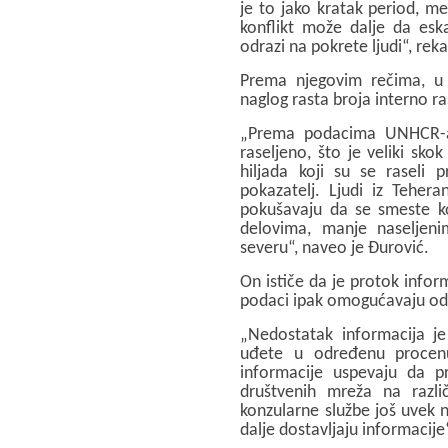
je to jako kratak period, m
konflikt može dalje da esk
odrazi na pokrete ljudi“, rek
Prema njegovim rečima, u
naglog rasta broja interno ra
„Prema podacima UNHCR-a, 
raseljeno, što je veliki sko
hiljada koji su se raseli 
pokazatelj. Ljudi iz Teher
pokušavaju da se smeste k
delovima, manje naseljen
severu“, naveo je Đurović.
On ističe da je protok inform
podaci ipak omogućavaju o
„Nedostatak informacija je
uđete u određenu procen
informacije uspevaju da p
društvenih mreža na različ
konzularne službe još uvek n
dalje dostavljaju informacije