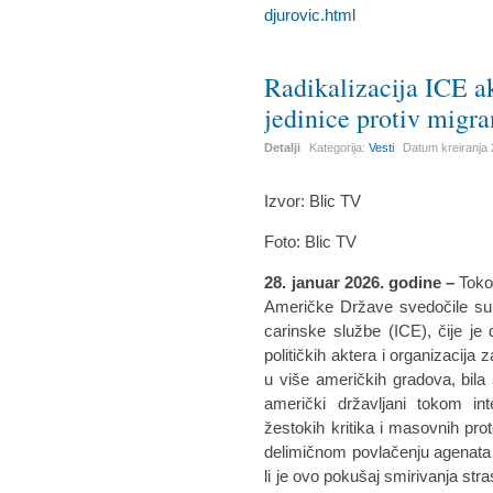
djurovic.html
Radikalizacija ICE ak
jedinice protiv migr
Detalji
Kategorija:
Vesti
Datum kreiranja
Izvor: Blic TV
Foto: Blic TV
28. januar 2026. godine
–
Toko
Američke Države svedočile su p
carinske službe (ICE), čije je 
političkih aktera i organizacij
u više američkih gradova, bila 
američki državljani tokom int
žestokih kritika i masovnih pr
delimičnom povlačenju agenata I
li je ovo pokušaj smirivanja stras