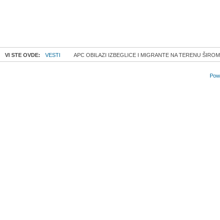
VI STE OVDE:
VESTI
APC OBILAZI IZBEGLICE I MIGRANTE NA TERENU ŠIRO
Powe