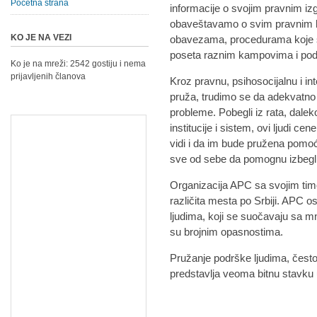
Početna strana
informacije o svojim pravnim izg
obaveštavamo o svim pravnim k
KO JE NA VEZI
obavezama, procedurama koje 
poseta raznim kampovima i podr
Ko je na mreži: 2542 gostiju i nema
prijavljenih članova
Kroz pravnu, psihosocijalnu i i
pruža, trudimo se da adekvatno 
probleme. Pobegli iz rata, daleko
institucije i sistem, ovi ljudi c
vidi i da im bude pružena pomoć.
sve od sebe da pomognu izbegli
Organizacija APC sa svojim tim
različita mesta po Srbiji. APC
ljudima, koji se suočavaju sa m
su brojnim opasnostima.
Pružanje podrške ljudima, čest
predstavlja veoma bitnu stavku 