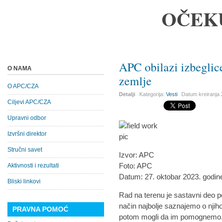
OČEK
APC obilazi izbeglic
O NAMA
zemlje
O APC/CZA
Detalji
Kategorija:
Vesti
Datum kreiranja
Ciljevi APC/CZA
Upravni odbor
Izvršni direktor
Stručni savet
Izvor: APC
Foto: APC
Aktivnosti i rezultati
Datum: 27. oktobar 2023. godin
Bliski linkovi
Rad na terenu je sastavni deo p
način najbolje saznajemo o nji
PRAVNA POMOĆ
potom mogli da im pomognemo. 