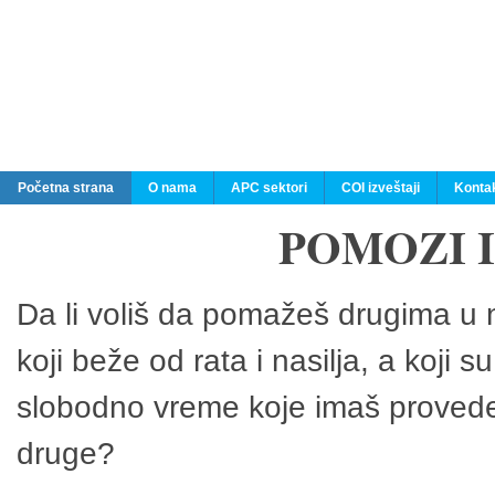
Početna strana
O nama
APC sektori
COI izveštaji
Konta
POMOZI 
Da li voliš da pomažeš drugima u n
koji beže od rata i nasilja, a koji 
slobodno vreme koje imaš provedeš
druge?