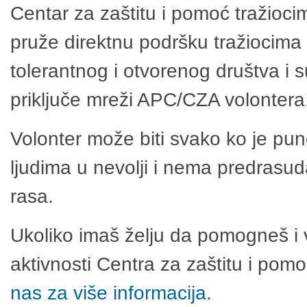
Centar za zaštitu i pomoć tražioci
pruže direktnu podršku tražiocima 
tolerantnog i otvorenog društva i 
priključe mreži APC/CZA volontera
Volonter može biti svako ko je pu
ljudima u nevolji i nema predrasuda
rasa.
Ukoliko imaš želju da pomogneš i 
aktivnosti Centra za zaštitu i po
nas za više informacija.