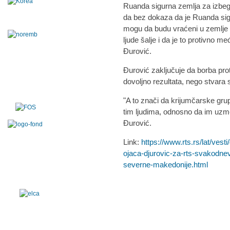
Ruanda sigurna zemlja za izbegl
da bez dokaza da je Ruanda sigur
mogu da budu vraćeni u zemlje
ljude šalje i da je to protivno 
Đurović.
Đurović zaključuje da borba prot
dovoljno rezultata, nego stvara si
"A to znači da krijumčarske gr
tim ljudima, odnosno da im uzme 
Đurović.
Link:
https://www.rts.rs/lat/ves
ojaca-djurovic-za-rts-svakodne
severne-makedonije.html