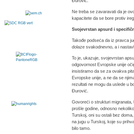
Đurović.
Ne treba se zavaravati da je ovo
kapacitete da se bore protiv ire
Svojevrstan apsurd i specifičn
Takođe podseća da iz pravca jug
dolaze svakodnevno, a i nastavlj
To je, ukazuje, svojevrstan apsu
odgovornost Evropske unije oči
insistiramo da se za ovakva pi
Evropske unije, a ne da se njima
rezultati ne mogu da uslede u bo
Đurović.
Govoreći o strukturi migranata, Đ
prošle godine, odnosno nekolik
Turskoj, oni su ostali bez doma, 
na jugu u Turskoj, koje su prihva
bilo tamo.