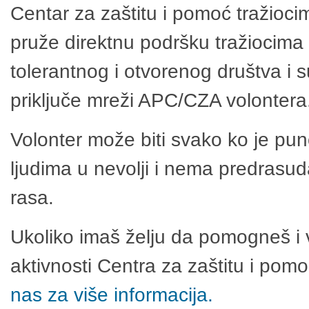
Centar za zaštitu i pomoć tražioci
pruže direktnu podršku tražiocima 
tolerantnog i otvorenog društva i 
priključe mreži APC/CZA volontera
Volonter može biti svako ko je pu
ljudima u nevolji i nema predrasuda
rasa.
Ukoliko imaš želju da pomogneš i 
aktivnosti Centra za zaštitu i po
nas za više informacija.