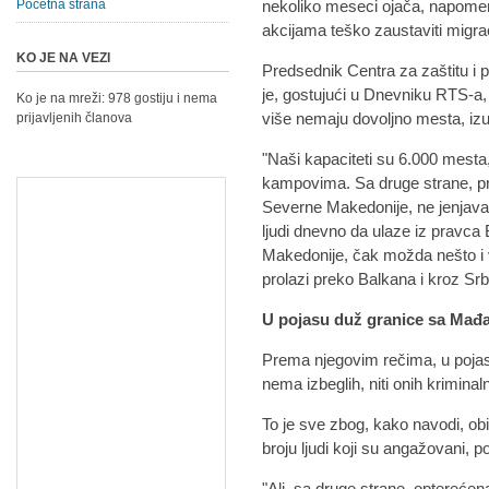
Početna strana
nekoliko meseci ojača, napomen
akcijama teško zaustaviti migrac
KO JE NA VEZI
Predsednik Centra za zaštitu i
je, gostujući u Dnevniku RTS-a, d
Ko je na mreži: 978 gostiju i nema
više nemaju dovoljno mesta, izuz
prijavljenih članova
"Naši kapaciteti su 6.000 mesta
kampovima. Sa druge strane, pril
Severne Makedonije, ne jenja
ljudi dnevno da ulaze iz pravca 
Makedonije, čak možda nešto i v
prolazi preko Balkana i kroz Srb
U pojasu duž granice sa Mađ
Prema njegovim rečima, u poja
nema izbeglih, niti onih krimina
To je sve zbog, kako navodi, ob
broju ljudi koji su angažovani, pol
"Ali, sa druge strane, optereće