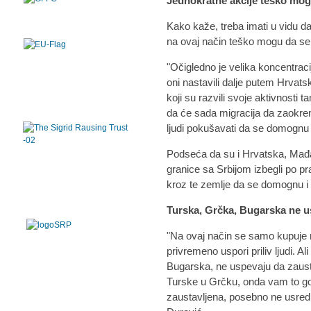
Jednokratne akcije teško mog
Kako kaže, treba imati u vidu d
na ovaj način teško mogu da se
"Očigledno je velika koncentracij
oni nastavili dalje putem Hrvatsk
koji su razvili svoje aktivnosti t
da će sada migracija da zaokre
ljudi pokušavati da se domognu
Podseća da su i Hrvatska, Mađa
granice sa Srbijom izbegli po pr
kroz te zemlje da se domognu i
Turska, Grčka, Bugarska ne u
"Na ovaj način se samo kupuje
privremeno uspori priliv ljudi. Al
Bugarska, ne uspevaju da zaustav
Turske u Grčku, onda vam to gov
zaustavljena, posebno ne usred B