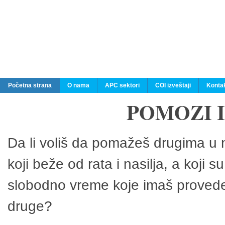
Početna strana
O nama
APC sektori
COI izveštaji
Konta
POMOZI 
Da li voliš da pomažeš drugima u n
koji beže od rata i nasilja, a koji 
slobodno vreme koje imaš provedeš
druge?