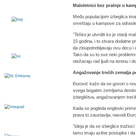
Maloletnici bez pratnje u ka
Među populacijom izbeglica ima 
smeštaju u kampove za odrasle
"Teško je utvrditi ko je stariji mal
15 godina, i to stvara dodatne 
da zloupotrebljavaju ovu decu i da
Tako da su to sve neki problemi
otežavaju rad ljudi na terenu i d
Angažovanje trećih zemalja 
Đurović kaže da se govori o n
svega bogatim zemljama destinac
izbeglištva, angažovanjem treći
Kada se pogleda engleski primer
prava to zaustavlja, navodi Đuro
"Ideja je da se izbeglice tražioc
tamo imaju azilne postupke i da