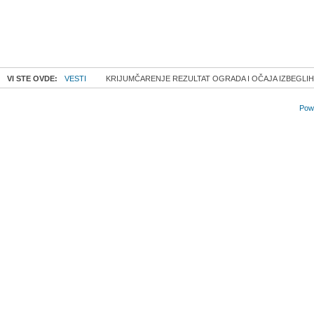
VI STE OVDE:
VESTI
KRIJUMČARENJE REZULTAT OGRADA I OČAJA IZBEGLIH
Powe