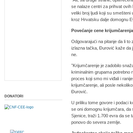
se nalaze centri za prihvat ovih
veliki broj ljudi koji su smešten
kroz Hrvatsku dalje domognu Evr
Povećanje cene krijumčarenj
Odgovarajući na pitanje da li to
izlazna tačka, Đurović kaže da je
ne.
"Krijumčarenje je zadobilo snaž
kriminalnim grupama potrebno n
proces koji smo mi viđali i ranij
krijumčarenje, ali posle nekoli
Đurović.
DONATORI
U priliku tome govore i podaci 
se oni domognu krijumčara, da 
Sjenice, traži 1.700 evra da se t
ponovo do severa zemlje.