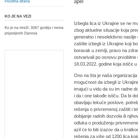
Početna strana
KO JE NA VEZI
Izbegla lica iz Ukrajine se ne mo
Ko je na mreži: 3087 gostiju i nema
zbog aktuelne situacije koja preo
prijavljenih članova
generalno i neselektivno nasilj
zaštite izbegli iz Ukrajine koji b
boravak u zemlji, pravo na zdra
ostvarivali po osnovu prvobitne 
18.03.2022. godine koja ističe u
Ono na šta je naša organizacija
mogućnost da izbegli iz Ukrajine
imajući u vidu da su im radne d
i da i one takođe ističu. Da bi do
obavljaju tekuće poslove, potreb
rešenja o privremenoj zaštiti i 
dobijanje radnih dozvola ili nj
odluka o produženju privremene 
azil će to biti izazov da u kra
rešenja za više od 1200 lica ko