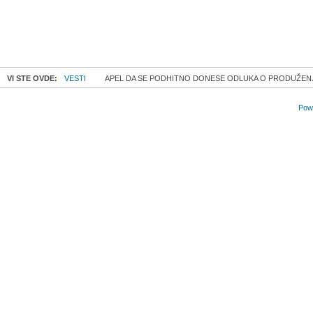
VI STE OVDE:
VESTI
APEL DA SE PODHITNO DONESE ODLUKA O PRODUŽENJU
Powe