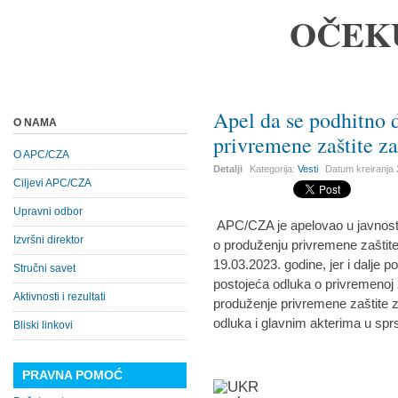
OČEK
Apel da se podhitno 
O NAMA
privremene zaštite za
O APC/CZA
Detalji
Kategorija:
Vesti
Datum kreiranja
Ciljevi APC/CZA
Upravni odbor
APC/CZA je apelovao u javnosti
Izvršni direktor
o produženju privremene zaštite 
19.03.2023. godine, jer i dalje po
Stručni savet
postojeća odluka o privremenoj z
Aktivnosti i rezultati
produženje privremene zaštite 
odluka i glavnim akterima u sprs
Bliski linkovi
PRAVNA POMOĆ