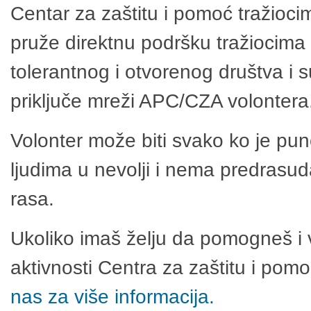
Centar za zaštitu i pomoć tražioci
pruže direktnu podršku tražiocima 
tolerantnog i otvorenog društva i 
priključe mreži APC/CZA volontera
Volonter može biti svako ko je pu
ljudima u nevolji i nema predrasuda
rasa.
Ukoliko imaš želju da pomogneš i 
aktivnosti Centra za zaštitu i po
nas za više informacija.