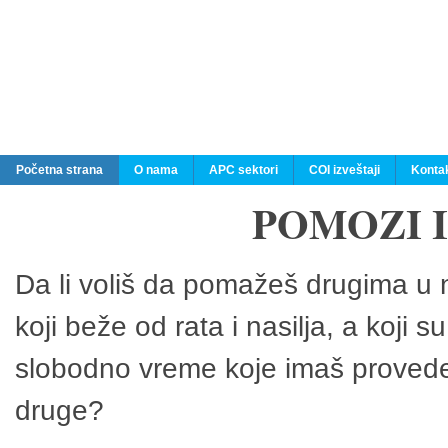
Početna strana
O nama
APC sektori
COI izveštaji
Konta
POMOZI 
Da li voliš da pomažeš drugima u n
koji beže od rata i nasilja, a koji 
slobodno vreme koje imaš provedeš
druge?