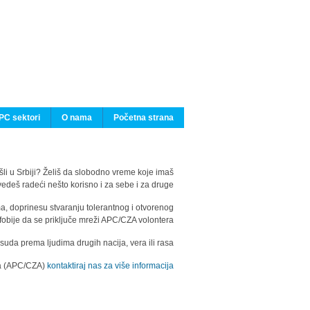
PC sektori
O nama
Početna strana
ašli u Srbiji? Želiš da slobodno vreme koje imaš
edeš radeći nešto korisno i za sebe i za druge?
ma, doprinesu stvaranju tolerantnog i otvorenog
fobije da se priključe mreži APC/CZA volontera.
uda prema ljudima drugih nacija, vera ili rasa.
ila (APC/CZA)
kontaktiraj nas za više informacija.