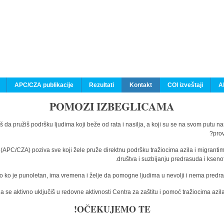
APC/CZA publikacije
Rezultati
Kontakt
COI izveštaji
A
POMOZI IZBEGLICAMA
š da pružiš podršku ljudima koji beže od rata i nasilja, a koji su se na svom putu n
prov
a (APC/CZA) poziva sve koji žele pruže direktnu podršku tražiocima azila i migranti
društva i suzbijanju predrasuda i kseno
o ko je punoletan, ima vremena i želje da pomogne ljudima u nevolji i nema predras
 se aktivno uključiš u redovne aktivnosti Centra za zaštitu i pomoć tražiocima az
OČEKUJEMO TE!