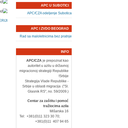
APC U SUBOTICI
APC/CZA odeljenje Subotica
RIJI
APC I ZVDO BEOGRAD
Rad sa maloletnicima bez pratnje
INFO
APC/CZA
je prepoznat kao
autoritet u azilu u državnoj
migracionoj strategiji Republike
Srbije!
- Strategija Vlade Republike
Srbije u oblasti migracija ("Sl.
Glasnik RS", no. 59/2009.)
Centar za zaštitu i pomoć
tražiocima azila
Mišarska 16
Tel: +381(0)11 323 30 70;
+381(0)11 407 94 65