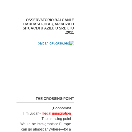
OSSERVATORIO BALCANI E
CAUCASO (OBC), APC/CZA O
SITUACIJI U AZILU U SRBIJI U
2011.
THE CROSSING POINT
Economist,
Tim Judah-
Illegal immigration
The crossing point
Would-be immigrants to Europe
can go almost anywhere—for a