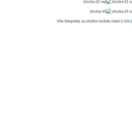
Više fotografija sa izložbe možete videti
U GALE