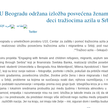
U Beogradu održana izložba posvećena ženam
deci tražiocima azila u Srb
Twitter
ogradu u umetničkom prostoru U10, Centar za zaštitu i pomoć tražiocima azila j
 realizovao izložbu posvećenu tražiocima azila i migrantima u Srbiji, pod na
"Tražioci azila – čekajući ž
viru projekta "Engaging with female and children refugees, migrants, asylum se
ing through Serbia" koji je finansirala Svetska Banka, realizaciji izložbe poseb
ineli studenti Univerziteta u Beogradu Ana Melentijević, Milena Apostolović i Ne
ć, koji su kroz svoje radove – fotografije, portrete i crteže, pokušali da približe mla
lnim građanima, posetiocima izložbe, životne priče žena i dece migranata i traž
a u Srbiji, probleme sa kojima se suočavaju svaki dan, njihova razmišljanja, i n
n podstakli razumevanje i empatiju prema ovoj grupi ljudi. Izbeglička kriza je u m
jama i lokalnim sredinama probudila jaz među ljudima i formirala atmosferu u 
darnost, empatija i razumevanje nisu na ceni. Izložba je takođe imala za cilj da s
ju i na predrasude, da predstavi mnogo više sličnosti nego razlika među pripadn
različitih nacija. Jer na kraju, svi imaju iste želje – mir, siguran dom i svetliju budu