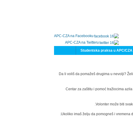
APC-CZA na Facebooku
APC-CZA na Twitteru
Studentska praksa u APC/CZA
Da li voliš da pomažeš drugima u nevolji? Želi
Centar za zaštitu i pomoć tražiocima azil
Volonter može biti svak
Ukoliko imaš želju da pomogneš i vremena da