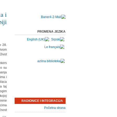
a i
iji
PROMENA JEZIKA
e 28.
zivom
ivot".
ekers
no su
manja
dima i
ilaca
a taj
nogim
kojoj
krene
RADIONICE I INTEGRACIJA
icima
Početna strana
ćnost.