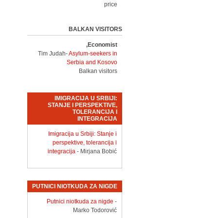
price
BALKAN VISITORS
Economist,
Tim Judah-
Asylum-seekers in
Serbia and Kosovo
Balkan visitors
IMIGRACIJA U SRBIJI:
STANJE I PERSPEKTIVE,
TOLERANCIJA I
INTEGRACIJA
Imigracija u Srbiji: Stanje i
perspektive, tolerancija i
integracija
- Mirjana Bobić
PUTNICI NIOTKUDA ZA NIGDE
Putnici niotkuda za nigde
-
Marko Todorović