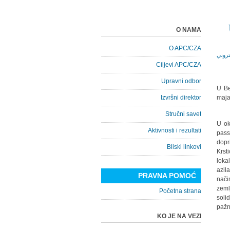
O NAMA
O APC/CZA
Ciljevi APC/CZA
Upravni odbor
U Be
Izvršni direktor
maja
Stručni savet
U ok
Aktivnosti i rezultati
pass
dopr
Bliski linkovi
Krsti
loka
azil
PRAVNA POMOĆ
nači
zeml
Početna strana
soli
pažn
KO JE NA VEZI