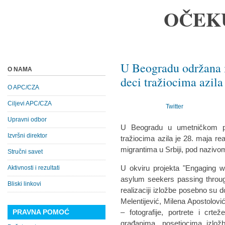
OČEK
U Beogradu održana 
O NAMA
deci tražiocima azila 
O APC/CZA
Ciljevi APC/CZA
Twitter
Upravni odbor
U Beogradu u umetničkom pr
Izvršni direktor
tražiocima azila je 28. maja re
migrantima u Srbiji, pod nazivom 
Stručni savet
U okviru projekta "Engaging w
Aktivnosti i rezultati
asylum seekers passing through
Bliski linkovi
realizaciji izložbe posebno su d
Melentijević, Milena Apostolovi
PRAVNA POMOĆ
– fotografije, portrete i crte
građanima, posetiocima izlož