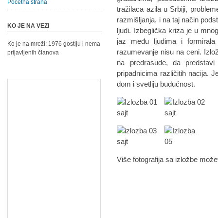
Početna strana
tražilaca azila u Srbiji, probl
razmišljanja, i na taj način pod
KO JE NA VEZI
ljudi. Izbeglička kriza je u mn
jaz među ljudima i formirala 
Ko je na mreži: 1976 gostiju i nema
razumevanje nisu na ceni. Izlož
prijavljenih članova
na predrasude, da predstavi
pripadnicima različitih nacija. J
dom i svetliju budućnost.
Više fotografija sa izložbe može