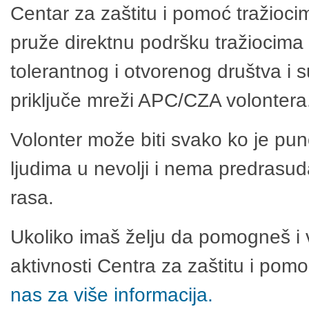
Centar za zaštitu i pomoć tražioci
pruže direktnu podršku tražiocima 
tolerantnog i otvorenog društva i 
priključe mreži APC/CZA volontera
Volonter može biti svako ko je pu
ljudima u nevolji i nema predrasuda
rasa.
Ukoliko imaš želju da pomogneš i 
aktivnosti Centra za zaštitu i po
nas za više informacija.