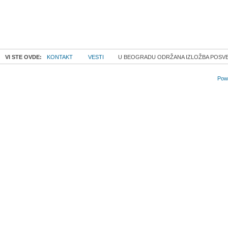
VI STE OVDE:
KONTAKT
VESTI
U BEOGRADU ODRŽANA IZLOŽBA POSVEĆE
Powe