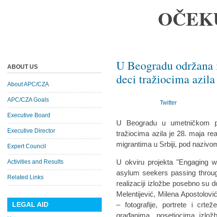
OČEK
U Beogradu održana 
ABOUT US
deci tražiocima azila 
About APC/CZA
APC/CZA Goals
Twitter
Executive Board
U Beogradu u umetničkom pr
Executive Director
tražiocima azila je 28. maja re
migrantima u Srbiji, pod nazivom 
Expert Council
U okviru projekta "Engaging w
Activities and Results
asylum seekers passing through
Related Links
realizaciji izložbe posebno su d
Melentijević, Milena Apostolovi
LEGAL AID
– fotografije, portrete i crte
građanima, posetiocima izlož