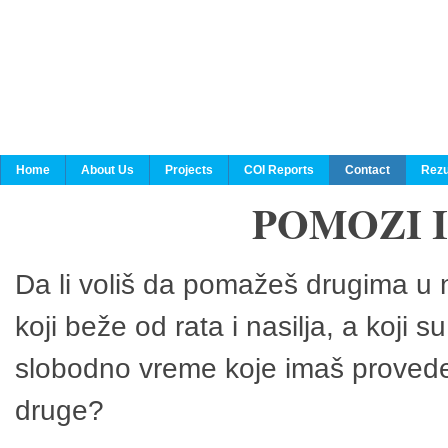
Home
About Us
Projects
COI Reports
Contact
Rezu
POMOZI 
Da li voliš da pomažeš drugima u n
koji beže od rata i nasilja, a koji 
slobodno vreme koje imaš provedeš
druge?