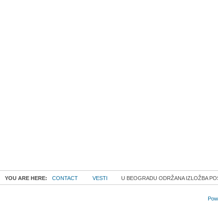
YOU ARE HERE:
CONTACT
VESTI
U BEOGRADU ODRŽANA IZLOŽBA POSV
Powe