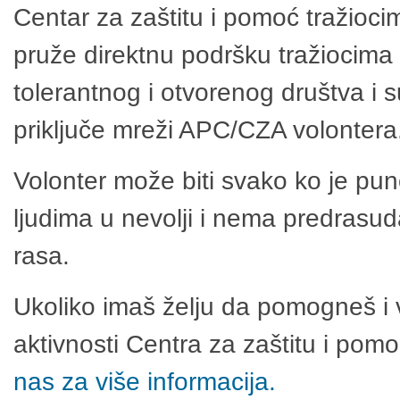
Centar za zaštitu i pomoć tražioci
pruže direktnu podršku tražiocima 
tolerantnog i otvorenog društva i 
priključe mreži APC/CZA volontera
Volonter može biti svako ko je pu
ljudima u nevolji i nema predrasuda
rasa.
Ukoliko imaš želju da pomogneš i 
aktivnosti Centra za zaštitu i po
nas za više informacija.