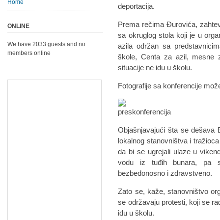
Home
deportacija.
Prema rečima Đurovića, zahtev 
ONLINE
sa okruglog stola koji je u orga
We have 2033 guests and no
azila održan sa predstavnicim
members online
škole, Centa za azil, mesne z
situacije ne idu u školu.
Fotografije sa konferencije mož
Objašnjavajući šta se dešava 
lokalnog stanovništva i tražioca
da bi se ugrejali ulaze u vikend
vodu iz tuđih bunara, pa s
bezbedonosno i zdravstveno.
Zato se, kaže, stanovništvo or
se održavaju protesti, koji se r
idu u školu.