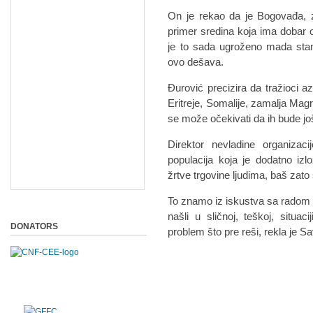
On je rekao da je Bogovađa, z
primer sredina koja ima dobar 
je to sada ugroženo mada stano
ovo dešava.
Đurović precizira da tražioci a
Eritreje, Somalije, zamalja Mag
se može očekivati da ih bude još
Direktor nevladine organiza
populacija koja je dodatno izl
žrtve trgovine ljudima, baš zato š
To znamo iz iskustva sa radom lju
našli u sličnoj, teškoj, situac
DONATORS
problem što pre reši, rekla je Sa