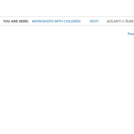
YOU ARE HERE:
WORKSHOPS WITH CHILDREN
VESTI
AZILANTI U ŠUMI
Powe