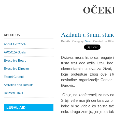
OČEK
Azilanti u šumi, stan
ABOUT US
Details
Category:
Vesti
Created on
18 N
About APC/CZA
APC/CZA Goals
Država mora hitno da reaguje 
Executive Board
trista tražilaca azila lutaju 
elementarnih uslova za život,
Executive Director
koje protestuje zbog ove situ
Expert Council
nevladine organizacije Centar
Activities and Results
Đurović.
Related Links
On je, na konferenciji za novi
Srbiji više manjih centara za p
kako bi se videlo ko zaista tra
LEGAL AID
neku drugu zemlju, jer je za t