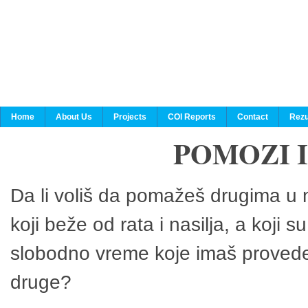
Home
About Us
Projects
COI Reports
Contact
Rezu
POMOZI 
Da li voliš da pomažeš drugima u n
koji beže od rata i nasilja, a koji 
slobodno vreme koje imaš provedeš
druge?