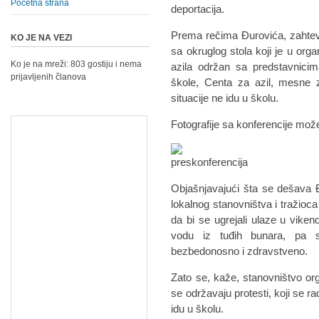
Početna strana
deportacija.
Prema rečima Đurovića, zahtev 
KO JE NA VEZI
sa okruglog stola koji je u orga
Ko je na mreži: 803 gostiju i nema
azila održan sa predstavnicim
prijavljenih članova
škole, Centa za azil, mesne z
situacije ne idu u školu.
Fotografije sa konferencije mož
Objašnjavajući šta se dešava 
lokalnog stanovništva i tražioca
da bi se ugrejali ulaze u vikend
vodu iz tuđih bunara, pa s
bezbedonosno i zdravstveno.
Zato se, kaže, stanovništvo or
se održavaju protesti, koji se r
idu u školu.