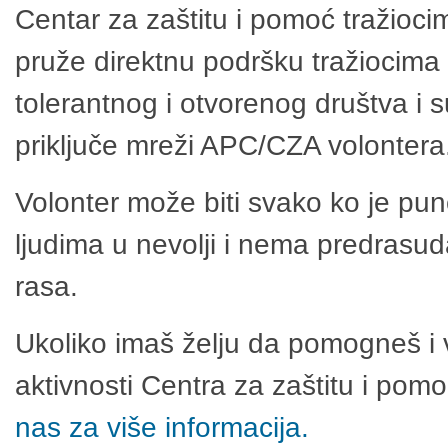
Centar za zaštitu i pomoć tražioci
pruže direktnu podršku tražiocima 
tolerantnog i otvorenog društva i 
priključe mreži APC/CZA volontera
Volonter može biti svako ko je pu
ljudima u nevolji i nema predrasuda
rasa.
Ukoliko imaš želju da pomogneš i 
aktivnosti Centra za zaštitu i po
nas za više informacija.