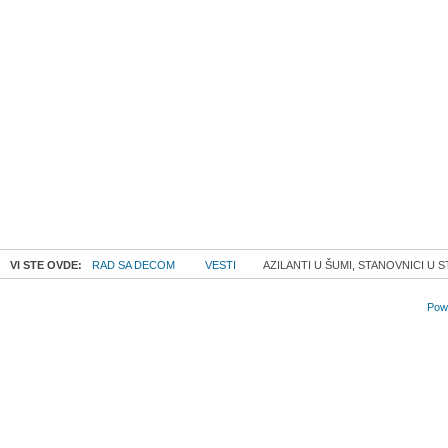
VI STE OVDE:
RAD SA DECOM
VESTI
AZILANTI U ŠUMI, STANOVNICI U 
Powe