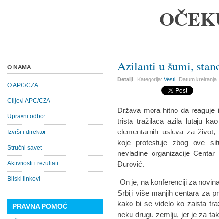
OČEK
Azilanti u šumi, stan
O NAMA
Detalji
Kategorija:
Vesti
Datum kreiranja
O APC/CZA
Ciljevi APC/CZA
Država mora hitno da reaguje 
Upravni odbor
trista tražilaca azila lutaju 
elementarnih uslova za život,
Izvršni direktor
koje protestuje zbog ove situ
Stručni savet
nevladine organizacije Centar
Aktivnosti i rezultati
Đurović.
Bliski linkovi
On je, na konferenciji za novi
Srbiji više manjih centara za p
kako bi se videlo ko zaista tra
PRAVNA POMOĆ
neku drugu zemlju, jer je za t