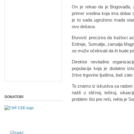
On je rekao da je Bogovađa, z
primer sredina koja ima dobar 
je to sada ugroženo mada stano
ovo dešava.
Đurović precizira da tražioci a
Eritreje, Somalije, zamalja Mag
se može očekivati da ih bude još
Direktor nevladine organiza
populacija koja je dodatno izl
žrtve trgovine ljudima, baš zato š
To znamo iz iskustva sa radom lju
našli u sličnoj, teškoj, situac
DONATORI
problem što pre reši, rekla je Sa