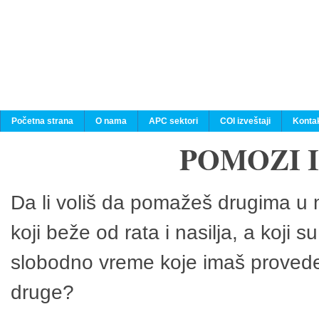
Početna strana
O nama
APC sektori
COI izveštaji
Konta
POMOZI 
Da li voliš da pomažeš drugima u n
koji beže od rata i nasilja, a koji 
slobodno vreme koje imaš provedeš
druge?