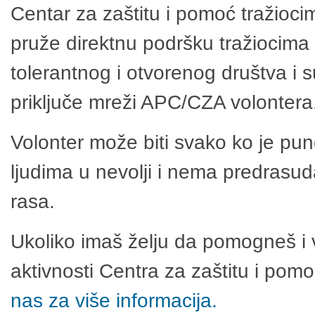
Centar za zaštitu i pomoć tražioci
pruže direktnu podršku tražiocima 
tolerantnog i otvorenog društva i 
priključe mreži APC/CZA volontera
Volonter može biti svako ko je pu
ljudima u nevolji i nema predrasuda
rasa.
Ukoliko imaš želju da pomogneš i 
aktivnosti Centra za zaštitu i po
nas za više informacija.