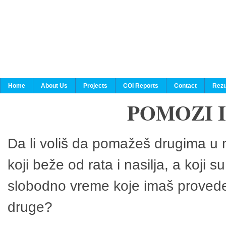
Home
About Us
Projects
COI Reports
Contact
Rezu
POMOZI 
Da li voliš da pomažeš drugima u n
koji beže od rata i nasilja, a koji 
slobodno vreme koje imaš provedeš
druge?