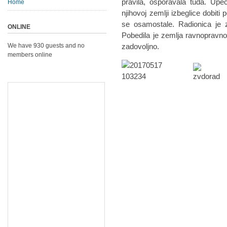
pravila, osporavala tuđa. Upeč
Home
njihovoj zemlji izbeglice dobiti 
se osamostale. Radionica je z
ONLINE
Pobedila je zemlja ravnopravnos
We have 930 guests and no
zadovoljno.
members online