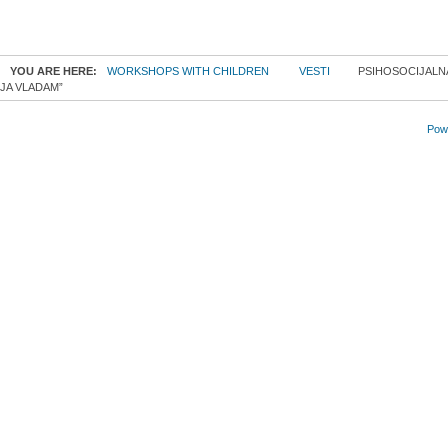
YOU ARE HERE:
WORKSHOPS WITH CHILDREN
VESTI
PSIHOSOCIJALNA
JA VLADAM”
Powe