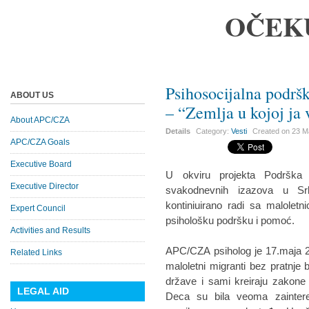
OČEK
Psihosocijalna podrš
ABOUT US
– “Zemlja u kojoj ja
About APC/CZA
Details
Category:
Vesti
Created on
23 M
APC/CZA Goals
Executive Board
U okviru projekta Podrška 
Executive Director
svakodnevnih izazova u Sr
kontiniuirano radi sa malolet
Expert Council
psihološku podršku i pomoć.
Activities and Results
APC/CZA psiholog je 17.maja 2
Related Links
maloletni migranti bez pratnje b
države i sami kreiraju zakone i
LEGAL AID
Deca su bila veoma zainteres