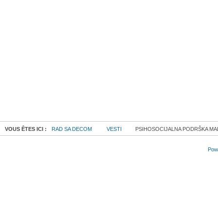
VOUS ÊTES ICI :
RAD SA DECOM
VESTI
PSIHOSOCIJALNA PODRŠKA MALO
Powe