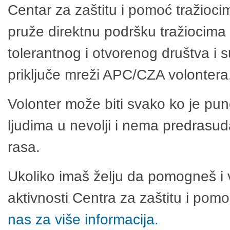
Centar za zaštitu i pomoć tražioci
pruže direktnu podršku tražiocima 
tolerantnog i otvorenog društva i 
priključe mreži APC/CZA volontera
Volonter može biti svako ko je pu
ljudima u nevolji i nema predrasuda
rasa.
Ukoliko imaš želju da pomogneš i 
aktivnosti Centra za zaštitu i po
nas za više informacija.