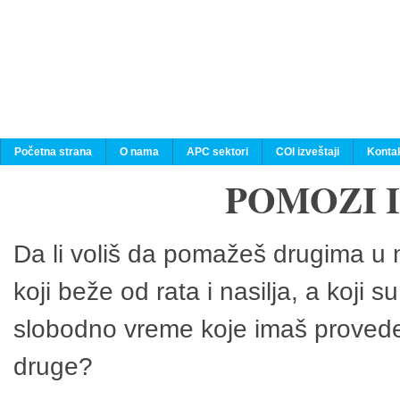
Početna strana
O nama
APC sektori
COI izveštaji
Konta
POMOZI 
Da li voliš da pomažeš drugima u n
koji beže od rata i nasilja, a koji 
slobodno vreme koje imaš provedeš
druge?