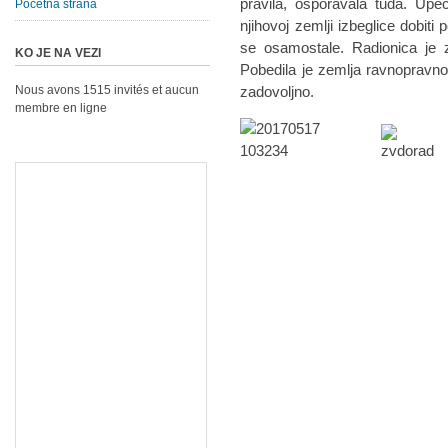
pravila, osporavala tuđa. Upeč
Početna strana
njihovoj zemlji izbeglice dobiti 
se osamostale. Radionica je z
KO JE NA VEZI
Pobedila je zemlja ravnopravnos
Nous avons 1515 invités et aucun
zadovoljno.
membre en ligne