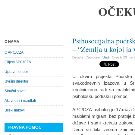
OČEK
Psihosocijalna podrš
O NAMA
– “Zemlja u kojoj ja
O APC/CZA
Détails
Catégorie :
Vesti
Créé le
23 mai 
Ciljevi APC/CZA
Upravni odbor
U okviru projekta Podrška 
Izvršni direktor
svakodnevnih izazova u Sr
kontiniuirano radi sa malolet
Stručni savet
psihološku podršku i pomoć.
Aktivnosti i rezultati
APC/CZA psiholog je 17.maja 2
Bliski linkovi
maloletni migranti bez pratnje b
države i sami kreiraju zakone i
PRAVNA POMOĆ
Deca su bila veoma zainteres