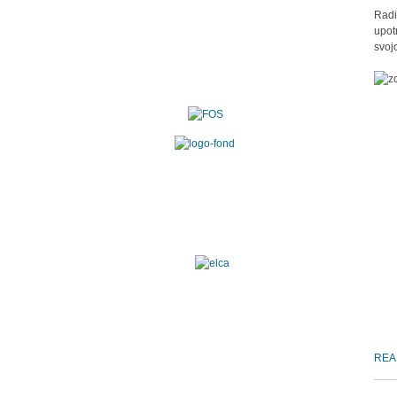
Radi
upot
svojo
REA