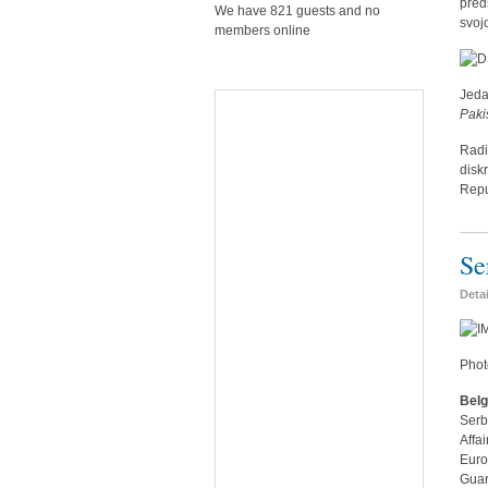
pred
We have 821 guests and no
svoj
members online
Jeda
Paki
Radi
disk
Repu
Se
Deta
Phot
Belg
Serb
Affa
Euro
Guar