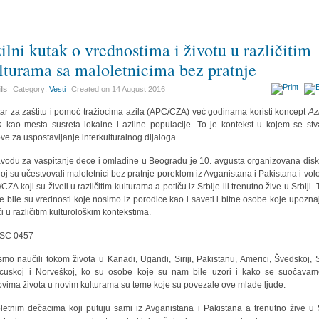
ilni kutak o vrednostima i životu u različitim
lturama sa maloletnicima bez pratnje
ils
Category:
Vesti
Created on
14 August 2016
ar za zaštitu i pomoć tražiocima azila (APC/CZA) već godinama koristi koncept
Az
a
kao mesta susreta lokalne i azilne populacije. To je kontekst u kojem se stv
ve za uspostavljanje interkulturalnog dijaloga.
vodu za vaspitanje dece i omladine u Beogradu je 10. avgusta organizovana disk
joj su učestvovali maloletnici bez pratnje poreklom iz Avganistana i Pakistana i volo
CZA koji su živeli u različitim kulturama a potiču iz Srbije ili trenutno žive u Srbiji.
je bile su vrednosti koje nosimo iz porodice kao i saveti i bitne osobe koje upozn
ći u različitim kulturološkim kontekstima.
smo naučili tokom života u Kanadi, Ugandi, Siriji, Pakistanu, Americi, Švedskoj, Sr
cuskoj i Norveškoj, ko su osobe koje su nam bile uzori i kako se suočava
ovima života u novim kulturama su teme koje su povezale ove mlade ljude.
letnim dečacima koji putuju sami iz Avganistana i Pakistana a trenutno žive u S