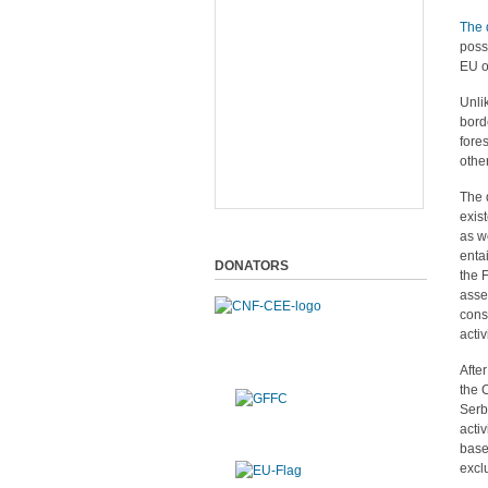
The 
poss
EU o
Unli
bord
fore
othe
The 
exis
as w
entai
DONATORS
the 
asse
cons
activ
Afte
the 
Serb
activ
base
excl