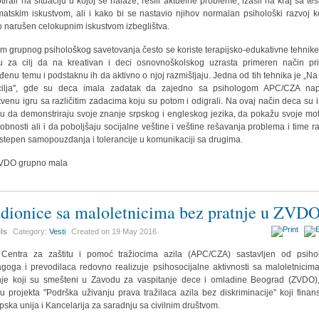
tirali na situaciju u kojoj se nalaze, rešili aktuelne probleme, izašli na kraj sa teš
matskim iskustvom, ali i kako bi se nastavio njihov normalan psihološki razvoj ko
o narušen celokupnim iskustvom izbeglištva.
m grupnog psihološkog savetovanja često se koriste terapijsko-edukativne tehnike
u za cilj da na kreativan i deci osnovnoškolskog uzrasta primeren način pri
đenu temu i podstaknu ih da aktivno o njoj razmišljaju. Jedna od tih tehnika je „Na
cilja", gde su deca imala zadatak da zajedno sa psihologom APC/CZA nap
tvenu igru sa različitim zadacima koju su potom i odigrali. Na ovaj način deca su 
iku da demonstriraju svoje znanje srpskog i engleskog jezika, da pokažu svoje mo
obnosti ali i da poboljšaju socijalne veštine i veštine rešavanja problema i time ra
 stepen samopouzdanja i tolerancije u komunikaciji sa drugima.
dionice sa maloletnicima bez pratnje u ZVD
ils
Category:
Vesti
Created on
19 May 2016
Centra za zaštitu i pomoć tražiocima azila (APC/CZA) sastavljen od psiho
goga i prevodilaca redovno realizuje psihosocijalne aktivnosti sa maloletnicim
nje koji su smešteni u Zavodu za vaspitanje dece i omladine Beograd (ZVDO)
ru projekta "Podrška uživanju prava tražilaca azila bez diskriminacije" koji finans
pska unija i Kancelarija za saradnju sa civilnim društvom.