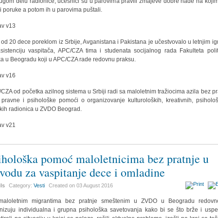
ugom delu radionice, učesnici su u parovima pravili zmajeve dobre nade na koji
li poruke a potom ih u parovima puštali.
 od 20 dece poreklom iz Srbije, Avganistana i Pakistana je učestvovalo u letnjim i
sistenciju vaspitača, APC/CZA tima i studenata socijalnog rada Fakulteta polit
a u Beogradu koji u APC/CZA rade redovnu praksu.
CZA od početka azilnog sistema u Srbiji radi sa maloletnim tražiocima azila bez pr
 pravne i psihološke pomoći o organizovanje kulturoloških, kreativnih, psihološ
čkih radionica u ZVDO Beograd.
ihološka pomoć maloletnicima bez pratnje u
vodu za vaspitanje dece i omladine
ils
Category:
Vesti
Created on
03 August 2016
maloletnim migrantima bez pratnje smeštenim u ZVDO u Beogradu redovn
nizuju individualna i grupna psihološka savetovanja kako bi se što brže i uspe