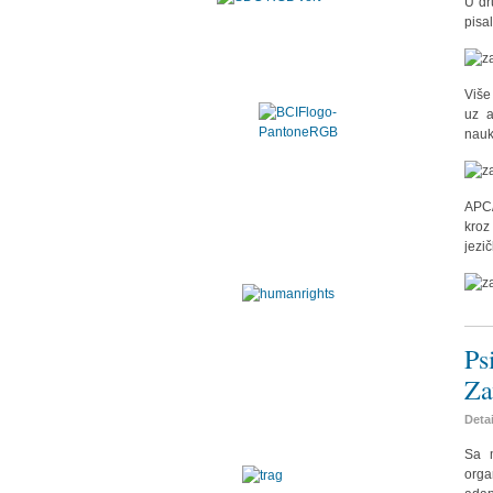
U dr
pisa
Više
uz a
nauk
APC/
kroz
jezi
Ps
Za
Deta
Sa 
orga