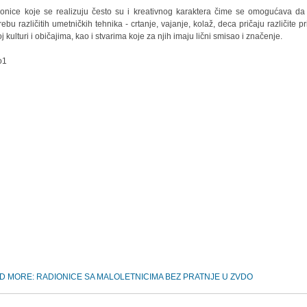
onice koje se realizuju često su i kreativnog karaktera čime se omogućava da
rebu različitih umetničkih tehnika - crtanje, vajanje, kolaž, deca pričaju različite pr
j kulturi i običajima, kao i stvarima koje za njih imaju lični smisao i značenje.
D MORE: RADIONICE SA MALOLETNICIMA BEZ PRATNJE U ZVDO