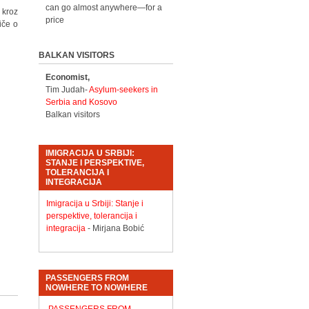
can go almost anywhere—for a
 kroz
price
iče o
BALKAN VISITORS
Economist,
Tim Judah-
Asylum-seekers in
Serbia and Kosovo
Balkan visitors
IMIGRACIJA U SRBIJI:
STANJE I PERSPEKTIVE,
TOLERANCIJA I
INTEGRACIJA
Imigracija u Srbiji: Stanje i
perspektive, tolerancija i
integracija
- Mirjana Bobić
PASSENGERS FROM
NOWHERE TO NOWHERE