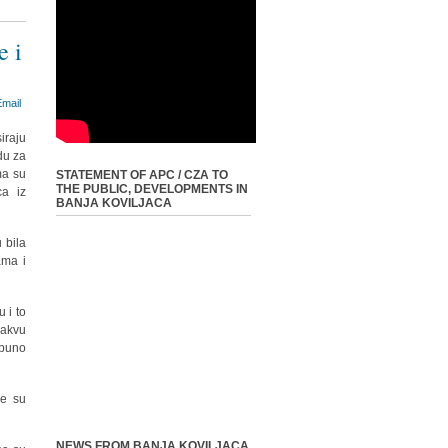
e i
iraju
du za
ma su
STATEMENT OF APC / CZA TO
THE PUBLIC, DEVELOPMENTS IN
ca iz
BANJA KOVILJACA
 bila
ama i
 i to
kakvu
 puno
je su
NEWS FROM BANJA KOVILJACA