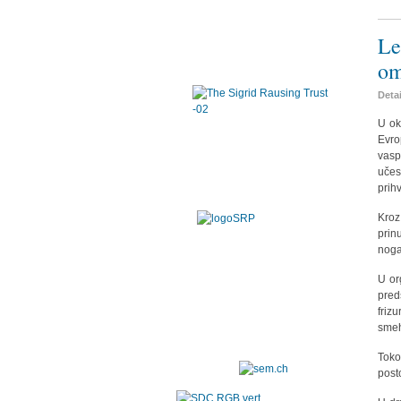
Le
om
Deta
U ok
Evro
vasp
učes
prih
Kroz
prin
noga
U or
pred
friz
smeh
Toko
post