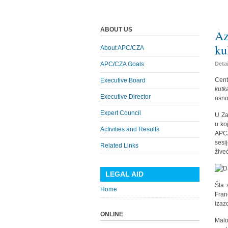
ABOUT US
Az
ku
About APC/CZA
APC/CZA Goals
Deta
Cent
Executive Board
kutk
Executive Director
osno
Expert Council
U Za
u ko
Activities and Results
APC/
sesi
Related Links
žive
LEGAL AID
Šta 
Home
Fran
izaz
ONLINE
Malo