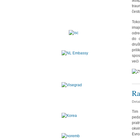
adap
trau
čest
Toko
imaj
odre
do 
druš
pril
spos
veći
Ra
Deta
Tim 
peda
prat
okvi
Evro