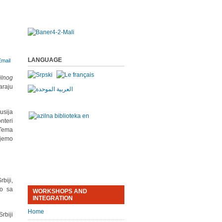
LANGUAGE
ilnog
araju
usija
nteri
 Tema
ajemo
biji,
mo sa
WORKSHOPS AND
INTEGRATION
Home
rbiji