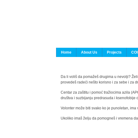
Home
About Us
Projects
COI
Da li voliš da pomažeš drugima u nevolji? Želiš
provedeš radeći nešto korisno i za sebe i za 
Centar za zaštitu i pomoć tražiocima azila (AP
društva i suzbijanju predrasuda i ksenofobije 
Volonter može biti svako ko je punoletan, ima 
Ukoliko imaš želju da pomogneš i vremena da s