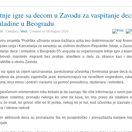
tnje igre sa decom u Zavodu za vaspitanje dec
ladine u Beogradu
ils
Category:
Vesti
Created on
06 August 2016
viru projekta "Podrška uživanju prava tražilaca azila bez diskriminacije" koji finans
pska unija i Kancelarija za saradnju sa civilnim društvom Republike Srbije, u Zavo
itanje dece i omladine u Beogradu 05. avgusta su organizovane letnje igre u koji
tvovali maloletni migranti bez pratnje smešteni u delu za strance kao i de
vatilišta u okviru Zavoda.
 niz igara sa ciljem upoznavanja, povezivanja učesnika i formiranja grupe deca su
uđena da pronađu zajednički jezik komunicirajući na neveštom engleskom, ruk
ma, kroz mimu i pokret i naravno uz pomoć prevodioca, studenara i volontera.
ganičenom vremenskom roku trebalo je da saznaju što više informacija o svom paru
stave ostalima, pronađu nekoga ko ume da kuva, ko ima pravo da odabere 
uru će imati, ko govori više od tri jezika, nekog ko je kul, kod učesnika je izazvalo
a i iskrene radosti.
m aktivnosti deca su pronalazila šta im jezajedničko i prevazilazila barijere ko
ojale.