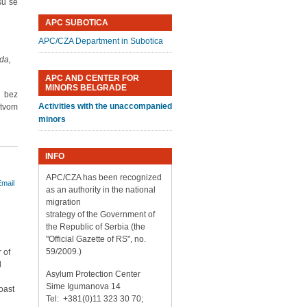
su se
APC SUBOTICA
APC/CZA Department in Subotica
nda,
APC AND CENTER FOR
MINORS BELGRADE
a bez
Activities with the unaccompanied
štvom
minors
INFO
APC/CZA has been recognized
as an authority in the national
migration
strategy of the Government of
the Republic of Serbia (the
"Official Gazette of RS", no.
59/2009.)
 of
l
Asylum Protection Center
Sime Igumanova 14
oast
Tel: +381(0)11 323 30 70;