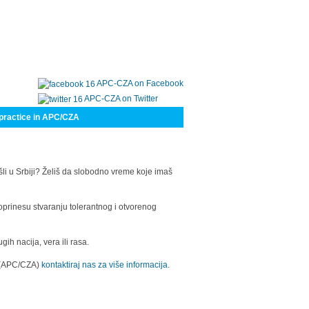
APC-CZA on Facebook
APC-CZA on Twitter
practice in APC/CZA
šli u Srbiji? Želiš da slobodno vreme koje imaš
oprinesu stvaranju tolerantnog i otvorenog
h nacija, vera ili rasa.
a (APC/CZA)
kontaktiraj nas za više informacija.