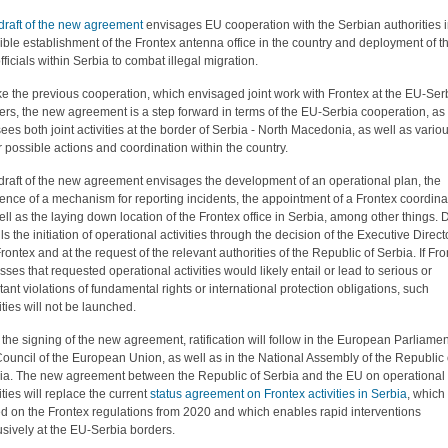
draft of the new agreement
envisages EU cooperation with the Serbian authorities 
ible establishment of the Frontex antenna office in the country and deployment of t
fficials within Serbia to combat illegal migration.
ke the previous cooperation, which envisaged joint work with Frontex at the EU-Ser
ers, the new agreement is a step forward in terms of the EU-Serbia cooperation, as 
sees both joint activities at the border of Serbia - North Macedonia, as well as vario
r possible actions and coordination within the country.
draft of the new agreement envisages the development of an operational plan, the
tence of a mechanism for reporting incidents, the appointment of a Frontex coordina
ell as the laying down location of the Frontex office in Serbia, among other things. D
ls the initiation of operational activities through the decision of the Executive Direct
Frontex and at the request of the relevant authorities of the Republic of Serbia. If Fr
sses that requested operational activities would likely entail or lead to serious or
tant violations of fundamental rights or international protection obligations, such
ities will not be launched.
r the signing of the new agreement, ratification will follow in the European Parliamen
Council of the European Union, as well as in the National Assembly of the Republic 
ia. The new agreement between the Republic of Serbia and the EU on operational
ities will replace the current
status agreement on Frontex activities in Serbia
, which 
d on the Frontex regulations from 2020 and which enables rapid interventions
usively at the EU-Serbia borders.