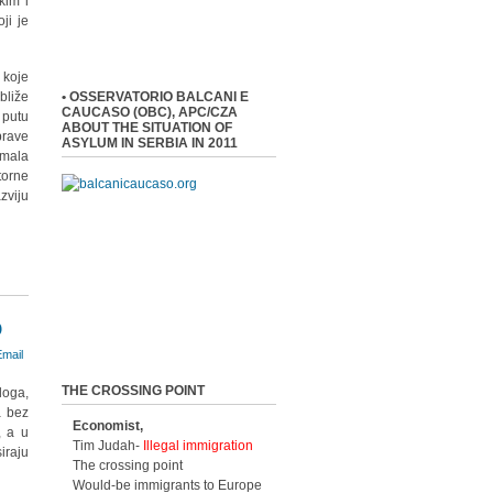
kim i
ji je
 koje
bliže
• OSSERVATORIO BALCANI E
CAUCASO (OBC), APC/CZA
 putu
ABOUT THE SITUATION OF
rave
ASYLUM IN SERBIA IN 2011
imala
torne
zviju
O
THE CROSSING POINT
loga,
a bez
Economist,
, a u
Tim Judah-
Illegal immigration
iraju
The crossing point
Would-be immigrants to Europe