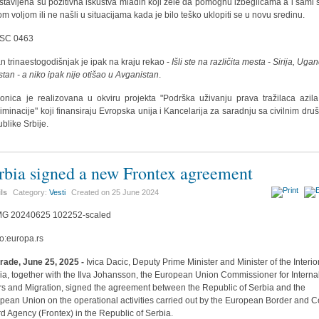
stavljena su pozitivna iskustva mladih koji žele da pomognu izbeglicama a i sami 
om voljom ili ne našli u situacijama kada je bilo teško uklopiti se u novu sredinu.
n trinaestogodišnjak je ipak na kraju rekao -
Išli ste na različita mesta - Sirija, Uga
stan - a niko ipak nije otišao u Avganistan
.
onica je realizovana u okviru projekta "Podrška uživanju prava tražilaca azil
riminacije" koji finansiraju Evropska unija i Kancelarija za saradnju sa civilnim dru
blike Srbije.
rbia signed a new Frontex agreement
ils
Category:
Vesti
Created on
25 June 2024
o:europa.rs
rade, June 25, 2025 -
Ivica Dacic, Deputy Prime Minister and Minister of the Interior
ia, together with the Ilva Johansson, the European Union Commissioner for Interna
irs and Migration, signed the agreement between the Republic of Serbia and the
pean Union on the operational activities carried out by the European Border and C
d Agency (Frontex) in the Republic of Serbia.