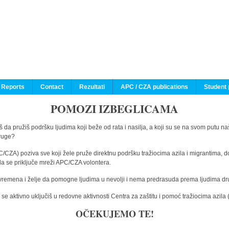
 Reports
Contact
Rezultati
APC / CZA publications
Student 
POMOZI IZBEGLICAMA
 da pružiš podršku ljudima koji beže od rata i nasilja, a koji su se na svom putu na
druge?
C/CZA) poziva sve koji žele pruže direktnu podršku tražiocima azila i migrantima, d
da se priključe mreži APC/CZA volontera.
vremena i želje da pomogne ljudima u nevolji i nema predrasuda prema ljudima drugi
e aktivno uključiš u redovne aktivnosti Centra za zaštitu i pomoć tražiocima azil
OČEKUJEMO TE!