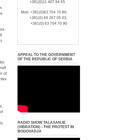
+381(0)11 407 94 65
in
Mob: +381(0)63 704 70 80;
he
+381(0) 69 267 05 03;
+381(0) 63 704 70 90
bia
it
us
APPEAL TO THE GOVERNMENT
OF THE REPUBLIC OF SERBIA
tor,
raft
or of
ontex
t,
of
RADIO SHOW TALASANJE
is
(VIBRATION) –THE PROTEST IN
BOGOVADJA