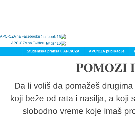
APC-CZA na Facebooku
APC-CZA na Twitteru
Studentska praksa u APC/CZA
APC/CZA publikacije
POMOZI 
Da li voliš da pomažeš drugima 
koji beže od rata i nasilja, a koji
slobodno vreme koje imaš pro