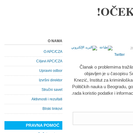
OČEK
O NAMA
O APC/CZA
Twitter
Ciljevi APC/CZA
Članak o problemima tražila
Upravni odbor
objavljen je u časopisu S
Knezić, Institut za kriminiloška
Izvršni direktor
Političkih nauka u Beogradu, go
Stručni savet
rada koristio podatke i informac
Aktivnosti i rezultati
Bliski linkovi
PRAVNA POMOĆ