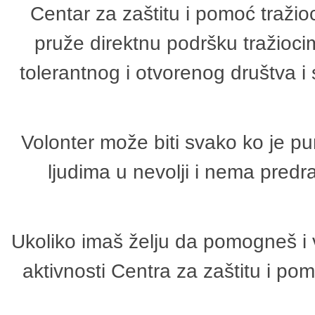
Centar za zaštitu i pomoć tražio
pruže direktnu podršku tražioci
tolerantnog i otvorenog društva i
Volonter može biti svako ko je p
ljudima u nevolji i nema predr
Ukoliko imaš želju da pomogneš i 
aktivnosti Centra za zaštitu i p