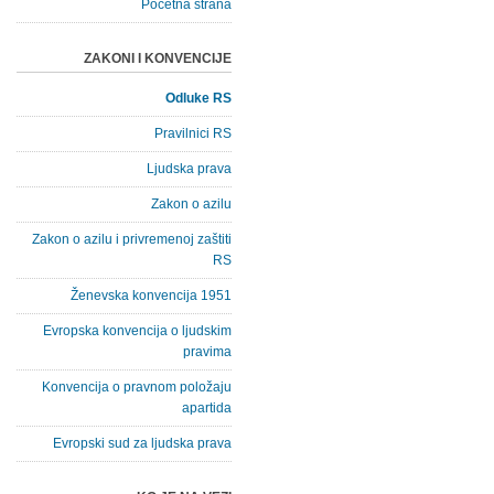
Početna strana
ZAKONI I KONVENCIJE
Odluke RS
Pravilnici RS
Ljudska prava
Zakon o azilu
Zakon o azilu i privremenoj zaštiti
RS
Ženevska konvencija 1951
Evropska konvencija o ljudskim
pravima
Konvencija o pravnom položaju
apartida
Evropski sud za ljudska prava