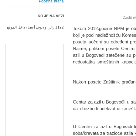
Početna strana
KO JE NA VEZI
1122 زائر، ولايوجد أعضاء داخل الموقع
Tokom 2012.godine NPM je oba
koji je pod nadležnošću Komeser
poseta uočeni su određeni pro
Naime, prilikom posete Centru
azil u Bogovađi zatečene su 
nedostatka smeštajnih kapaci
Nakon posete Zaštitnik građan
• Centar za azil u Bogovođi, u s
da obezbedi adekvatne smeštaj
• U Centru za azil u Bogovađi
soba/krevata za trazioce azila ko