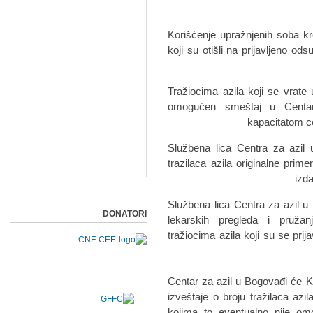
• Korišćenje upražnjenih soba k
koji su otišli na prijavljeno od
• Tražiocima azila koji se vrat
omogućen smeštaj u Centar
kapacitatom c
• Službena lica Centra za azi
trazilaca azila originalne prim
izda
• Službena lica Centra za azil 
DONATORI
lekarskih pregleda i pruža
tražiocima azila koji su se pri
• Centar za azil u Bogovađi će 
izveštaje o broju tražilaca azil
kojima to eventualno nije om