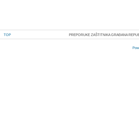
TOP
PREPORUKE ZAŠTITNIKA GRAĐANA REPUBLI
Powe