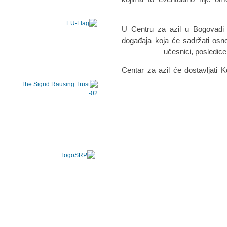
• U Centru za azil u Bogovađi
događaja koja će sadržati osn
učesnici, posledic
• Centar za azil će dostavljati