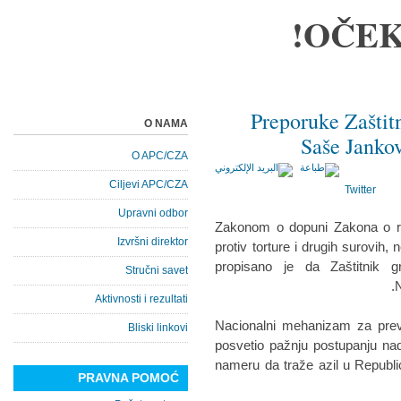
OČEK
Preporuke Zaštit
O NAMA
Saše Jankov
O APC/CZA
Ciljevi APC/CZA
Twitter
Upravni odbor
Zakonom o dopuni Zakona o rat
Izvršni direktor
protiv torture i drugih surovih, 
propisano je da Zaštitnik g
Stručni savet
N
Aktivnosti i rezultati
Nacionalni mehanizam za prev
Bliski linkovi
posvetio pažnju postupanju nad
nameru da traže azil u Republi
PRAVNA POMOĆ