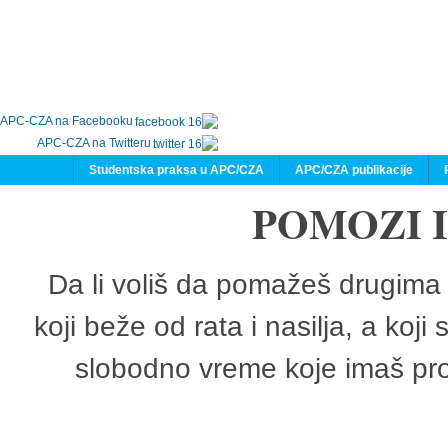
APC-CZA na Facebooku
APC-CZA na Twitteru
Studentska praksa u APC/CZA
APC/CZA publikacije
POMOZI 
Da li voliš da pomažeš drugima 
koji beže od rata i nasilja, a koji
slobodno vreme koje imaš pro