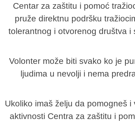
Centar za zaštitu i pomoć tražio
pruže direktnu podršku tražioci
tolerantnog i otvorenog društva i
Volonter može biti svako ko je p
ljudima u nevolji i nema predr
Ukoliko imaš želju da pomogneš i 
aktivnosti Centra za zaštitu i p