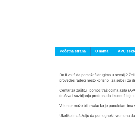
Početna strana
O nama
APC sekto
Da li voliš da pomažeš drugima u nevolji? Želiš
provedeš radeći nešto korisno i za sebe i za 
Centar za zaštitu i pomoć tražiocima azila (AP
društva i suzbijanju predrasuda i ksenofobije 
Volonter može biti svako ko je punoletan, ima 
Ukoliko imaš želju da pomogneš i vremena da s