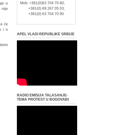
Mob: +381(0)63 704 70 80;
aje o
+381(0) 69 267 05 03;
 nije
+381(0) 63 704 70 90
ja će
o i o
APEL VLADI REPUBLIKE SRBIJE
ednim
RADIO EMISIJA TALASANJE-
TEMA PROTEST U BOGOVAĐI