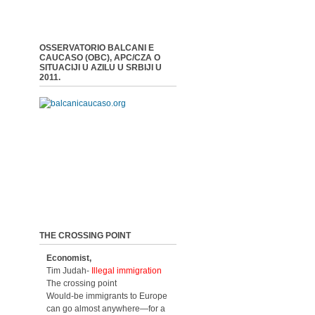
OSSERVATORIO BALCANI E
CAUCASO (OBC), APC/CZA O
SITUACIJI U AZILU U SRBIJI U
2011.
THE CROSSING POINT
Economist,
Tim Judah-
Illegal immigration
The crossing point
Would-be immigrants to Europe
can go almost anywhere—for a