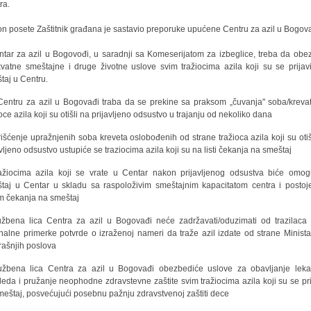
ra.
n posete Zaštitnik građana je sastavio preporuke upućene Centru za azil u Bogova
ntar za azil u Bogovođi, u saradnji sa Komeserijatom za izbeglice, treba da obe
vatne smeštajne i druge životne uslove svim tražiocima azila koji su se prijavi
taj u Centru.
Centru za azil u Bogovađi traba da se prekine sa praksom „čuvanja" soba/kreva
ioce azila koji su otišli na prijavljeno odsustvo u trajanju od nekoliko dana
rišćenje upražnjenih soba kreveta oslobođenih od strane tražioca azila koji su otiš
avljeno odsustvo ustupiće se traziocima azila koji su na listi čekanja na smeštaj
ažiocima azila koji se vrate u Centar nakon prijavljenog odsustva biće omo
taj u Centar u skladu sa raspoloživim smeštajnim kapacitatom centra i posto
om čekanja na smeštaj
užbena lica Centra za azil u Bogovađi neće zadržavati/oduzimati od trazilaca 
inalne primerke potvrde o izraženoj nameri da traže azil izdate od strane Minista
rašnjih poslova
užbena lica Centra za azil u Bogovađi obezbediće uslove za obavljanje leka
leda i pružanje neophodne zdravstevne zaštite svim tražiocima azila koji su se prij
meštaj, posvećujući posebnu pažnju zdravstvenoj zaštiti dece