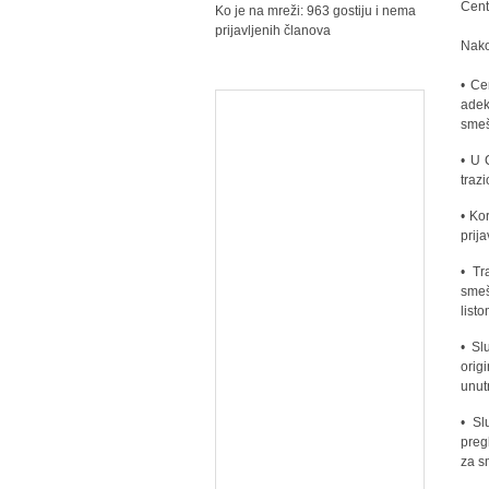
Cent
Ko je na mreži: 963 gostiju i nema
prijavljenih članova
Nako
• Ce
adek
smeš
• U 
traz
• Ko
prij
• Tr
smeš
list
• Sl
orig
unut
• Sl
preg
za s