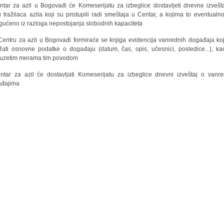
ntar za azil u Bogovađi će Komeserijatu za izbeglice dostavljeti dnevne izvešt
u tražilaca azila koji su pristupili radi smeštaja u Centar, a kojima to eventualno
ućeno iz razloga nepostojanja slobodnih kapaciteta
Centru za azil u Bogovađi formiraće se knjiga evidencija vanrednih događaja ko
žati osnovne podatke o događaju (datum, čas, opis, učesnici, posledice...), ka
uzetim merama tim povodom
ntar za azil će dostavljati Komeserijatu za izbeglice dnevni izveštaj o vanr
ađajima