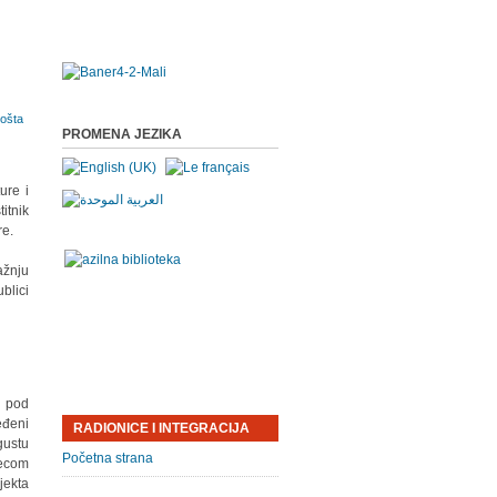
PROMENA JEZIKA
ure i
itnik
re.
ažnju
blici
e pod
eđeni
RADIONICE I INTEGRACIJA
gustu
Početna strana
decom
jekta