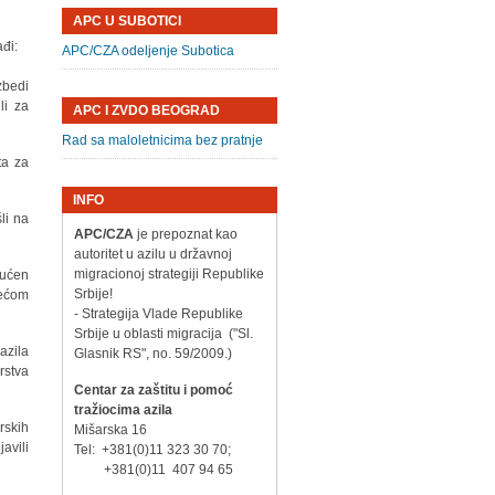
APC U SUBOTICI
đi:
APC/CZA odeljenje Subotica
zbedi
li za
APC I ZVDO BEOGRAD
Rad sa maloletnicima bez pratnje
ta za
INFO
li na
APC/CZA
je prepoznat kao
autoritet u azilu u državnoj
migracionoj strategiji Republike
gućen
Srbije!
jećom
- Strategija Vlade Republike
Srbije u oblasti migracija ("Sl.
azila
Glasnik RS", no. 59/2009.)
rstva
Centar za zaštitu i pomoć
tražiocima azila
rskih
Mišarska 16
avili
Tel: +381(0)11 323 30 70;
+381(0)11 407 94 65