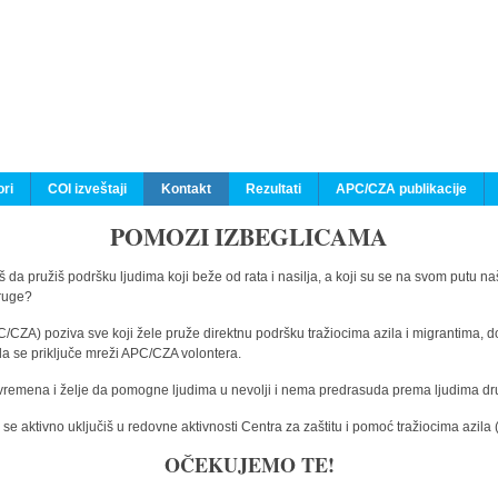
ri
COI izveštaji
Kontakt
Rezultati
APC/CZA publikacije
POMOZI IZBEGLICAMA
 da pružiš podršku ljudima koji beže od rata i nasilja, a koji su se na svom putu na
druge?
C/CZA) poziva sve koji žele pruže direktnu podršku tražiocima azila i migrantima, d
da se priključe mreži APC/CZA volontera.
vremena i želje da pomogne ljudima u nevolji i nema predrasuda prema ljudima drugi
e aktivno uključiš u redovne aktivnosti Centra za zaštitu i pomoć tražiocima azil
OČEKUJEMO TE!