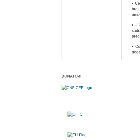
• Ce
broj
omog
• U 
sadr
pred
• Ce
dog
DONATORI