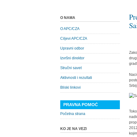
Pr
O NAMA
Sa
O APC/CZA
Ciljevi APC/CZA
Upravni odbor
Zako
Izvršni direktor
drug
građ
Stručni savet
Naci
Aktivnosti i rezultati
post
Srbi
Bliski linkovi
PRAVNA POMOĆ
Toko
Početna strana
nadl
prop
2012
KO JE NA VEZI
koji