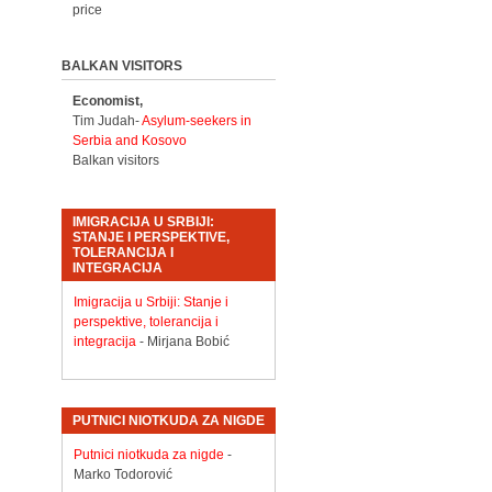
price
BALKAN VISITORS
Economist,
Tim Judah-
Asylum-seekers in
Serbia and Kosovo
Balkan visitors
IMIGRACIJA U SRBIJI:
STANJE I PERSPEKTIVE,
TOLERANCIJA I
INTEGRACIJA
Imigracija u Srbiji: Stanje i
perspektive, tolerancija i
integracija
- Mirjana Bobić
PUTNICI NIOTKUDA ZA NIGDE
Putnici niotkuda za nigde
-
Marko Todorović