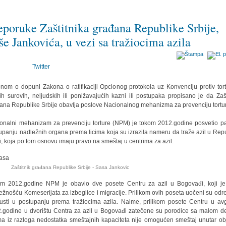
eporuke Zaštitnika građana Republike Srbije,
še Jankovića, u vezi sa tražiocima azila
Twitter
nom o dopuni Zakona o ratifikaciji Opcionog protokola uz Konvenciju protiv tort
ih surovih, neljudskih ili ponižavajućih kazni ili postupaka propisano je da Zašt
ana Republike Srbije obavlja poslove Nacionalnog mehanizma za prevenciju tortu
onalni mehanizam za prevenciju torture (NPM) je tokom 2012.godine posvetio p
upanju nadležnih organa prema licima koja su izrazila nameru da traže azil u Repu
ji, koja po tom osnovu imaju pravo na smeštaj u centrima za azil.
Zaštitnik građana Republike Srbije
- Sasa Jankovic
m 2012.godine NPM je obavio dve posete Centru za azil u Bogovađi, koji j
ežnošću Komeserijata za izbeglice i migracije. Prilikom ovih poseta uočeni su odr
usti u postupanju prema tražiocima azila. Naime, prilikom posete Centru u av
.godine u dvorištu Centra za azil u Bogovađi zatečene su porodice sa malom 
ma iz razloga nedostatka smeštajnih kapaciteta nije omogućen smeštaj unutar ob