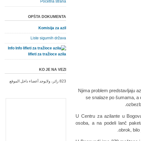
Početna strana
OPŠTA DOKUMENTA
Komisija za azil
Liste sigurnih država
Info
lifleti za tražioce azila
KO JE NA VEZI
823 زائر، ولايوجد أعضاء داخل الموقع
Njima problem predstavljaju az
se snalaze po šumama, a de
ozbezbe
U Centru za azilante u Bogova
osoba, a na podeli lanč paket
obrok, bilo