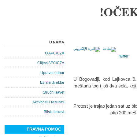
OČEK
O NAMA
O APC/CZA
Twitter
Ciljevi APC/CZA
Upravni odbor
U Bogovadji, kod Lajkovca 9.
Izvršni direktor
meštana tog i još dva sela, koj
Stručni savet
Aktivnosti i rezultati
Protest je trajao jedan sat uz b
Bliski linkovi
oko 200 mešt
PRAVNA POMOĆ