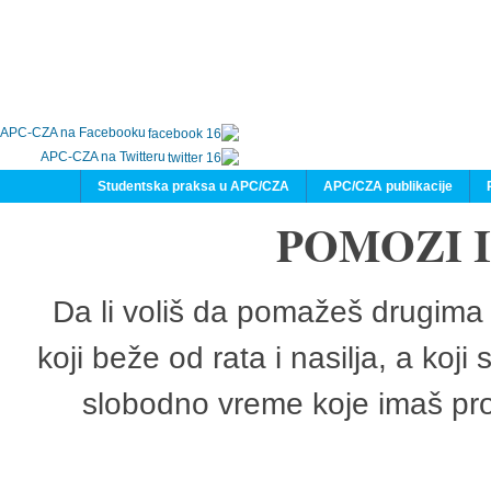
APC-CZA na Facebooku
APC-CZA na Twitteru
Studentska praksa u APC/CZA
APC/CZA publikacije
POMOZI 
Da li voliš da pomažeš drugima 
koji beže od rata i nasilja, a koji
slobodno vreme koje imaš pro