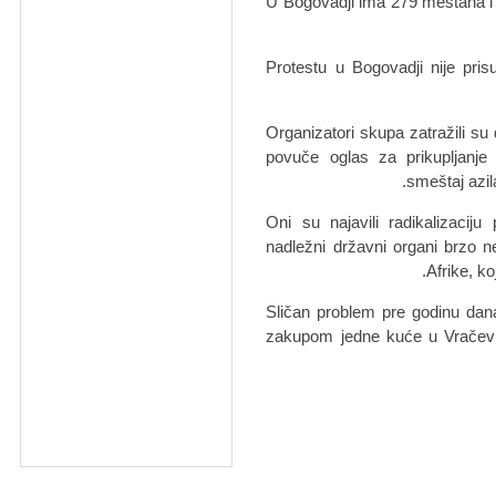
U Bogovadji ima 279 meštana i 
Protestu u Bogovadji nije pris
Organizatori skupa zatražili su
povuče oglas za prikupljanje
smeštaj azil
Oni su najavili radikalizacij
nadležni državni organi brzo n
Afrike, ko
Sličan problem pre godinu dan
zakupom jedne kuće u Vračević