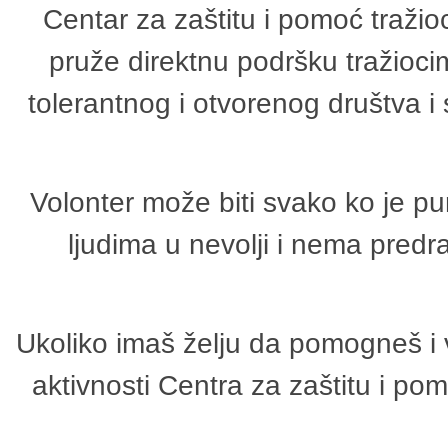
Centar za zaštitu i pomoć tražio
pruže direktnu podršku tražioci
tolerantnog i otvorenog društva i
Volonter može biti svako ko je p
ljudima u nevolji i nema predr
Ukoliko imaš želju da pomogneš i 
aktivnosti Centra za zaštitu i p