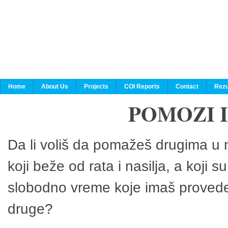
Home
About Us
Projects
COI Reports
Contact
Rezu
POMOZI 
Da li voliš da pomažeš drugima u n
koji beže od rata i nasilja, a koji 
slobodno vreme koje imaš provedeš
druge?