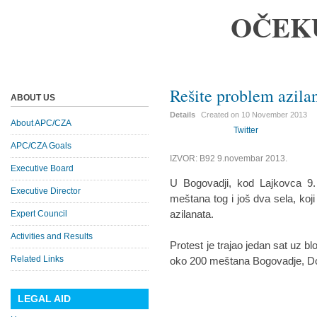
OČEK
Rešite problem azila
ABOUT US
Details
Created on
10 November 2013
About APC/CZA
Twitter
APC/CZA Goals
IZVOR: B92 9.novembar 2013.
Executive Board
U Bogovadji, kod Lajkovca 9.
Executive Director
meštana tog i još dva sela, koj
azilanata.
Expert Council
Activities and Results
Protest je trajao jedan sat uz b
Related Links
oko 200 meštana Bogovadje, Do
LEGAL AID