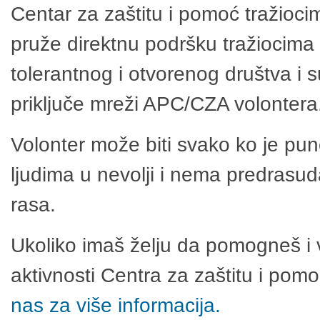
Centar za zaštitu i pomoć tražioci
pruže direktnu podršku tražiocima 
tolerantnog i otvorenog društva i 
priključe mreži APC/CZA volontera
Volonter može biti svako ko je pu
ljudima u nevolji i nema predrasuda
rasa.
Ukoliko imaš želju da pomogneš i 
aktivnosti Centra za zaštitu i po
nas za više informacija.