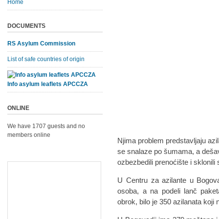
Home
DOCUMENTS
RS Asylum Commission
List of safe countries of origin
Info asylum leaflets APCCZA
ONLINE
We have 1707 guests and no
members online
Njima problem predstavljaju azil
se snalaze po šumama, a dešava
ozbezbedili prenoćište i sklonil
U Centru za azilante u Bogova
osoba, a na podeli lanč paket
obrok, bilo je 350 azilanata koj