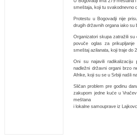
U Bogovadji ima 279 meštana i 
smeštaja, koji tu svakodnevno 
Protestu u Bogovadji nije pris
drugih državnih organa iako su b
Organizatori skupa zatražili su
povuče oglas za prikupljanje
smeštaj azilanata, koji traje d
Oni su najavili radikalizacij
nadležni državni organi brzo n
Afrike, koji su se u Srbiji našl
Sličan problem pre godinu dan
zakupom jedne kuće u Vračević
meštana
i lokalne samouprave iz Lajkov