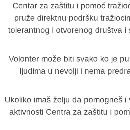
Centar za zaštitu i pomoć tražio
pruže direktnu podršku tražioci
tolerantnog i otvorenog društva i
Volonter može biti svako ko je p
ljudima u nevolji i nema predr
Ukoliko imaš želju da pomogneš i 
aktivnosti Centra za zaštitu i p