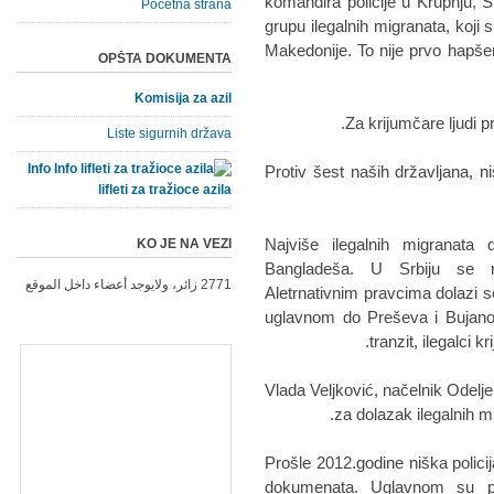
komandira policije u Krupnju, S
Početna strana
grupu ilegalnih migranata, koji 
Makedonije. To nije prvo hapše
OPŠTA DOKUMENTA
Komisija za azil
Za krijumčare ljudi p
Liste sigurnih država
Info
Protiv šest naših državljana, ni
lifleti za tražioce azila
Najviše ilegalnih migranata d
KO JE NA VEZI
Bangladeša. U Srbiju se na
2771 زائر، ولايوجد أعضاء داخل الموقع
Aletrnativnim pravcima dolazi s
uglavnom do Preševa i Bujanov
tranzit, ilegalci k
Vlada Veljković, načelnik Odelje
za dolazak ilegalnih m
Prošle 2012.godine niška policij
dokumenata. Uglavnom su pr