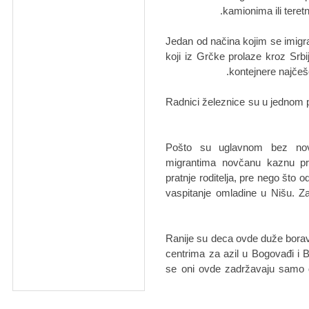
kamionima ili teretn
Jedan od načina kojim se imigra
koji iz Grčke prolaze kroz Srbij
kontejnere najčešć
Radnici železnice su u jednom pr
Pošto su uglavnom bez nova
migrantima novčanu kaznu pre
pratnje roditelja, pre nego što 
vaspitanje omladine u Nišu. Z
"Ranije su deca ovde duže borav
centrima za azil u Bogovađi i Ba
se oni ovde zadržavaju samo 