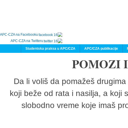
APC-CZA na Facebooku
APC-CZA na Twitteru
Studentska praksa u APC/CZA
APC/CZA publikacije
POMOZI 
Da li voliš da pomažeš drugima 
koji beže od rata i nasilja, a koji
slobodno vreme koje imaš pro