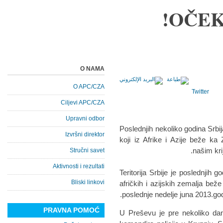
OČEK
O NAMA
O APC/CZA
Twitter
Ciljevi APC/CZA
Upravni odbor
Poslednjih nekoliko godina Srbij
Izvršni direktor
koji iz Afrike i Azije beže ka 
našim kri
Stručni savet
Aktivnosti i rezultati
Teritorija Srbije je poslednjih g
Bliski linkovi
afričkih i azijskih zemalja bež
poslednje nedelje juna 2013.god
PRAVNA POMOĆ
U Preševu je pre nekoliko da