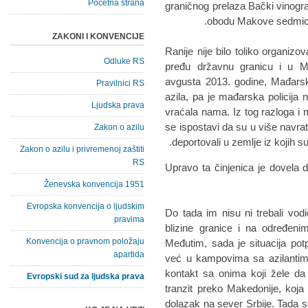
Početna strana
graničnog prelaza Bački vinogr
obodu Makove sedmice,
ZAKONI I KONVENCIJE
"Ranije nije bilo toliko organizo
Odluke RS
pređu državnu granicu i u M
avgusta 2013. godine, Mađarska
Pravilnici RS
azila, pa je mađarska policija n
Ljudska prava
vraćala nama. Iz tog razloga i 
se ispostavi da su u više navr
Zakon o azilu
deportovali u zemlje iz kojih su 
Zakon o azilu i privremenoj zaštiti
RS
Upravo ta činjenica je dovela 
Ženevska konvencija 1951
Evropska konvencija o ljudskim
" Do tada im nisu ni trebali vo
pravima
blizine granice i na određeni
Konvencija o pravnom položaju
Međutim, sada je situacija pot
apartida
već u kampovima sa azilantima
kontakt sa onima koji žele d
Evropski sud za ljudska prava
tranzit preko Makedonije, koja s
dolazak na sever Srbije. Tada 