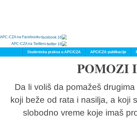
APC-CZA na Facebooku
APC-CZA na Twitteru
Studentska praksa u APC/CZA
APC/CZA publikacije
POMOZI 
Da li voliš da pomažeš drugima 
koji beže od rata i nasilja, a koji
slobodno vreme koje imaš pro