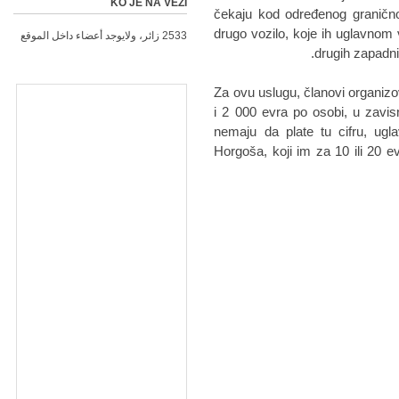
KO JE NA VEZI
čekaju kod određenog granično
drugo vozilo, koje ih uglavnom 
2533 زائر، ولايوجد أعضاء داخل الموقع
drugih zapadnih
Za ovu uslugu, članovi organiz
i 2 000 evra po osobi, u zavisn
nemaju da plate tu cifru, ug
Horgoša, koji im za 10 ili 20 