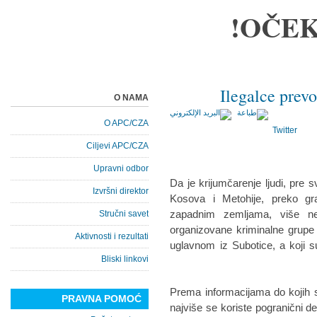
OČEK
Ilegalce prevo
O NAMA
O APC/CZA
Twitter
Ciljevi APC/CZA
Upravni odbor
Da je krijumčarenje ljudi, pre sv
Izvršni direktor
Kosova i Metohije, preko gr
zapadnim zemljama, više n
Stručni savet
organizovane kriminalne grupe 
Aktivnosti i rezultati
uglavnom iz Subotice, a koji su
Bliski linkovi
Prema informacijama do kojih s
PRAVNA POMOĆ
najviše se koriste pogranični 