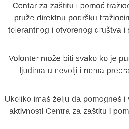
Centar za zaštitu i pomoć tražio
pruže direktnu podršku tražioci
tolerantnog i otvorenog društva i
Volonter može biti svako ko je p
ljudima u nevolji i nema predr
Ukoliko imaš želju da pomogneš i 
aktivnosti Centra za zaštitu i p