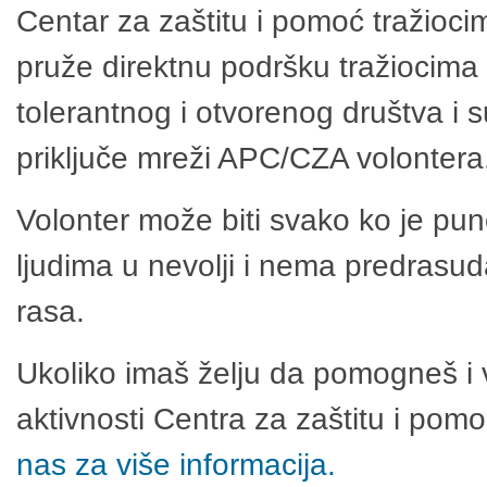
Centar za zaštitu i pomoć tražioci
pruže direktnu podršku tražiocima 
tolerantnog i otvorenog društva i 
priključe mreži APC/CZA volontera
Volonter može biti svako ko je pu
ljudima u nevolji i nema predrasuda
rasa.
Ukoliko imaš želju da pomogneš i 
aktivnosti Centra za zaštitu i po
nas za više informacija.