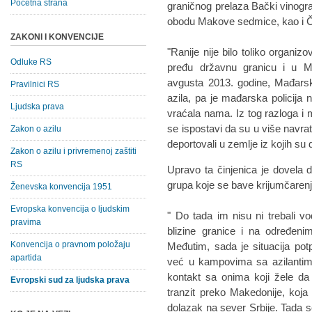
Početna strana
graničnog prelaza Bački vinogr
obodu Makove sedmice, kao i Č
ZAKONI I KONVENCIJE
"Ranije nije bilo toliko organizo
Odluke RS
pređu državnu granicu i u M
avgusta 2013. godine, Mađarska
Pravilnici RS
azila, pa je mađarska policija n
Ljudska prava
vraćala nama. Iz tog razloga i 
se ispostavi da su u više navr
Zakon o azilu
deportovali u zemlje iz kojih su d
Zakon o azilu i privremenoj zaštiti
RS
Upravo ta činjenica je dovela 
grupa koje se bave krijumčarenj
Ženevska konvencija 1951
Evropska konvencija o ljudskim
" Do tada im nisu ni trebali v
pravima
blizine granice i na određeni
Konvencija o pravnom položaju
Međutim, sada je situacija pot
apartida
već u kampovima sa azilantima
kontakt sa onima koji žele d
Evropski sud za ljudska prava
tranzit preko Makedonije, koja s
dolazak na sever Srbije. Tada 