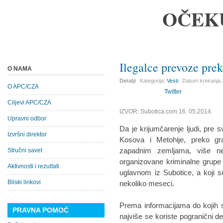
OČEK
Ilegalce prevoze prek
O NAMA
Detalji
Kategorija:
Vesti
Datum kreiranja
O APC/CZA
Twitter
Ciljevi APC/CZA
IZVOR: Subotica.com 16. 05.2014.
Upravni odbor
Da je krijumčarenje ljudi, pre sv
Izvršni direktor
Kosova i Metohije, preko gr
zapadnim zemljama, više n
Stručni savet
organizovane kriminalne grupe 
Aktivnosti i rezultati
uglavnom iz Subotice, a koji su
Bliski linkovi
nekoliko meseci.
Prema informacijama do kojih s
PRAVNA POMOĆ
najviše se koriste pogranični 