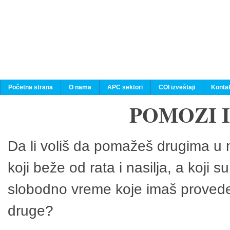
Početna strana
O nama
APC sektori
COI izveštaji
Konta
POMOZI 
Da li voliš da pomažeš drugima u n
koji beže od rata i nasilja, a koji 
slobodno vreme koje imaš provedeš
druge?