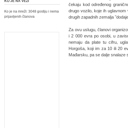
KO JE NA VEZI
čekaju kod određenog granično
drugo vozilo, koje ih uglavnom 
Ko je na mreži: 3048 gostiju i nema
prijavljenih članova
drugih zapadnih zemalja "dodaje 
Za ovu uslugu, članovi organiz
i 2 000 evra po osobi, u zavisn
nemaju da plate tu cifru, ug
Horgoša, koji im za 10 ili 20 
Mađarsku, pa se dalje snalaze 