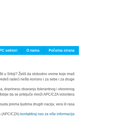
PC sektori
O nama
Početna strana
ašli u Srbiji? Želiš da slobodno vreme koje imaš
edeš radeći nešto korisno i za sebe i za druge?
ma, doprinesu stvaranju tolerantnog i otvorenog
fobije da se priključe mreži APC/CZA volontera.
uda prema ljudima drugih nacija, vera ili rasa.
ila (APC/CZA)
kontaktiraj nas za više informacija.