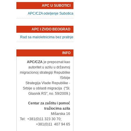
APC U SUBOTICI
APC/CZA odeljenje Subotica
APC I ZVDO BEOGRAD
Rad sa maloletnicima bez pratnje
INFO
APC/CZA
je prepoznat kao
autoritet u azilu u državnoj
migracionoj strategiji Republike
Srbije!
- Strategija Vlade Republike
Srbije u oblasti migracija ("Sl.
Glasnik RS", no. 59/2009.)
Centar za zaštitu i pomoć
tražiocima azila
Mišarska 16
Tel: +381(0)11 323 30 70;
+381(0)11 407 94 65