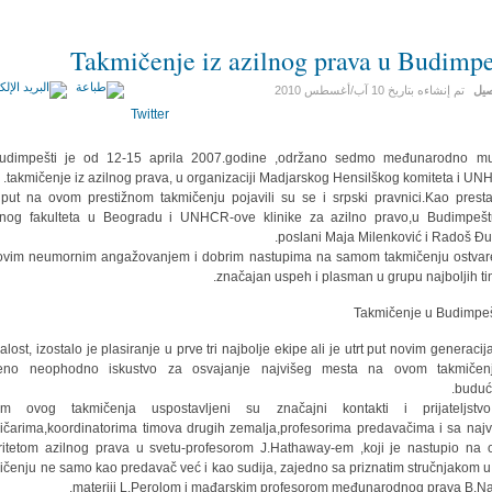
Takmičenje iz azilnog prava u Budimpe
صيل
تم إنشاءه بتاريخ
10 آب/أغسطس 2010
Twitter
udimpešti je od 12-15 aprila 2007.godine ,održano sedmo međunarodno mut
takmičenje iz azilnog prava, u organizaciji Madjarskog Hensilškog komiteta i UN
 put na ovom prestižnom takmičenju pojavili su se i srpski pravnici.Kao presta
nog fakulteta u Beogradu i UNHCR-ove klinike za azilno pravo,u Budimpeš
poslani Maja Milenković i Radoš Đur
ovim neumornim angažovanjem i dobrim nastupima na samom takmičenju ostvar
značajan uspeh i plasman u grupu najboljih ti
alost, izostalo je plasiranje u prve tri najbolje ekipe ali je utrt put novim generacij
čeno neophodno iskustvo za osvajanje najvišeg mesta na ovom takmičen
budućn
om ovog takmičenja uspostavljeni su značajni kontakti i prijateljstv
ičarima,koordinatorima timova drugih zemalja,profesorima predavačima i sa naj
ritetom azilnog prava u svetu-profesorom J.Hathaway-em ,koji je nastupio na
ičenju ne samo kao predavač već i kao sudija, zajedno sa priznatim stručnjakom u
materiji L.Perolom i mađarskim profesorom međunarodnog prava B.N