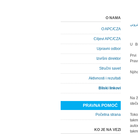
O NAMA
O APC/CZA
Ciljevi APC/CZA
U B
Upravni odbor
Prvi
Izvršni direktor
Prav
Stručni savet
Njih
Aktivnosti i rezultati
Bliski linkovi
Na ž
ste
PRAVNA POMOĆ
Početna strana
Tok
takm
auto
KO JE NA VEZI
takm