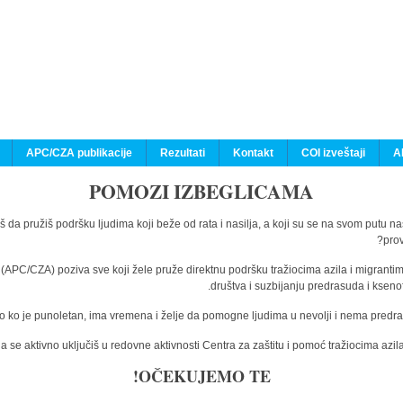
APC/CZA publikacije
Rezultati
Kontakt
COI izveštaji
A
POMOZI IZBEGLICAMA
š da pružiš podršku ljudima koji beže od rata i nasilja, a koji su se na svom putu n
prov
a (APC/CZA) poziva sve koji žele pruže direktnu podršku tražiocima azila i migranti
društva i suzbijanju predrasuda i kseno
o ko je punoletan, ima vremena i želje da pomogne ljudima u nevolji i nema predras
 se aktivno uključiš u redovne aktivnosti Centra za zaštitu i pomoć tražiocima az
OČEKUJEMO TE!