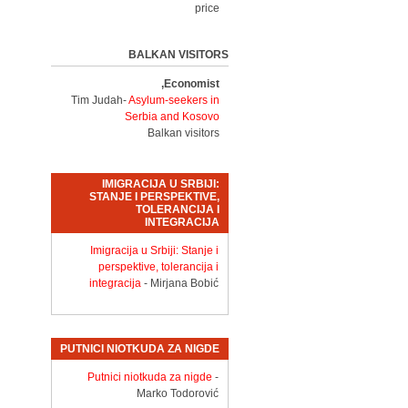
price
BALKAN VISITORS
Economist,
Tim Judah-
Asylum-seekers in
Serbia and Kosovo
Balkan visitors
IMIGRACIJA U SRBIJI:
STANJE I PERSPEKTIVE,
TOLERANCIJA I
INTEGRACIJA
Imigracija u Srbiji: Stanje i
perspektive, tolerancija i
integracija
- Mirjana Bobić
PUTNICI NIOTKUDA ZA NIGDE
Putnici niotkuda za nigde
-
Marko Todorović