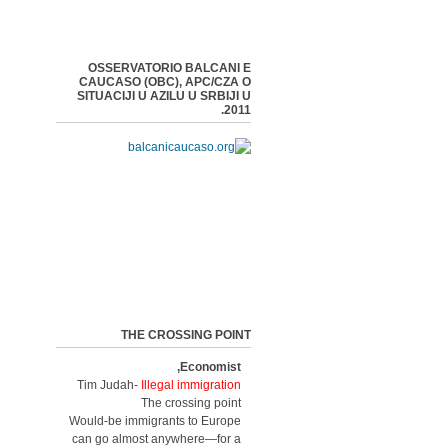
OSSERVATORIO BALCANI E
CAUCASO (OBC), APC/CZA O
SITUACIJI U AZILU U SRBIJI U
2011.
THE CROSSING POINT
Economist,
Tim Judah-
Illegal immigration
The crossing point
Would-be immigrants to Europe
can go almost anywhere—for a