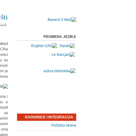
šti
التفا
PROMENA JEZIKA
kort
HCRa.
vnici
tu su
ović.
en je
mova.
ama i
ju u
osti.
o sa
RADIONICE I INTEGRACIJA
većim
 ovom
Početna strana
 ovoj
ađom.