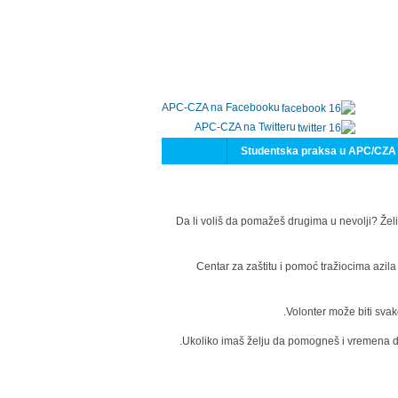
APC-CZA na Facebooku
APC-CZA na Twitteru
Studentska praksa u APC/CZA
Da li voliš da pomažeš drugima u nevolji? Želi
Centar za zaštitu i pomoć tražiocima azil
Volonter može biti svak
Ukoliko imaš želju da pomogneš i vremena da