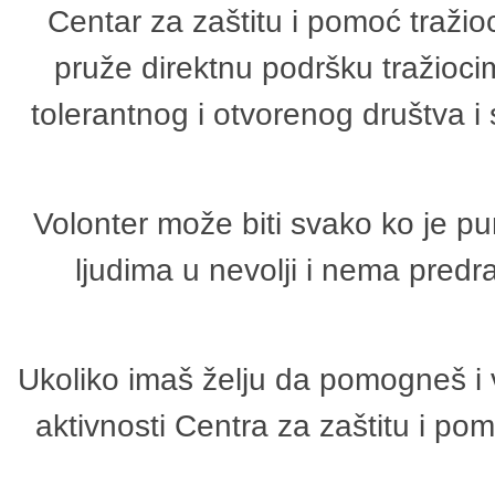
Centar za zaštitu i pomoć tražio
pruže direktnu podršku tražioci
tolerantnog i otvorenog društva i
Volonter može biti svako ko je p
ljudima u nevolji i nema predr
Ukoliko imaš želju da pomogneš i 
aktivnosti Centra za zaštitu i p