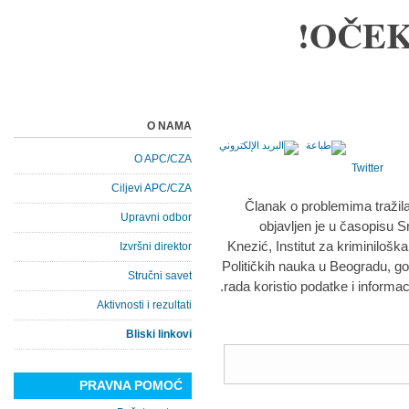
OČEK
O NAMA
O APC/CZA
Twitter
Ciljevi APC/CZA
Članak o problemima tražila
Upravni odbor
objavljen je u časopisu S
Knezić, Institut za kriminiloška
Izvršni direktor
Političkih nauka u Beogradu, go
Stručni savet
rada koristio podatke i informac
Aktivnosti i rezultati
Bliski linkovi
PRAVNA POMOĆ