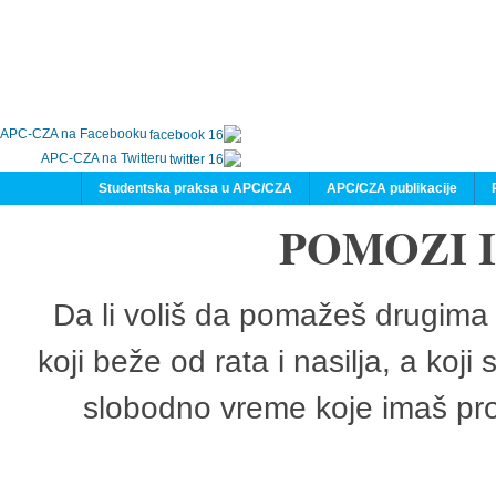
APC-CZA na Facebooku
APC-CZA na Twitteru
Studentska praksa u APC/CZA
APC/CZA publikacije
POMOZI 
Da li voliš da pomažeš drugima 
koji beže od rata i nasilja, a koji
slobodno vreme koje imaš pro