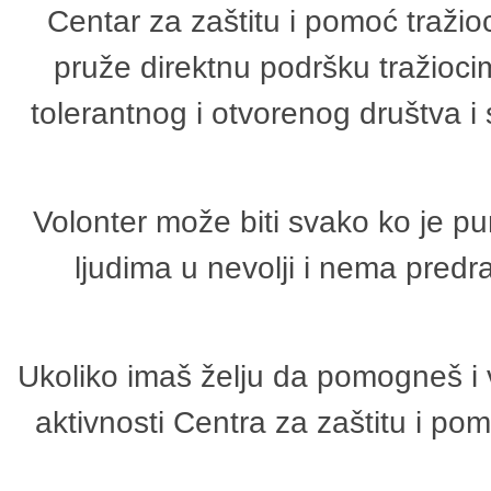
Centar za zaštitu i pomoć tražio
pruže direktnu podršku tražioci
tolerantnog i otvorenog društva i
Volonter može biti svako ko je p
ljudima u nevolji i nema predr
Ukoliko imaš želju da pomogneš i 
aktivnosti Centra za zaštitu i p