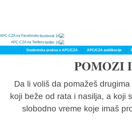
APC-CZA na Facebooku
APC-CZA na Twitteru
Studentska praksa u APC/CZA
APC/CZA publikacije
POMOZI 
Da li voliš da pomažeš drugima 
koji beže od rata i nasilja, a koji
slobodno vreme koje imaš pro