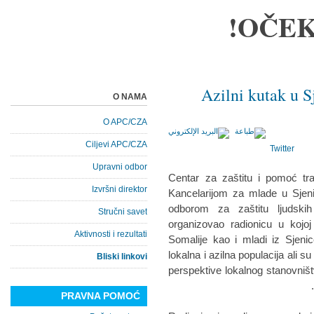
OČEK
Azilni kutak u S
O NAMA
O APC/CZA
Ciljevi APC/CZA
Twitter
Upravni odbor
Centar za zaštitu i pomoć tr
Izvršni direktor
Kancelarijom za mlade u Sjeni
odborom za zaštitu ljudskih
Stručni savet
organizovao radionicu u kojoj
Aktivnosti i rezultati
Somalije kao i mladi iz Sjenic
lokalna i azilna populacija ali su
Bliski linkovi
perspektive lokalnog stanovništ
PRAVNA POMOĆ