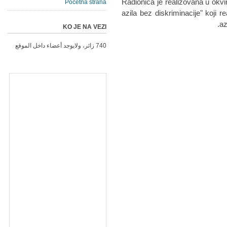
Radionica je realizovana u okvi
Početna strana
azila bez diskriminacije" koji r
az
KO JE NA VEZI
740 زائر، ولايوجد أعضاء داخل الموقع