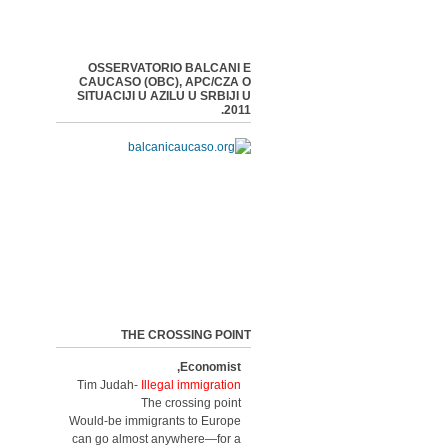
OSSERVATORIO BALCANI E
CAUCASO (OBC), APC/CZA O
SITUACIJI U AZILU U SRBIJI U
2011.
THE CROSSING POINT
Economist,
Tim Judah-
Illegal immigration
The crossing point
Would-be immigrants to Europe
can go almost anywhere—for a