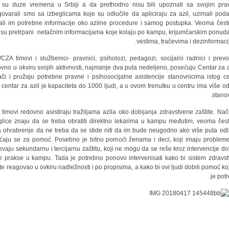
 su duze vremena u Srbiji a da prethodno nisu bili upoznati sa svojim pra
ovarali smo sa izbeglicama koje su odlučile da apliciraju za azil, uzimali poda
ali im potrebne informacije oko azilne procedure i samog postupka. Veoma čest
i su pretrpani netačnim informacijama koje kolaju po kampu, krijumčarskim ponud
vestima, tračevima i dezinformaci
CZA timovi i službenici- pravnici, psiholozi, pedagozi, socijalni radnici i prevo
ovno u okviru svojih aktivnosti, najmanje dva puta nedeljeno, posećuju Centar za a
ači i pružaju potrebne pravne i psihosocijalne asistencije stanovnicima istog ce
centar za azil je kapaciteta do 1000 ljudi, a u ovom trenutku u centru ima više o
stanov
 timovi redovno asistiraju tražiljama azila oko dobijanja zdravstvene zaštite. Nač
glice znaju da se treba obratiti direktno lekarima u kampu međutim, veoma čes
a ohrabrenje da ne treba da se stide niti da im bude neugodno ako više puta odl
ćaju se za pomoć. Posebno je bitno pomoći ženama i deci, koji imaju probleme
evaju sekundarnu i tercijarnu zaštitu, koji ne mogu da se reše kroz intervencije do
e prakse u kampu. Tada je potrebno ponovo intervenisati kako bi sistem zdravs
ite reagovao u ovkiru nadležnosti i po propisima, a kako bi ovi ljudi dobili pomoć ko
je potr