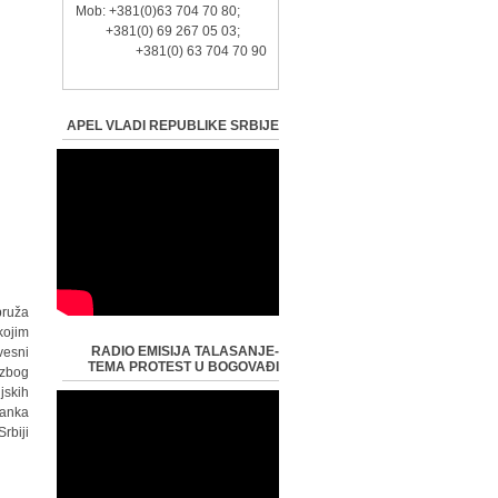
Mob: +381(0)63 704 70 80;
+381(0) 69 267 05 03;
+381(0) 63 704 70 90
APEL VLADI REPUBLIKE SRBIJE
pruža
kojim
RADIO EMISIJA TALASANJE-
vesni
TEMA PROTEST U BOGOVAĐI
 zbog
jskih
tanka
Srbiji