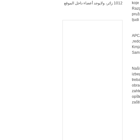
koje
1012 زائر، ولايوجد أعضاء داخل الموقع
Razg
pruž
ljud
APC/
,red
Krnj
Sam 
Naši
izbe
treb
obra
zaht
opšt
zašt