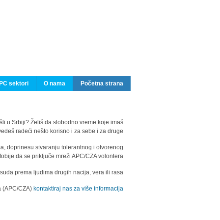
PC sektori
O nama
Početna strana
ašli u Srbiji? Želiš da slobodno vreme koje imaš
edeš radeći nešto korisno i za sebe i za druge?
ma, doprinesu stvaranju tolerantnog i otvorenog
fobije da se priključe mreži APC/CZA volontera.
uda prema ljudima drugih nacija, vera ili rasa.
ila (APC/CZA)
kontaktiraj nas za više informacija.