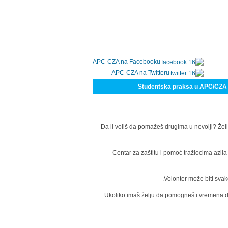
APC-CZA na Facebooku
APC-CZA na Twitteru
Studentska praksa u APC/CZA
Da li voliš da pomažeš drugima u nevolji? Želi
Centar za zaštitu i pomoć tražiocima azil
Volonter može biti svak
Ukoliko imaš želju da pomogneš i vremena da