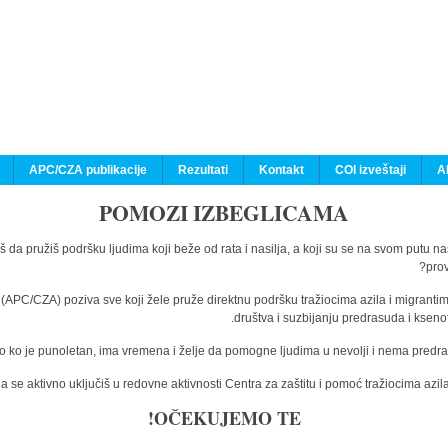
APC/CZA publikacije
Rezultati
Kontakt
COI izveštaji
A
POMOZI IZBEGLICAMA
š da pružiš podršku ljudima koji beže od rata i nasilja, a koji su se na svom putu n
prov
a (APC/CZA) poziva sve koji žele pruže direktnu podršku tražiocima azila i migranti
društva i suzbijanju predrasuda i kseno
o ko je punoletan, ima vremena i želje da pomogne ljudima u nevolji i nema predras
 se aktivno uključiš u redovne aktivnosti Centra za zaštitu i pomoć tražiocima az
OČEKUJEMO TE!