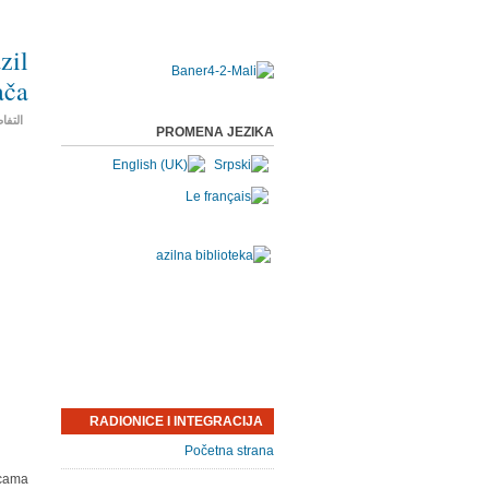
zil
ača
التفا
PROMENA JEZIKA
RADIONICE I INTEGRACIJA
Početna strana
icama