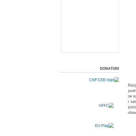
DONATORI
Razg
podr
se k
i sa
pono
obav