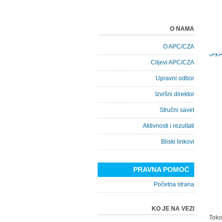
O NAMA
O APC/CZA
Ciljevi APC/CZA
Upravni odbor
Izvršni direktor
Stručni savet
Aktivnosti i rezultati
Bliski linkovi
PRAVNA POMOĆ
Početna strana
KO JE NA VEZI
Toko