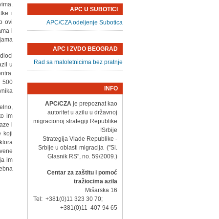
vima.
APC U SUBOTICI
tke i
o ovi
APC/CZA odeljenje Subotica
ama i
jama.
APC I ZVDO BEOGRAD
dioci
Rad sa maloletnicima bez pratnje
zil u
ntra.
d 500
INFO
nika.
APC/CZA
je prepoznat kao
elno,
autoritet u azilu u državnoj
to im
migracionoj strategiji Republike
aze i
Srbije!
 koji
- Strategija Vlade Republike
ktora
Srbije u oblasti migracija ("Sl.
tvene
Glasnik RS", no. 59/2009.)
ja im
ebna.
Centar za zaštitu i pomoć
tražiocima azila
Mišarska 16
Tel: +381(0)11 323 30 70;
+381(0)11 407 94 65