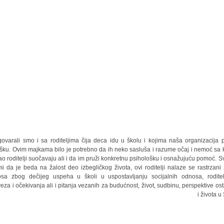
ovarali smo i sa roditeljima čija deca idu u školu i kojima naša organizacija 
šku. Ovim majkama bilo je potrebno da ih neko sasluša i razume očaj i nemoć sa 
ao roditelji suočavaju ali i da im pruži konkretnu psihološku i osnažujuću pomoć. S
mi da je beda na žalost deo izbegličkog života, ovi roditelji nalaze se rastrzani
sa zbog dečijeg uspeha u školi u uspostavljanju socijalnih odnosa, roditel
eza i očekivanja ali i pitanja vezanih za budućnost, život, sudbinu, perspektive os
i života u 