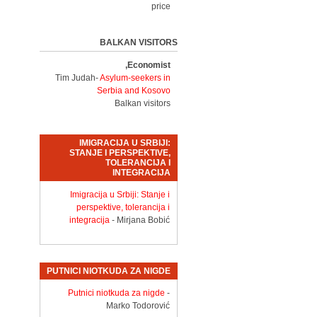
price
BALKAN VISITORS
Economist,
Tim Judah-
Asylum-seekers in
Serbia and Kosovo
Balkan visitors
IMIGRACIJA U SRBIJI:
STANJE I PERSPEKTIVE,
TOLERANCIJA I
INTEGRACIJA
Imigracija u Srbiji: Stanje i
perspektive, tolerancija i
integracija
- Mirjana Bobić
PUTNICI NIOTKUDA ZA NIGDE
Putnici niotkuda za nigde
-
Marko Todorović