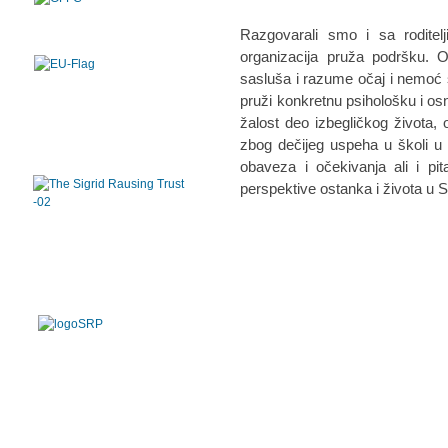
Razgovarali smo i sa roditel
organizacija pruža podršku. 
sasluša i razume očaj i nemoć sa
pruži konkretnu psihološku i o
žalost deo izbegličkog života, 
zbog dečijeg uspeha u školi u u
obaveza i očekivanja ali i pi
perspektive ostanka i života u Sr