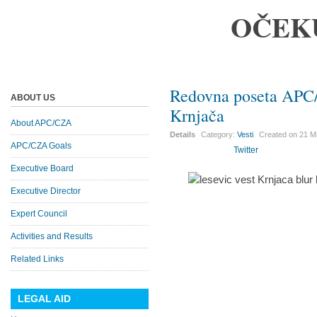
OČEK
Redovna poseta APC/
ABOUT US
Krnjača
About APC/CZA
Details
Category:
Vesti
Created on
21 M
APC/CZA Goals
Twitter
Executive Board
Executive Director
Expert Council
Activities and Results
Related Links
LEGAL AID