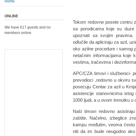
Home
ONLINE
Tokom redovne posete centru za
We have 617 guests and no
sa porodicama koje su duze v
members online
upoznati sa svojim pravima.
odlučile da apliciraju za azil, u
oko azilne procedure i samog p
netačnim informacijama koje 
vestima, tračevima i dezinform
APC/CZA timovi i službenici- pra
prevodioci ,redovno u okviru sv
posećuju Centar za azil u Krnja
asistencije stanovnicima istog
1000 ljudi, a u ovom trenutku u
Naši timovi redovno asistiraju
zaštite. Načelno, izbeglice zn
kampu međutim, veoma često im
niti da im bude neugodno ako