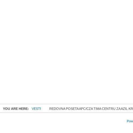
YOU ARE HERE:
VESTI
REDOVNA POSETA APC/CZA TIMA CENTRU ZA AZIL K
Powe