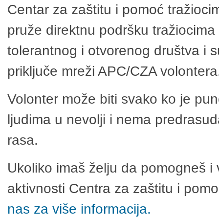
Centar za zaštitu i pomoć tražioci
pruže direktnu podršku tražiocima 
tolerantnog i otvorenog društva i 
priključe mreži APC/CZA volontera
Volonter može biti svako ko je pu
ljudima u nevolji i nema predrasuda
rasa.
Ukoliko imaš želju da pomogneš i 
aktivnosti Centra za zaštitu i po
nas za više informacija.