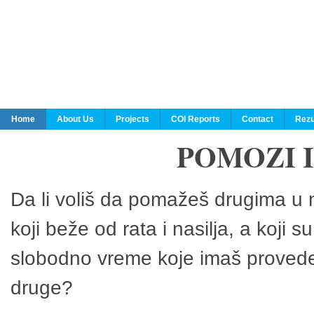
Home
About Us
Projects
COI Reports
Contact
Rezu
POMOZI 
Da li voliš da pomažeš drugima u n
koji beže od rata i nasilja, a koji 
slobodno vreme koje imaš provedeš
druge?