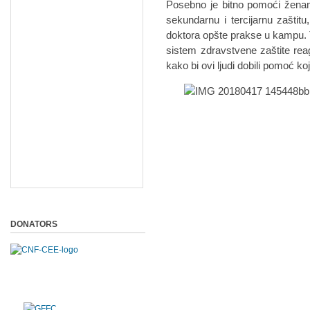
Posebno je bitno pomoći ženama
sekundarnu i tercijarnu zaštit
doktora opšte prakse u kampu. T
sistem zdravstvene zaštite rea
kako bi ovi ljudi dobili pomoć ko
DONATORS