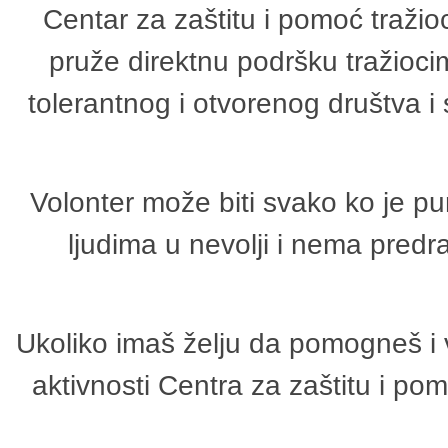
Centar za zaštitu i pomoć tražio
pruže direktnu podršku tražioci
tolerantnog i otvorenog društva i
Volonter može biti svako ko je p
ljudima u nevolji i nema predr
Ukoliko imaš želju da pomogneš i 
aktivnosti Centra za zaštitu i p