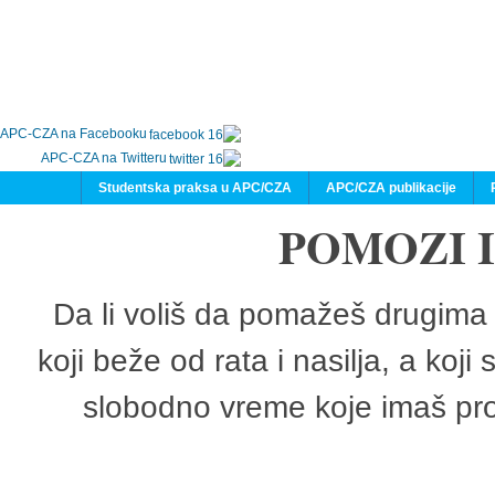
APC-CZA na Facebooku
APC-CZA na Twitteru
Studentska praksa u APC/CZA
APC/CZA publikacije
POMOZI 
Da li voliš da pomažeš drugima 
koji beže od rata i nasilja, a koji
slobodno vreme koje imaš pro