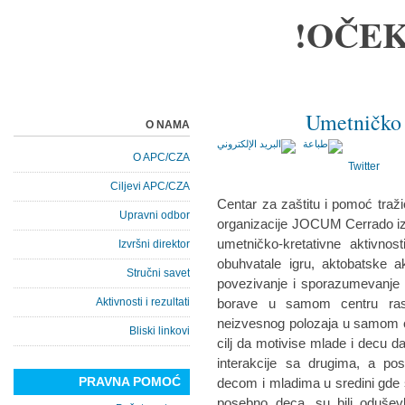
OČEK
Umetničko 
O NAMA
O APC/CZA
Twitter
Ciljevi APC/CZA
Centar za zaštitu i pomoć traž
Upravni odbor
organizacije JOCUM Cerrado iz B
umetničko-kretativne aktivnos
Izvršni direktor
obuhvatale igru, aktobatske a
Stručni savet
povezivanje i sporazumevanje kro
Aktivnosti i rezultati
borave u samom centru rast
neizvesnog polozaja u samom ce
Bliski linkovi
cilj da motivise mlade i decu da
interakcije sa drugima, a po
PRAVNA POMOĆ
decom i mladima u sredini gde se
posebno deca, su bili oduševl