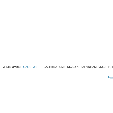
VI STE OVDE:
GALERIJE
GALERIJA - UMETNIĆKO KREATIVNE AKTIVNOSTI U 
Powe