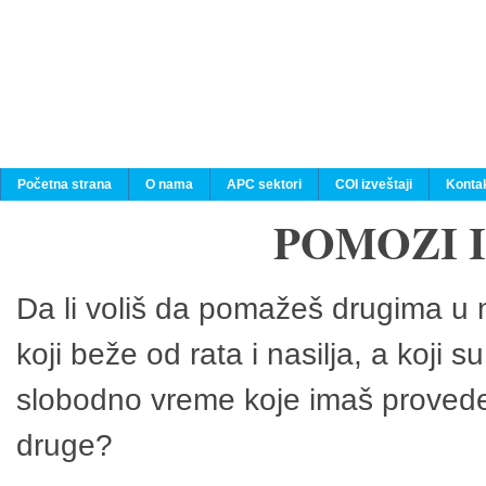
Početna strana
O nama
APC sektori
COI izveštaji
Konta
POMOZI 
Da li voliš da pomažeš drugima u n
koji beže od rata i nasilja, a koji 
slobodno vreme koje imaš provedeš
druge?