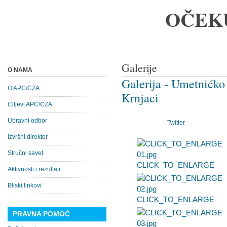
OČEK
Galerije
O NAMA
Galerija - Umetnićko 
O APC/CZA
Krnjaci
Ciljevi APC/CZA
Upravni odbor
Twitter
Izvršni direktor
Stručni savet
CLICK_TO_ENLARGE
Aktivnosti i rezultati
Bliski linkovi
CLICK_TO_ENLARGE
PRAVNA POMOĆ