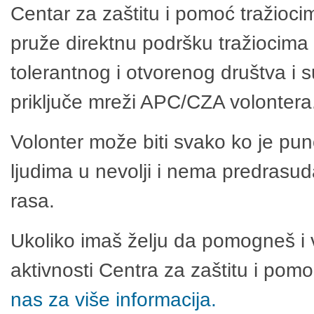
Centar za zaštitu i pomoć tražioci
pruže direktnu podršku tražiocima 
tolerantnog i otvorenog društva i 
priključe mreži APC/CZA volontera
Volonter može biti svako ko je pu
ljudima u nevolji i nema predrasuda
rasa.
Ukoliko imaš želju da pomogneš i 
aktivnosti Centra za zaštitu i po
nas za više informacija.