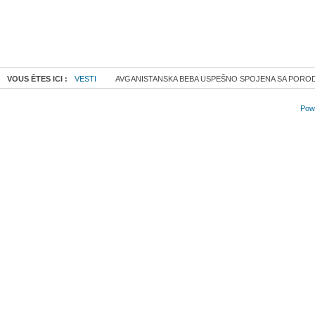
VOUS ÊTES ICI :
VESTI
AVGANISTANSKA BEBA USPEŠNO SPOJENA SA POROD
Powe