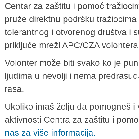
Centar za zaštitu i pomoć tražioci
pruže direktnu podršku tražiocima 
tolerantnog i otvorenog društva i 
priključe mreži APC/CZA volontera
Volonter može biti svako ko je pu
ljudima u nevolji i nema predrasuda
rasa.
Ukoliko imaš želju da pomogneš i 
aktivnosti Centra za zaštitu i po
nas za više informacija.