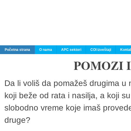
Početna strana
O nama
APC sektori
COI izveštaji
Konta
POMOZI 
Da li voliš da pomažeš drugima u n
koji beže od rata i nasilja, a koji 
slobodno vreme koje imaš provedeš
druge?