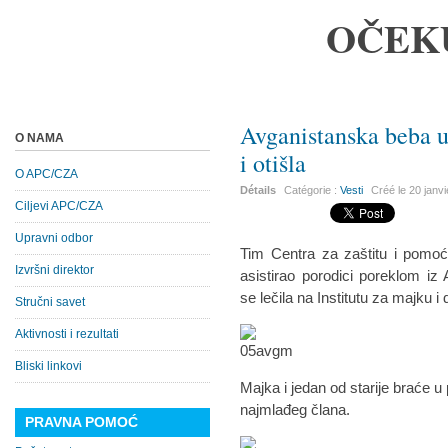
OČEK
Avganistanska beba 
O NAMA
i otišla
O APC/CZA
Détails
Catégorie :
Vesti
Créé le
20 janv
Ciljevi APC/CZA
Upravni odbor
Tim Centra za zaštitu i pomoć
Izvršni direktor
asistirao porodici poreklom iz
se lečila na Institutu za majku i 
Stručni savet
Aktivnosti i rezultati
Bliski linkovi
Majka i jedan od starije braće 
najmlađeg člana.
PRAVNA POMOĆ