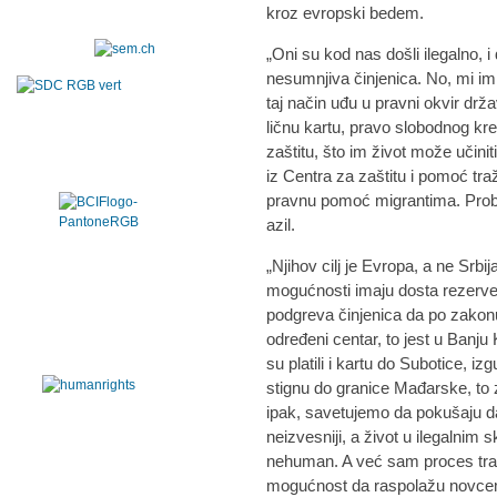
kroz evropski bedem.
„Oni su kod nas došli ilegalno, 
nesumnjiva činjenica. No, mi i
taj način uđu u pravni okvir drž
ličnu kartu, pravo slobodnog kret
zaštitu, što im život može učini
iz Centra za zaštitu i pomoć tr
pravnu pomoć migrantima. Probl
azil.
„Njihov cilj je Evropa, a ne Srbi
mogućnosti imaju dosta rezerve
podgreva činjenica da po zakonu 
određeni centar, to jest u Banju 
su platili i kartu do Subotice, iz
stignu do granice Mađarske, to 
ipak, savetujemo da pokušaju da 
neizvesniji, a život u ilegalnim 
nehuman. A već sam proces traž
mogućnost da raspolažu novcem k