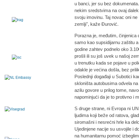
u banci, jer su bez dokumenata.
nekim sredstvima na ovaj dalek 
svoju imovinu. Taj novac oni ne m
zemlji", kaže Đurović.
Porazna je, međutim, činjenica da 
samo kao supsidijarnu zaštitu a 
godine zahtev podnelo oko 3.100
prošli ili su još uvek u našoj ze
u trenutku kada se pojave u poli
odakle je većina došla, bez pril
Poslednji događaji u Subotici ka
skloništa autobusima odvela na
azilu govore u prilog tome, nav
napominjući da je to protivno 
S druge strane, ni Evropa ni UN 
ljudima koji beže od ratova, gla
siromašni i nesrećni hrle ka del
Ujedinjene nacije su usvojile i
na humanitarnu pomoć izbeglima,