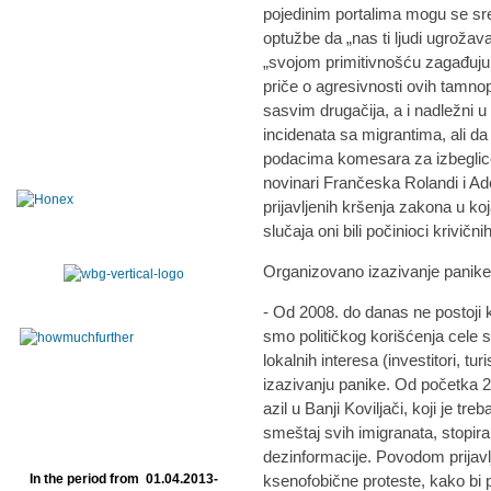
pojedinim portalima mogu se srest
optužbe da „nas ti ljudi ugroža
„svojom primitivnošću zagađuju 
priče o agresivnosti ovih tamno
sasvim drugačija, a i nadležni u
incidenata sa migrantima, ali da
podacima komesara za izbeglice
novinari Frančeska Rolandi i Ade
prijavljenih kršenja zakona u koj
slučaja oni bili počinioci krivični
Organizovano izazivanje panik
- Od 2008. do danas ne postoji k
smo političkog korišćenja cele s
lokalnih interesa (investitori, t
izazivanju panike. Od početka 2
azil u Banji Koviljači, koji je tr
smeštaj svih imigranata, stopirali
dezinformacije. Povodom prijavl
In the period from 01.04.2013-
ksenofobične proteste, kako bi p