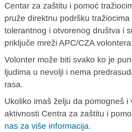
Centar za zaštitu i pomoć tražioci
pruže direktnu podršku tražiocima 
tolerantnog i otvorenog društva i 
priključe mreži APC/CZA volontera
Volonter može biti svako ko je pu
ljudima u nevolji i nema predrasuda
rasa.
Ukoliko imaš želju da pomogneš i 
aktivnosti Centra za zaštitu i po
nas za više informacija.