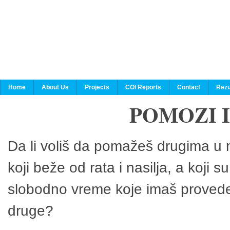
Home
About Us
Projects
COI Reports
Contact
Rezu
POMOZI 
Da li voliš da pomažeš drugima u n
koji beže od rata i nasilja, a koji 
slobodno vreme koje imaš provedeš
druge?