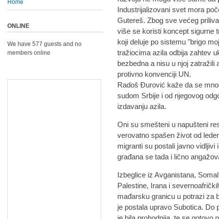
Home
Industrijalizovani svet mora po
Gutereš. Zbog sve većeg priliva
ONLINE
više se koristi koncept sigurne 
koji deluje po sistemu "brigo mo
We have 577 guests and no
tražiocima azila odbija zahtev uk
members online
bezbedna a nisu u njoj zatražili 
protivno konvenciji UN.
Radoš Đurović kaže da se mnogi
sudom Srbije i od njegovog odgov
izdavanju azila.
Oni su smešteni u napušteni res
verovatno spašen život od ledene
migranti su postali javno vidljivi 
građana se tada i lično angažov
Izbeglice iz Avganistana, Somalije
Palestine, Irana i severnoafrič
mađarsku granicu u potrazi za b
je postala upravo Subotica. Do pr
je bila prohodnija, te se gotovo n