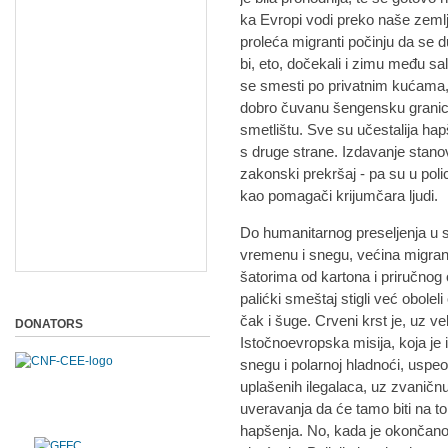
ka Evropi vodi preko naše zemlj
proleća migranti počinju da se 
bi, eto, dočekali i zimu među 
se smesti po privatnim kućama, 
dobro čuvanu šengensku granic
smetlištu. Sve su učestalija hap
s druge strane. Izdavanje stano
zakonski prekršaj - pa su u poli
kao pomagači krijumčara ljudi.
Do humanitarnog preseljenja u 
vremenu i snegu, većina migrana
šatorima od kartona i priručnog 
palićki smeštaj stigli već obolel
čak i šuge. Crveni krst je, uz v
DONATORS
Istočnoevropska misija, koja je 
snegu i polarnoj hladnoći, uspeo
uplašenih ilegalaca, uz zvaničn
uveravanja da će tamo biti na t
hapšenja. No, kada je okončano 