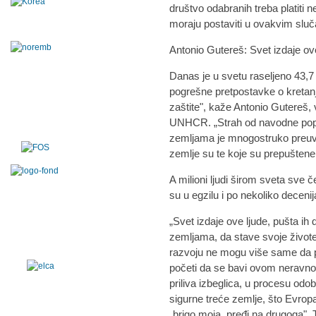
društvo odabranih treba platiti 
moraju postaviti u ovakvim sluč
Antonio Gutereš: Svet izdaje ov
Danas je u svetu raseljeno 43,7 m
pogrešne pretpostavke o kretan
zaštite", kaže Antonio Gutereš,
UNHCR. „Strah od navodne popla
zemljama je mnogostruko preuv
zemlje su te koje su prepuštene 
A milioni ljudi širom sveta sve 
su u egzilu i po nekoliko decenij
„Svet izdaje ove ljude, pušta ih
zemljama, da stave svoje život
razvoju ne mogu više same da po
početi da se bavi ovom neravn
priliva izbeglica, u procesu odo
sigurne treće zemlje, što Evropa
„brigo moja, pređi na drugoga". 