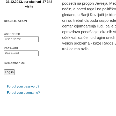
31.12.2013. our site had 47 348
podsetili na progon Jevreja. Med
visits
način, a pored toga i na politič
gledano, u Banji Koviljači je bil
oni su trebali da budu raspoređe
REGISTRATION
centar krjumčarenja ljudi, pa je bi
opravdava ponašanje lokalnih 
User Name
očekivati da će i u drugim sredi
velikih problema - kaže Radoš Đ
Password
tražiocima azila.
Remember Me
Forgot your password?
Forgot your username?