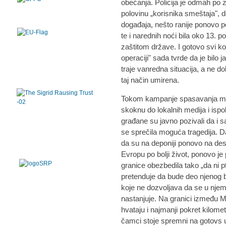
obećanja. Policija je odmah po
polovinu „korisnika smeštaja", d
događaja, nešto ranije ponovo po
te i narednih noći bila oko 13. p
zaštitom države. I gotovo svi ko
operaciji" sada tvrde da je bilo
traje vanredna situacija, a ne d
taj način umirena.
Tokom kampanje spasavanja mno
skoknu do lokalnih medija i ispo
građane su javno pozivali da i s
se sprečila moguća tragedija. D
da su na deponiji ponovo na deset
Evropu po bolji život, ponovo je
granice obezbedila tako „da ni p
pretenduje da bude deo njenog b
koje ne dozvoljava da se u nje
nastanjuje. Na granici između M
hvataju i najmanji pokret kilometr
čamci stoje spremni na gotovs