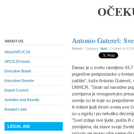
OČEK
Antonio Gutereš: Svet
ABOUT US
Details
Category:
Vesti
Created on
11 M
About APC/CZA
APC/CZA Goals
Danas je u svetu raseljeno 43,7 m
Executive Board
pogrešne pretpostavke o kretan
zaštite", kaže Antonio Gutereš,
Executive Director
UNHCR. "Strah od navodne popla
Expert Council
zemljama je mnogostruko preuv
Activities and Results
zemlje su te koje su prepuštene 
A milioni ljudi širom sveta sve 
Related Links
su u egzilu i po nekoliko decenij
"Svet izdaje ove ljude, pušta ih
LEGAL AID
zemljama, da stave svoje život
razvoju ne mogu više same da p