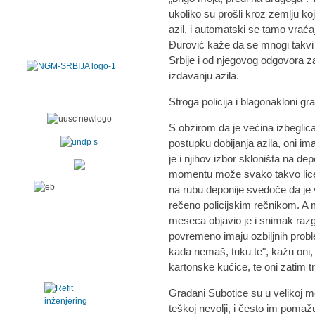
ukoliko su prošli kroz zemlju koj
azil, i automatski se tamo vraća
Đurović kaže da se mnogi takvi
Srbije i od njegovog odgovora za
izdavanju azila.
Stroga policija i blagonakloni gr
S obzirom da je većina izbeglica
postupku dobijanja azila, oni ima
je i njihov izbor skloništa na de
momentu može svako takvo lice 
na rubu deponije svedoče da je vi
rečeno policijskim rečnikom. A 
meseca objavio je i snimak raz
povremeno imaju ozbiljnih probl
kada nemaš, tuku te", kažu oni, ž
kartonske kućice, te oni zatim tr
Građani Subotice su u velikoj 
teškoj nevolji, i često im pomažu