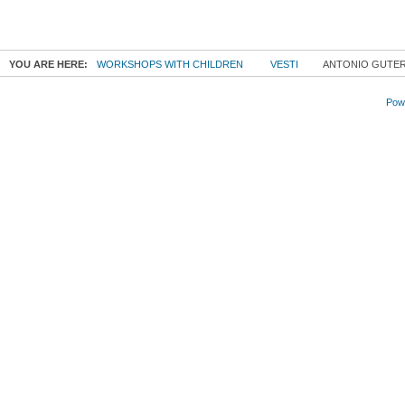
YOU ARE HERE:
WORKSHOPS WITH CHILDREN
VESTI
ANTONIO GUTERE
Powe