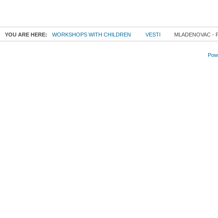
YOU ARE HERE:
WORKSHOPS WITH CHILDREN
VESTI
MLADENOVAC - 
Powe