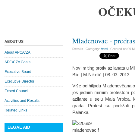
OČEK
Mladenovac - predras
ABOUT US
Details
Category:
Vesti
Created on
09 M
About APC/CZA
APC/CZA Goals
Novi miting protiv azilanata u 
Executive Board
Blic | M.Nikolić | 08. 03. 2013. -
Executive Director
Više od hiljadu Mladenovčana o
Expert Council
još jednim mirnim protestom pok
azilante u selu Mala Vrbica, 
Activities and Results
grada. Protest su podržali 
Related Links
Palanka.
LEGAL AID