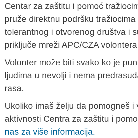
Centar za zaštitu i pomoć tražioci
pruže direktnu podršku tražiocima 
tolerantnog i otvorenog društva i 
priključe mreži APC/CZA volontera
Volonter može biti svako ko je pu
ljudima u nevolji i nema predrasuda
rasa.
Ukoliko imaš želju da pomogneš i 
aktivnosti Centra za zaštitu i po
nas za više informacija.