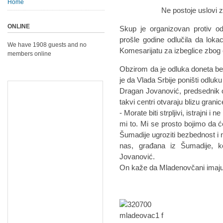
Home
Ne postoje uslovi za Cent
ONLINE
Skup je organizovan protiv od
prošle godine odlučila da loka
We have 1908 guests and no
Komesarijatu za izbeglice zbog 
members online
Obzirom da je odluka doneta b
je da Vlada Srbije poništi odluku
Dragan Jovanović, predsednik 
takvi centri otvaraju blizu granic
- Morate biti strpljivi, istrajni 
mi to. Mi se prosto bojimo da 
Šumadije ugroziti bezbednost i n
nas, građana iz Šumadije, k
Jovanović.
On kaže da Mladenovčani imaju