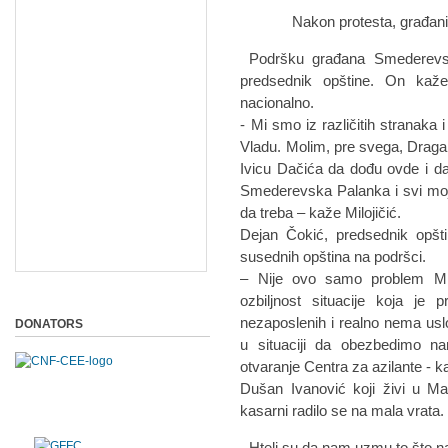
Nakon protesta, građani su 
Podršku građana Smederevske
predsednik opštine. On kaže 
nacionalno.
- Mi smo iz različitih stranaka 
Vladu. Molim, pre svega, Dragan
Ivicu Dačića da dođu ovde i d
Smederevska Palanka i svi moj
da treba – kaže Milojičić.
Dejan Čokić, predsednik opšt
susednih opština na podršci.
– Nije ovo samo problem Ml
ozbiljnost situacije koja j
nezaposlenih i realno nema us
DONATORS
u situaciji da obezbedimo n
otvaranje Centra za azilante - 
Dušan Ivanović koji živi u Ma
kasarni radilo se na mala vrata.
- Hteli su da nam uzmu to što n