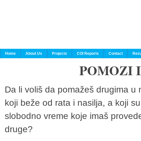
Home
About Us
Projects
COI Reports
Contact
Rezu
POMOZI 
Da li voliš da pomažeš drugima u n
koji beže od rata i nasilja, a koji 
slobodno vreme koje imaš provedeš
druge?