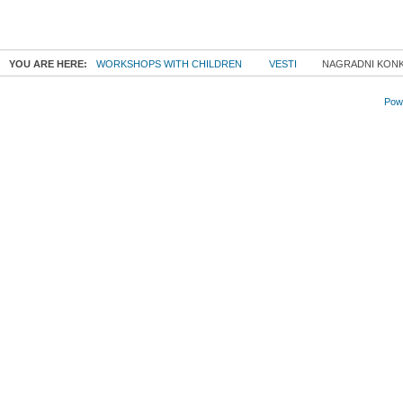
YOU ARE HERE:
WORKSHOPS WITH CHILDREN
VESTI
NAGRADNI KONK
Powe