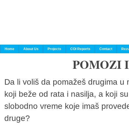
Home
About Us
Projects
COI Reports
Contact
Rezu
POMOZI 
Da li voliš da pomažeš drugima u n
koji beže od rata i nasilja, a koji 
slobodno vreme koje imaš provedeš
druge?