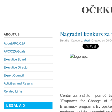
OČEK
Nagradni konkurs za 
ABOUT US
Details
Category:
Vesti
Created on
06 O
About APC/CZA
APC/CZA Goals
Executive Board
Executive Director
Expert Council
Activities and Results
Related Links
Centar za zaštitu i pomoć tr
"Empower for Change of Sti
LEGAL AID
Erasmus+ programa Evropske u
novinare, koji će u saradnji sa 