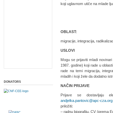
koji uglavnom utiče na mlade lju
OBLAST:
migracije, integracija, radikaliz
USLOVI
Mogu se prijaviti mladi novinari
1987. godine) koji rade u oblasti
rade na temi migracija, integra
mladih i koji žele da dodatno is
DONATORS
NAČIN PRIJAVE
Prijave se dostavljaju e
andjelka.pantovic@apc-cza.org
priložiti:
– radnu biografiju, CV (prema 