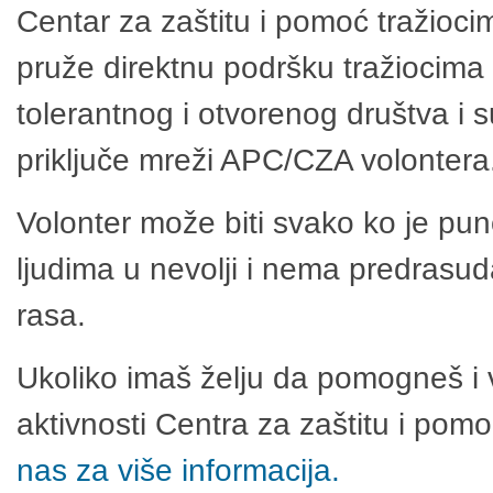
Centar za zaštitu i pomoć tražioci
pruže direktnu podršku tražiocima 
tolerantnog i otvorenog društva i 
priključe mreži APC/CZA volontera
Volonter može biti svako ko je pu
ljudima u nevolji i nema predrasuda
rasa.
Ukoliko imaš želju da pomogneš i 
aktivnosti Centra za zaštitu i po
nas za više informacija.