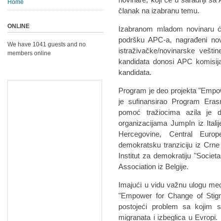
Home
članak na izabranu temu.
ONLINE
Izabranom mladom novinaru ć
podršku APC-a, nagrađeni novi
We have 1041 guests and no
istraživačke/novinarske vešti
members online
kandidata donosi APC komisija
kandidata.
Program je deo projekta "Empowe
je sufinansirao Program Eras
pomoć tražiocima azila je 
organizacijama JumpIn iz Itali
Hercegovine, Central Euro
demokratsku tranziciju iz Cr
Institut za demokratiju "Societ
Association iz Belgije.
Imajući u vidu važnu ulogu med
"Empower for Change of Stigma
postojeći problem sa kojim 
migranata i izbeglica u Evropi. 